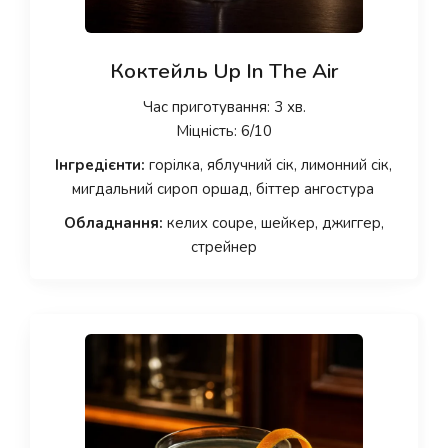
Коктейль Up In The Air
Час приготування: 3 хв.
Міцність: 6/10
Інгредієнти:
горілка, яблучний сік, лимонний сік,
мигдальний сироп оршад, біттер ангостура
Обладнання:
келих coupe, шейкер, джиггер,
стрейнер