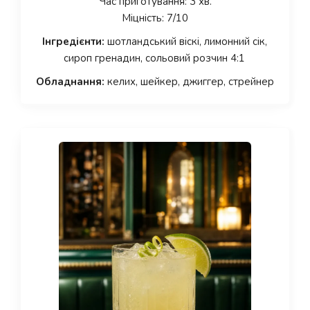
Час приготування: 3 хв.
Міцність: 7/10
Інгредієнти:
шотландський віскі, лимонний сік,
сироп гренадин, сольовий розчин 4:1
Обладнання:
келих, шейкер, джиггер, стрейнер