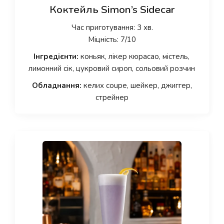
Коктейль Simon’s Sidecar
Час приготування: 3 хв.
Міцність: 7/10
Інгредієнти:
коньяк, лікер кюрасао, містель,
лимонний сік, цукровий сироп, сольовий розчин
Обладнання:
келих coupe, шейкер, джиггер,
стрейнер