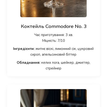
Коктейль Commodore No. 3
Час приготування: 3 хв.
Міцність: 7/10
Інгредієнти:
житнє віскі, лимонний сік, цукровий
сироп, апельсиновий біттер
Обладнання:
келих nora, шейкер, джиггер,
стрейнер