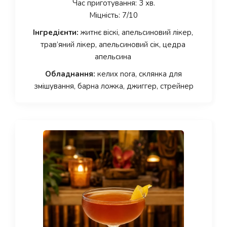
Час приготування: 3 хв.
Міцність: 7/10
Інгредієнти:
житнє віскі, апельсиновий лікер,
трав’яний лікер, апельсиновий сік, цедра
апельсина
Обладнання:
келих nora, склянка для
змішування, барна ложка, джиггер, стрейнер