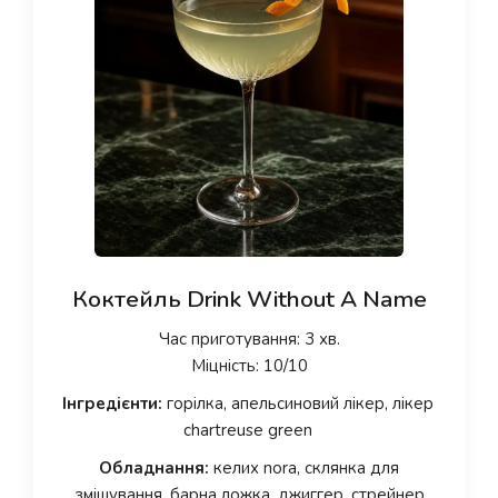
Коктейль Drink Without A Name
Час приготування: 3 хв.
Міцність: 10/10
Інгредієнти:
горілка, апельсиновий лікер, лікер
chartreuse green
Обладнання:
келих nora, склянка для
змішування, барна ложка, джиггер, стрейнер