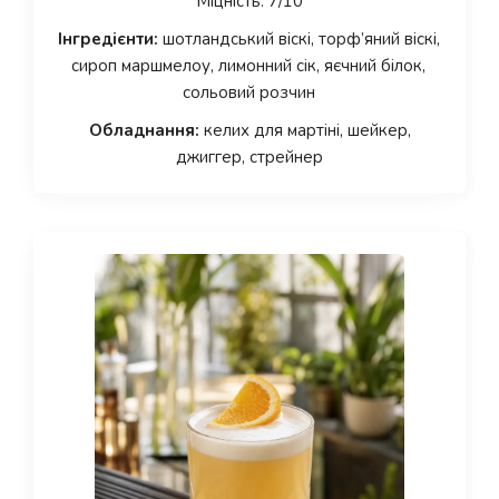
Міцність: 7/10
Інгредієнти:
шотландський віскі, торф’яний віскі,
сироп маршмелоу, лимонний сік, яєчний білок,
сольовий розчин
Обладнання:
келих для мартіні, шейкер,
джиггер, стрейнер