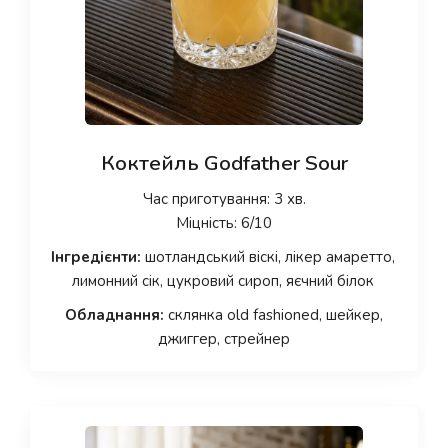
Коктейль Godfather Sour
Час приготування: 3 хв.
Міцність: 6/10
Інгредієнти:
шотландський віскі, лікер амаретто,
лимонний сік, цукровий сироп, яєчний білок
Обладнання:
склянка old fashioned, шейкер,
джиггер, стрейнер