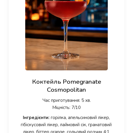
Коктейль Pomegranate
Cosmopolitan
Час приготування: 5 хв.
Міцність: 7/10
Інгредієнти:
горілка, апельсиновий лікер,
гібіскусовий лікер, лаймовий сік, гранатовий
лікер, біттер orange, сольовий розчин 4:1