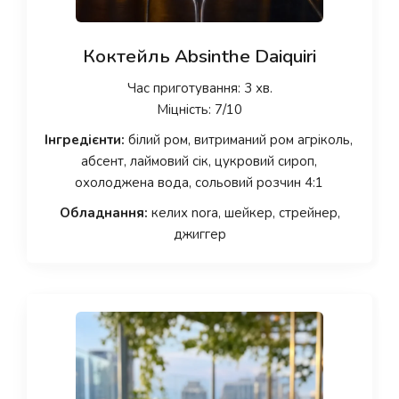
Коктейль Absinthe Daiquiri
Час приготування: 3 хв.
Міцність: 7/10
Інгредієнти:
білий ром, витриманий ром агріколь,
абсент, лаймовий сік, цукровий сироп,
охолоджена вода, сольовий розчин 4:1
Обладнання:
келих nora, шейкер, стрейнер,
джиггер