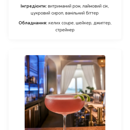
Інгредієнти:
витриманий ром, лаймовий сік,
цукровий сироп, ванільний біттер
Обладнання:
келих coupe, шейкер, джиггер,
стрейнер