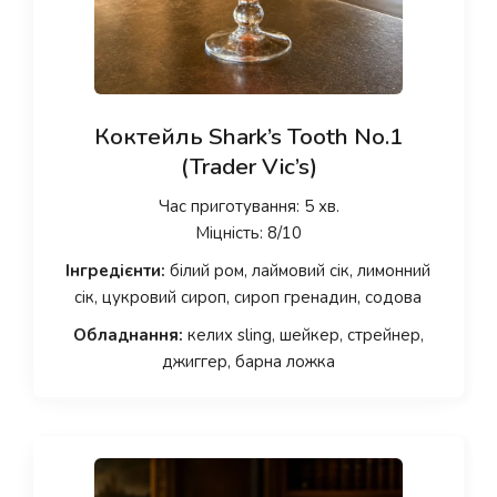
Коктейль Shark’s Tooth No.1
(Trader Vic’s)
Час приготування: 5 хв.
Міцність: 8/10
Інгредієнти:
білий ром, лаймовий сік, лимонний
сік, цукровий сироп, сироп гренадин, содова
Обладнання:
келих sling, шейкер, стрейнер,
джиггер, барна ложка