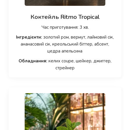
Коктейль Ritmo Tropical
Час приготування: 3 хв.
Інгредієнти:
золотий ром, вермут, лаймовий сік,
ананасовий сік, креольський біттер, абсент,
цедра апельсина
Обладнання:
келих coupe, шейкер, джиггер,
стрейнер