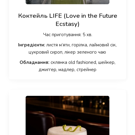
Коктейль LIFE (Love in the Future
Ecstasy)
Час приготування: 5 хв.
Інгредієнти:
листя м’яти, горілка, лаймовий сік,
цукровий сироп, лікер зеленого чаю
Обладнання:
склянка old fashioned, шейкер,
джиггер, мадлер, стрейнер