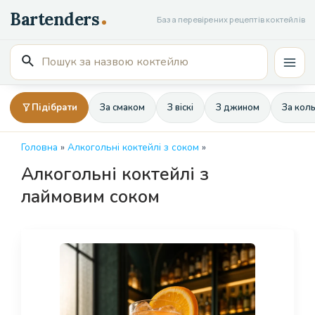
Перейти
База перевірених рецептів коктейлів
до
вмісту
Пошук
Mai
для:
Men
Підібрати
За смаком
З віскі
З джином
За кол
Головна
»
Алкогольні коктейлі з соком
»
Алкогольні коктейлі з
лаймовим соком
Page
Page
Page
Page