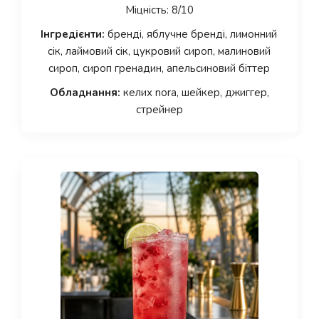
Міцність: 8/10
Інгредієнти:
бренді, яблучне бренді, лимонний
сік, лаймовий сік, цукровий сироп, малиновий
сироп, сироп гренадин, апельсиновий біттер
Обладнання:
келих nora, шейкер, джиггер,
стрейнер