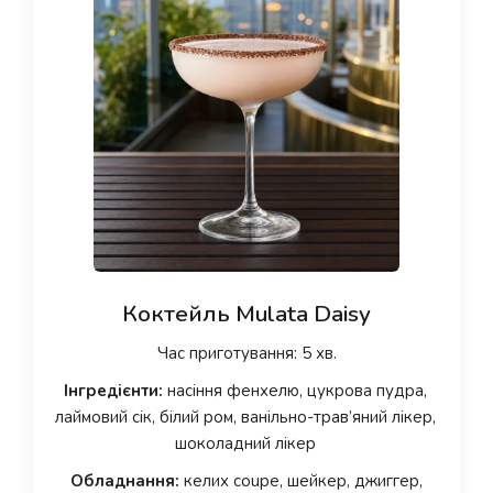
Коктейль Mulata Daisy
Час приготування: 5 хв.
Інгредієнти:
насіння фенхелю, цукрова пудра,
лаймовий сік, білий ром, ванільно-трав’яний лікер,
шоколадний лікер
Обладнання:
келих coupe, шейкер, джиггер,