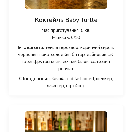
Коктейль Baby Turtle
Час приготування: 5 хв.
Міцність: 6/10
Інгредієнти:
текіла reposado, коричний сироп,
червоний гірко-солодкий біттер, лаймовий сік,
грейпфрутовий сік, яєчний білок, сольовий
розчин
Обладнання:
склянка old fashioned, шейкер,
джиггер, стрейнер