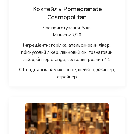
Коктейль Pomegranate
Cosmopolitan
Час приготування: 5 хв.
Міцність: 7/10
Інгредієнти:
горілка, апельсиновий лікер,
гібіскусовий лікер, лаймовий сік, гранатовий
лікер, біттер orange, сольовий розчин 4:1
Обладнання:
келих coupe, шейкер, джиггер,
стрейнер