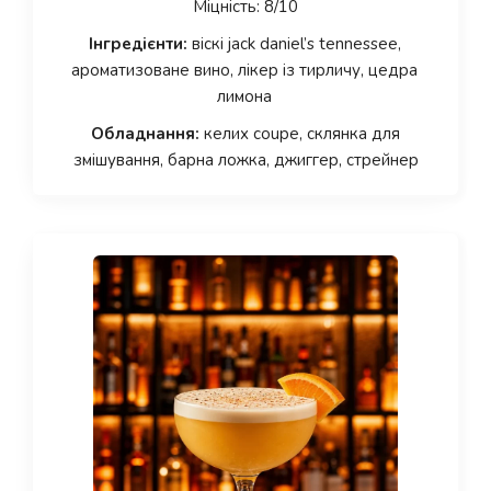
Міцність: 8/10
Інгредієнти:
віскі jack daniel’s tennessee,
ароматизоване вино, лікер із тирличу, цедра
лимона
Обладнання:
келих coupe, склянка для
змішування, барна ложка, джиггер, стрейнер