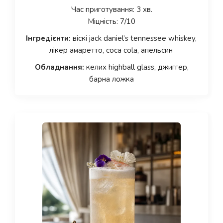
Час приготування: 3 хв.
Міцність: 7/10
Інгредієнти:
віскі jack daniel’s tennessee whiskey,
лікер амаретто, coca cola, апельсин
Обладнання:
келих highball glass, джиггер,
барна ложка