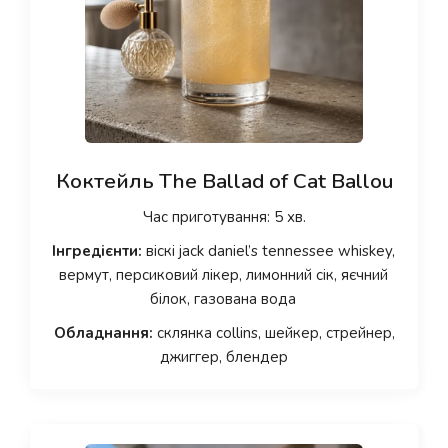
Коктейль The Ballad of Cat Ballou
Час приготування: 5 хв.
Інгредієнти:
віскі jack daniel’s tennessee whiskey,
вермут, персиковий лікер, лимонний сік, яєчний
білок, газована вода
Обладнання:
склянка collins, шейкер, стрейнер,
джиггер, блендер