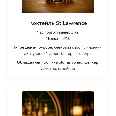
Коктейль St Lawrence
Час приготування: 3 хв.
Міцність: 6/10
Інгредієнти:
бурбон, кленовий сироп, лимонний
сік, цукровий сироп, біттер ангостура
Обладнання:
склянка old fashioned, шейкер,
джиггер, стрейнер