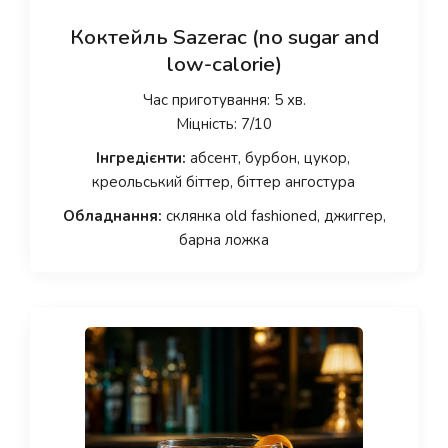
Коктейль Sazerac (no sugar and
low-calorie)
Час приготування: 5 хв.
Міцність: 7/10
Інгредієнти:
абсент, бурбон, цукор,
креольський біттер, біттер ангостура
Обладнання:
склянка old fashioned, джиггер,
барна ложка