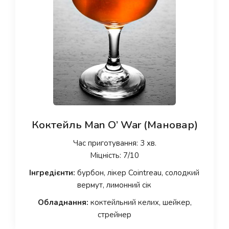
Коктейль Man O’ War (Мановар)
Час приготування: 3 хв.
Міцність: 7/10
Інгредієнти:
бурбон, лікер Cointreau, солодкий
вермут, лимонний сік
Обладнання:
коктейльний келих, шейкер,
стрейнер