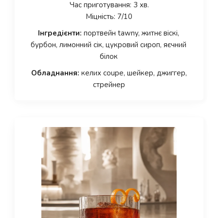
Час приготування: 3 хв.
Міцність: 7/10
Інгредієнти:
портвейн tawny, житнє віскі,
бурбон, лимонний сік, цукровий сироп, яєчний
білок
Обладнання:
келих coupe, шейкер, джиггер,
стрейнер