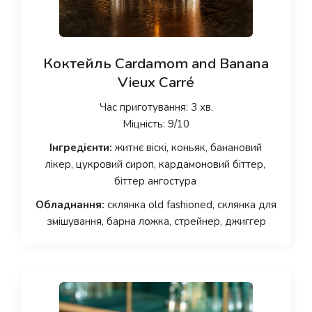
Коктейль Cardamom and Banana
Vieux Carré
Час приготування: 3 хв.
Міцність: 9/10
Інгредієнти:
житнє віскі, коньяк, банановий
лікер, цукровий сироп, кардамоновий біттер,
біттер ангостура
Обладнання:
склянка old fashioned, склянка для
змішування, барна ложка, стрейнер, джиггер