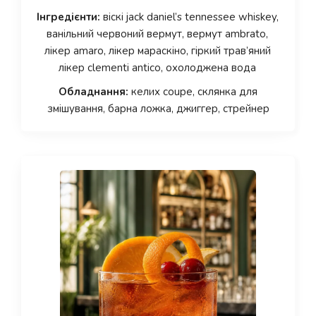
Інгредієнти:
віскі jack daniel’s tennessee whiskey,
ванільний червоний вермут, вермут ambrato,
лікер amaro, лікер мараскіно, гіркий трав’яний
лікер clementi antico, охолоджена вода
Обладнання:
келих coupe, склянка для
змішування, барна ложка, джиггер, стрейнер