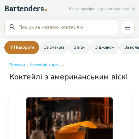
Перейти
База перевірених рецептів коктейлів
до
вмісту
Пошук
Mai
для:
Men
Підібрати
За смаком
З віскі
З джином
За кол
Головна
»
Коктейлі з віскі
»
Коктейлі з американським віскі
Page
Page