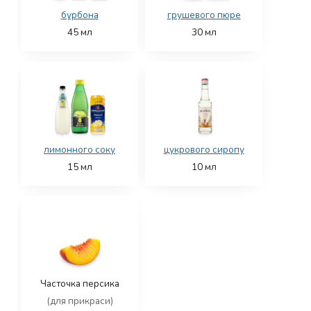
бурбона
грушевого пюре
45
мл
30
мл
лимонного соку
цукрового сиропу
15
мл
10
мл
Часточка персика
(для прикраси)