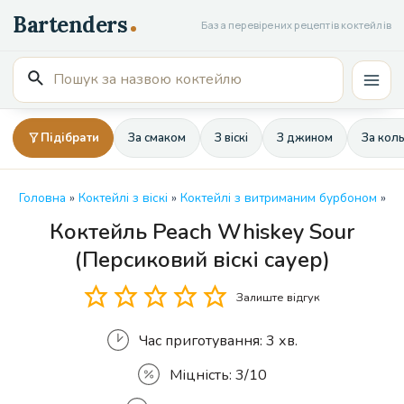
Перейти
База перевірених рецептів коктейлів
до
вмісту
Пошук
Mai
для:
Men
Підібрати
За смаком
З віскі
З джином
За кол
Головна
»
Коктейлі з віскі
»
Коктейлі з витриманим бурбоном
»
Коктейль Peach Whiskey Sour
Кількість
(Персиковий віскі сауер)
Залиште відгук
Час приготування:
3 хв.
Міцність:
3/10