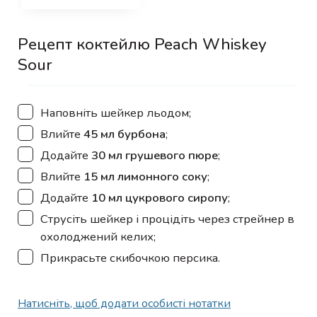
Рецепт коктейлю Peach Whiskey
Sour
▢
Наповніть шейкер льодом;
▢
Влийте
45 мл бурбона
;
▢
Додайте
30 мл грушевого пюре
;
▢
Влийте
15 мл лимонного соку
;
▢
Додайте
10 мл цукрового сиропу
;
▢
Струсіть шейкер і процідіть через стрейнер в
охолоджений келих;
▢
Прикрасьте скибочкою персика.
Натисніть, щоб додати особисті нотатки