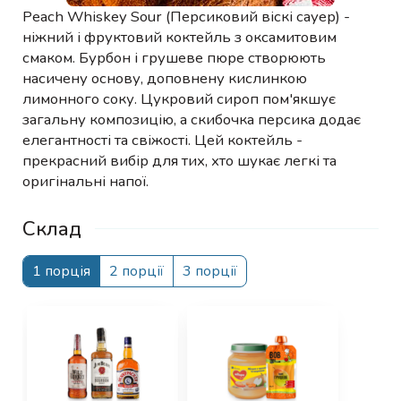
Peach Whiskey Sour (Персиковий віскі сауер) -
ніжний і фруктовий коктейль з оксамитовим
смаком. Бурбон і грушеве пюре створюють
насичену основу, доповнену кислинкою
лимонного соку. Цукровий сироп пом'якшує
загальну композицію, а скибочка персика додає
елегантності та свіжості. Цей коктейль -
прекрасний вибір для тих, хто шукає легкі та
оригінальні напої.
Склад
1 порція
2 порції
3 порції