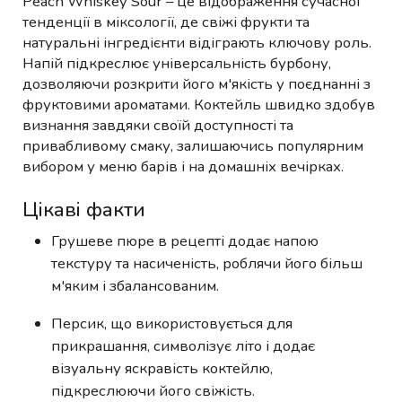
Peach Whiskey Sour – це відображення сучасної
тенденції в міксології, де свіжі фрукти та
натуральні інгредієнти відіграють ключову роль.
Напій підкреслює універсальність бурбону,
дозволяючи розкрити його м'якість у поєднанні з
фруктовими ароматами. Коктейль швидко здобув
визнання завдяки своїй доступності та
привабливому смаку, залишаючись популярним
вибором у меню барів і на домашніх вечірках.
Цікаві факти
Грушеве пюре в рецепті додає напою
текстуру та насиченість, роблячи його більш
м'яким і збалансованим.
Персик, що використовується для
прикрашання, символізує літо і додає
візуальну яскравість коктейлю,
підкреслюючи його свіжість.