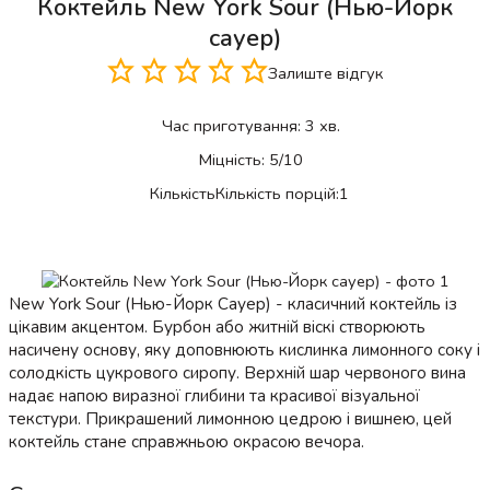
Коктейль New York Sour (Нью-Йорк
сауер)
Залиште відгук
Час приготування:
3 хв.
Міцність:
5/10
Кількість
Кількість порцій:
1
New York Sour (Нью-Йорк Сауер) - класичний коктейль із
цікавим акцентом. Бурбон або житній віскі створюють
насичену основу, яку доповнюють кислинка лимонного соку і
солодкість цукрового сиропу. Верхній шар червоного вина
надає напою виразної глибини та красивої візуальної
текстури. Прикрашений лимонною цедрою і вишнею, цей
коктейль стане справжньою окрасою вечора.