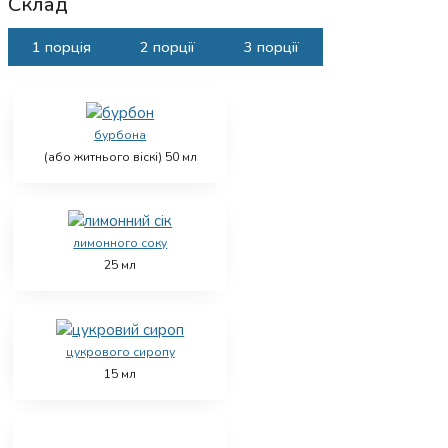
Склад
1 порція
2 порції
3 порції
бурбона
(або житнього віскі)
50
мл
лимонного соку
25
мл
цукрового сиропу
15
мл