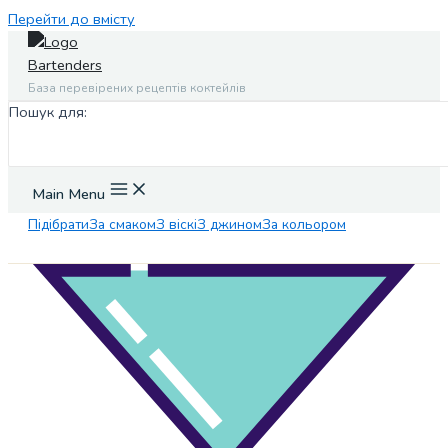
Перейти до вмісту
База перевірених рецептів коктейлів
Пошук для:
Main Menu
Підібрати
За смаком
З віскі
З джином
За кольором