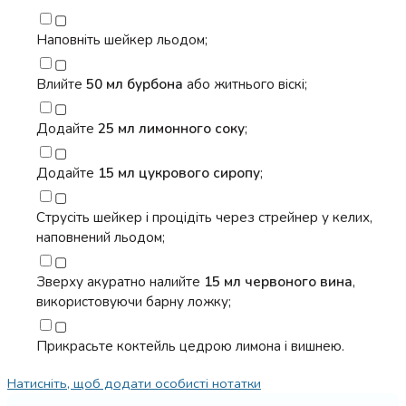
▢
Наповніть шейкер льодом;
▢
Влийте
50 мл бурбона
або житнього віскі;
▢
Додайте
25 мл лимонного соку
;
▢
Додайте
15 мл цукрового сиропу
;
▢
Струсіть шейкер і процідіть через стрейнер у келих,
наповнений льодом;
▢
Зверху акуратно налийте
15 мл червоного вина
,
використовуючи барну ложку;
▢
Прикрасьте коктейль цедрою лимона і вишнею.
Натисніть, щоб додати особисті нотатки