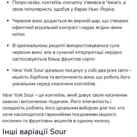
Попри назву, коктейль спочатку з’явився в Чикаго, а
свою популярність здобув у барах Нью-Йорка.
Червоне вино додається як верхній шар, що створює
ефектний візуальний контраст і надає ягідно-винні
нотки.
В оригінальному рецепті використовувалося сухе
червоне вино, але в сучасній інтерпретації нерідко
застосовуються більш фруктові сорти.
New York Sour ідеально поєднує у собі два різні світи –
міцність бурбона та витонченість вина, що робить його
унікальним серед класичних коктейлів.
New York Sour – це коктейль, який дивує своїм насиченим
смаком і витонченою подачею. Його елегантність і
складність роблять його ідеальним вибором для тих, хто
хоче насолодитися гармонійним поєднанням міцності,
кислинки та фруктових акцентів в одному келиху.
Інші варіації Sour