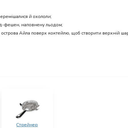
перемішалися й охололи;
лд-фешен, наповнену льодом;
з острова Айла поверх коктейлю, щоб створити верхній шар
Стрейнер