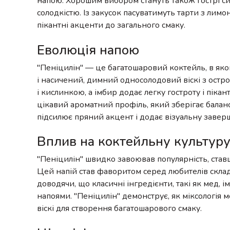
напою. Хорошим вибором стануть також гострі сир
солодкістю. Із закусок пасуватимуть тарти з лим
пікантні акценти до загального смаку.
Еволюція напою
"Пеніцилін" — це багатошаровий коктейль, в яко
і насичений, димний односолодовий віскі з остр
і кислинкою, а імбир додає легку гостроту і піка
цікавий ароматний профіль, який зберігає балан
підсилює пряний акцент і додає візуальну заверш
Вплив на коктейльну культур
"Пеніцилін" швидко завоював популярність, ставш
Цей напій став фаворитом серед любителів склад
доводячи, що класичні інгредієнти, такі як мед,
напоями. "Пеніцилін" демонструє, як міксологія 
віскі для створення багатошарового смаку.