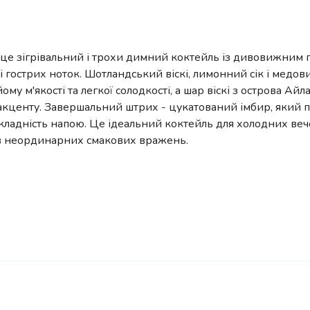
n - це зігрівальний і трохи димний коктейль із дивовижни
і гострих ноток. Шотландський віскі, лимонний сік і медов
ому м'якості та легкої солодкості, а шар віскі з острова Айл
акценту. Завершальний штрих - цукатований імбир, який 
кладність напою. Це ідеальний коктейль для холодних вечо
в неординарних смакових вражень.