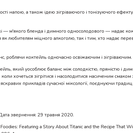
ості напою, а також ідею зігріваючого і тонізуючого ефект
кі — м'якого бленда і димного односолодового — надає ко
 як любителям міцного алкоголю, так і тим, хто надає пер
с, роблячи коктейль одночасно освіжаючим і зігріваючим.
йль, який уособлює баланс між солодкістю, пряністю і димн
 коли хочеться зігрітися і насолодитися насиченим смаком
яскравих прикладів сучасної міксології, поєднуючи традиц
on. Дата звернення: 29 травня 2020.
Foodies: Featuring a Story About Titanic and the Recipe That Wi