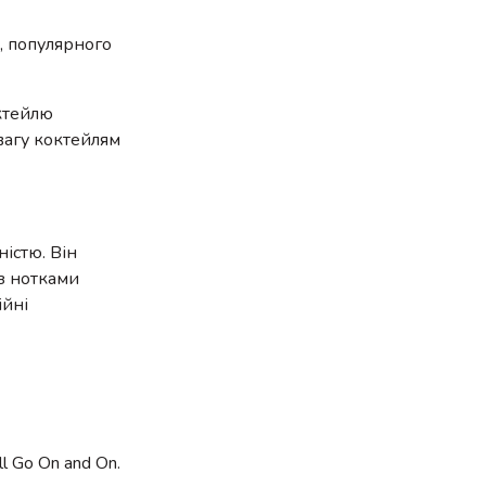
у, популярного
ктейлю
евагу коктейлям
істю. Він
 з нотками
ійні
ll Go On and On.