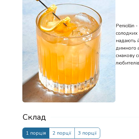
Penicilli
солодких 
надають й
димного 
смакову с
любителі
Склад
1 порція
2 порції
3 порції