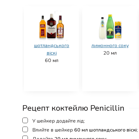
шотландського
лимонного соку
віскі
20
мл
60
мл
Рецепт коктейлю Penicillin
▢
У шейкер додайте лід;
▢
Влийте в шейкер
60 мл шотландського віскі
;
▢