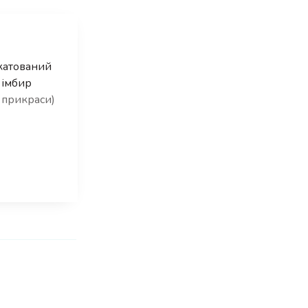
катований
імбир
 прикраси)