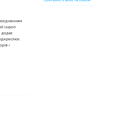
Коктейлі з віскі та соком
м поєднанням
ий сироп
а додає
підкреслює
рів і