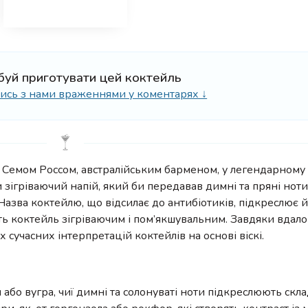
буй приготувати цей коктейль
ілись з нами враженнями у коментарях ↓
і Семом Россом, австралійським барменом, у легендарному
и зігріваючий напій, який би передавав димні та пряні ноти
зва коктейлю, що відсилає до антибіотиків, підкреслює йо
ть коктейль зігріваючим і пом’якшувальним. Завдяки вдало
 сучасних інтерпретацій коктейлів на основі віскі.
я або вугра, чиї димні та солонуваті ноти підкреслюють скл