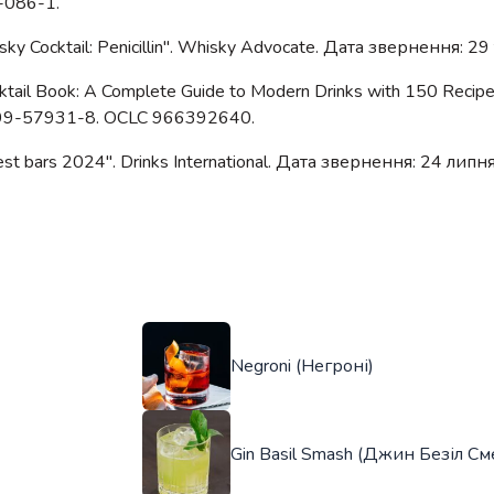
-086-1.
isky Cocktail: Penicillin". Whisky Advocate. Дата звернення: 2
cktail Book: A Complete Guide to Modern Drinks with 150 Recip
-399-57931-8. OCLC 966392640.
s best bars 2024". Drinks International. Дата звернення: 24 липн
Negroni (Негроні)
Gin Basil Smash (Джин Безіл См