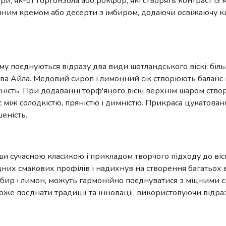
и, як-от горгонзола або рокфор, які створять контраст із
онним кремом або десерти з імбиром, додаючи освіжаючу ки
му поєднуються відразу два види шотландського віскі: біл
ова Айла. Медовий сироп і лимонний сік створюють баланс 
нтність. При додаванні торф'яного віскі верхнім шаром ств
с між солодкістю, пряністю і димністю. Прикраса цукатова
еність.
у
и сучасною класикою і прикладом творчого підходу до віск
них смакових профілів і надихнув на створення багатьох в
 імбир і лимон, можуть гармонійно поєднуватися з міцними
може поєднати традиції та інновації, використовуючи відраз