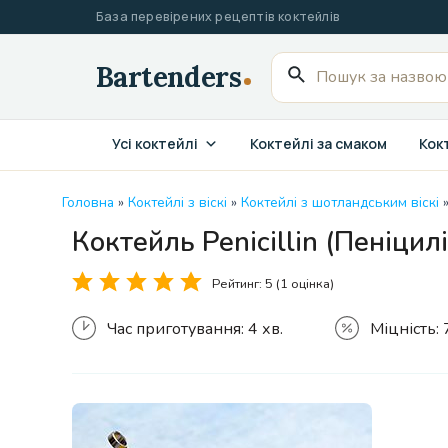
Перейти
База перевірених рецептів коктейлів
до
вмісту
Пошук
для:
Усі коктейлі
Коктейлі за смаком
Кокт
Головна
»
Коктейлі з віскі
»
Коктейлі з шотландським віскі
Коктейль Penicillin (Пеніцилі
Рейтинг:
5
(1 оцінка)
Час приготування:
4 хв.
Міцність: