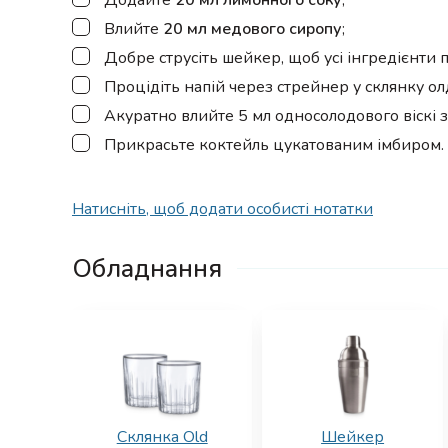
Додайте
20 мл лимонного соку
;
▢
Влийте
20 мл медового сиропу
;
▢
Добре струсіть шейкер, щоб усі інгредієнти 
▢
Процідіть напій через стрейнер у склянку о
▢
Акуратно влийте 5 мл односолодового віскі 
▢
Прикрасьте коктейль цукатованим імбиром.
Натисніть, щоб додати особисті нотатки
Обладнання
Склянка Old
Шейкер