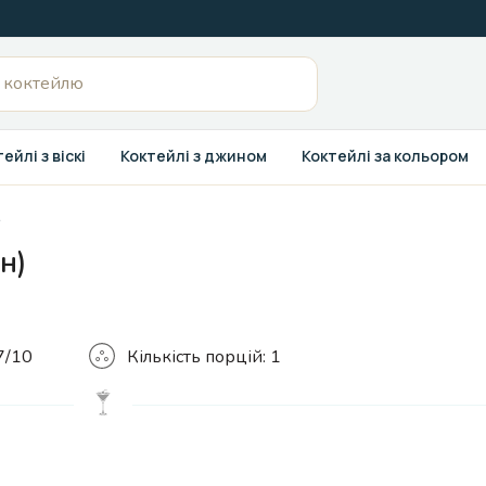
ейлі з віскі
Коктейлі з джином
Коктейлі за кольором
»
н)
Кількість
7/10
Кількість порцій:
1