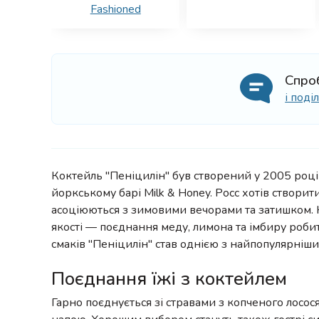
Fashioned
Спро
і под
Коктейль "Пеніцилін" був створений у 2005 роц
йоркському барі Milk & Honey. Росс хотів створит
асоціюються з зимовими вечорами та затишком. На
якості — поєднання меду, лимона та імбиру роби
смаків "Пеніцилін" став однією з найпопулярніших
Поєднання їжі з коктейлем
Гарно поєднується зі стравами з копченого лосос