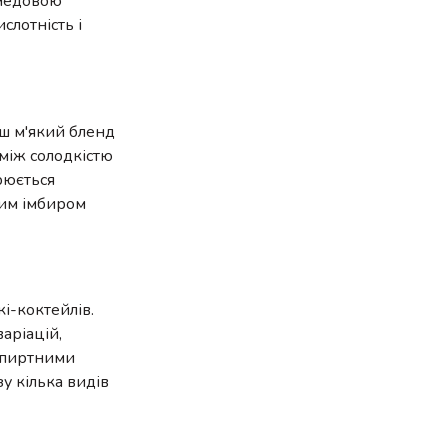
 медовою
слотність і
ьш м'який бленд
між солодкістю
орюється
ним імбиром
і-коктейлів.
аріацій,
 спиртними
у кілька видів