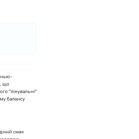
 нью-
, що
го "лікувальні"
му балансу
адний смак