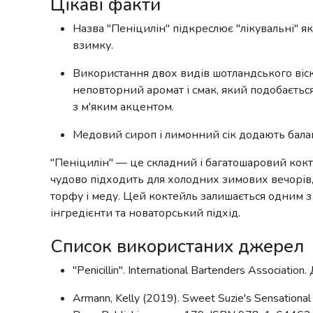
Цікаві факти
Назва "Пеніцилін" підкреслює "лікувальні" як
взимку.
Використання двох видів шотландського віс
неповторний аромат і смак, який подобається
з м'яким акцентом.
Медовий сироп і лимонний сік додають балан
"Пеніцилін" — це складний і багатошаровий кокте
чудово підходить для холодних зимових вечорів,
торфу і меду. Цей коктейль залишається одним з 
інгредієнти та новаторський підхід.
Список використаних джерел
"Penicillin". International Bartenders Associati
Armann, Kelly (2019). Sweet Suzie's Sensational 