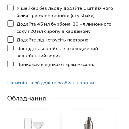
▢
У шейкер без льоду додайте
1 шт яєчного
білка
і ретельно збийте (dry shake);
▢
Додайте
45 мл бурбона
,
30 мл лимонного
соку
і
20 мл сиропу з кардамону
;
▢
Додайте лід і струсіть повторно;
▢
Процідіть коктейль в охолоджений
коктейльний келих;
▢
Прикрасьте щіпкою гарам масали.
Натисніть, щоб додати особисті нотатки
Обладнання