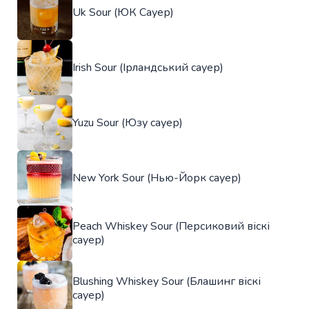
Uk Sour (ЮК Сауер)
Irish Sour (Ірландський сауер)
Yuzu Sour (Юзу сауер)
New York Sour (Нью-Йорк сауер)
Peach Whiskey Sour (Персиковий віскі
сауер)
Blushing Whiskey Sour (Блашинг віскі
сауер)