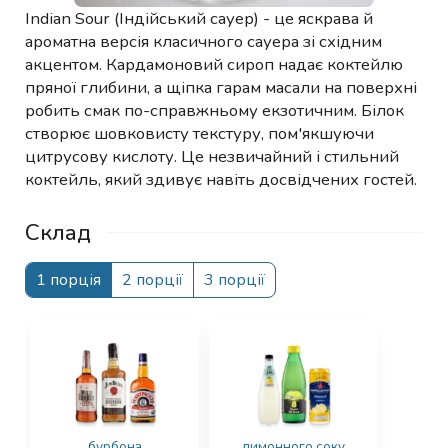
Indian Sour (Індійський сауер) - це яскрава й
ароматна версія класичного сауера зі східним
акцентом. Кардамоновий сироп надає коктейлю
пряної глибини, а щіпка гарам масали на поверхні
робить смак по-справжньому екзотичним. Білок
створює шовковисту текстуру, пом'якшуючи
цитрусову кислоту. Це незвичайний і стильний
коктейль, який здивує навіть досвідчених гостей.
Склад
1 порція
2 порції
3 порції
бурбона
лимонного соку