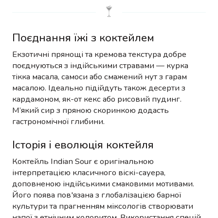
Поєднання їжі з коктейлем
Екзотичні прянощі та кремова текстура добре
поєднуються з індійськими стравами — курка
тікка масала, самоси або смажений нут з гарам
масалою. Ідеально підійдуть також десерти з
кардамоном, як-от кекс або рисовий пудинг.
М’який сир з пряною скоринкою додасть
гастрономічної глибини.
Історія і еволюція коктейля
Коктейль Indian Sour є оригінальною
інтерпретацією класичного віскі-сауера,
доповненою індійськими смаковими мотивами.
Його поява пов'язана з глобалізацією барної
культури та прагненням міксологів створювати
напої з етнічним колоритом. Використання спецій