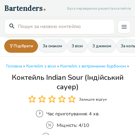
Перейти
База перевірених рецептів коктейлів
до
вмісту
Пошук
Mai
для:
Men
Підібрати
За смаком
З віскі
З джином
За кол
Головна
»
Коктейлі з віскі
»
Коктейлі з витриманим бурбоном
»
Коктейль Indian Sour (Індійський
Кількість
сауер)
Залиште відгук
Час приготування:
4 хв.
Міцність:
4/10