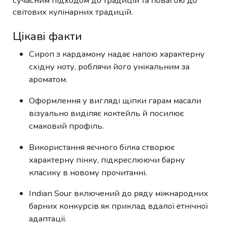
сучасним підходом до традицій та повагою до
світових кулінарних традицій.
Цікаві факти
Сироп з кардамону надає напою характерну
східну ноту, роблячи його унікальним за
ароматом.
Оформлення у вигляді щіпки гарам масали
візуально виділяє коктейль й посилює
смаковий профіль.
Використання яєчного білка створює
характерну пінку, підкреслюючи барну
класику в новому прочитанні.
Indian Sour включений до ряду міжнародних
барних конкурсів як приклад вдалої етнічної
адаптації.