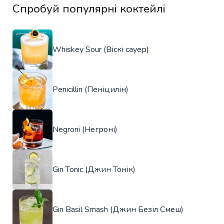
Спробуй популярні коктейлі
Whiskey Sour (Віскі сауер)
Penicillin (Пеніцилін)
Negroni (Негроні)
Gin Tonic (Джин Тонік)
Gin Basil Smash (Джин Безіл Смеш)