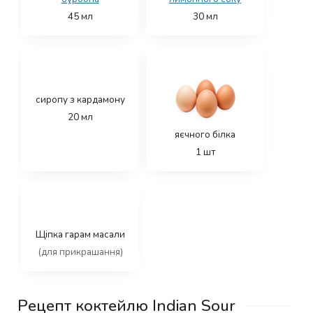
45
мл
30
мл
сиропу з кардамону
20
мл
яєчного білка
1
шт
Щіпка гарам масали
(для прикрашання)
Рецепт коктейлю Indian Sour