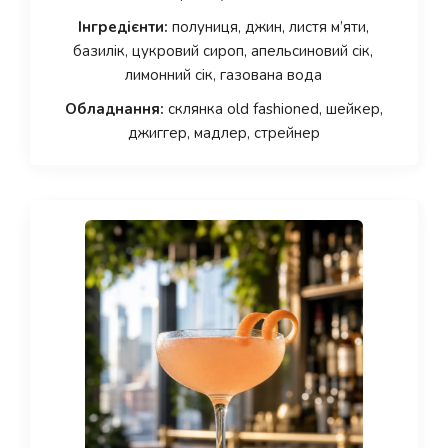
Інгредієнти:
полуниця, джин, листя м’яти,
базилік, цукровий сироп, апельсиновий сік,
лимонний сік, газована вода
Обладнання:
склянка old fashioned, шейкер,
джиггер, мадлер, стрейнер