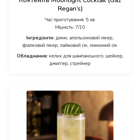
Коктейль Moonlight Cocktail (Gaz
Regan’s)
Час приготування: 5 хв.
Міцність: 7/10
Інгредієнти:
джин, апельсиновий лікер,
фіалковий лікер, лаймовий сік, лимонний сік
Обладнання:
келих для шампанського, шейкер,
джиггер, стрейнер