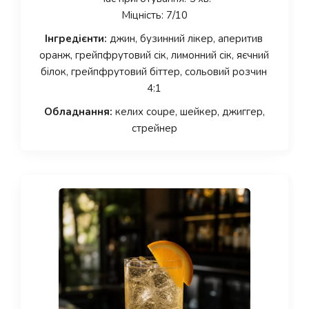
Міцність: 7/10
Інгредієнти:
джин, бузинний лікер, аперитив
оранж, грейпфрутовий сік, лимонний сік, яєчний
білок, грейпфрутовий біттер, сольовий розчин
4:1
Обладнання:
келих coupe, шейкер, джиггер,
стрейнер