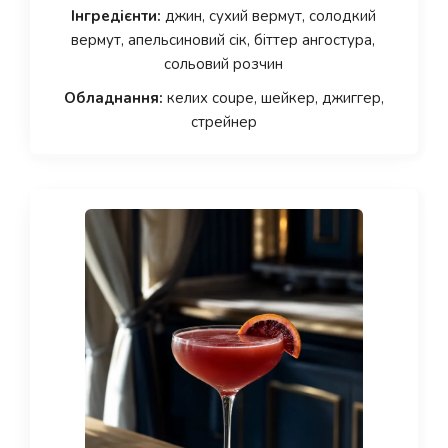
Інгредієнти:
джин, сухий вермут, солодкий
вермут, апельсиновий сік, біттер ангостура,
сольовий розчин
Обладнання:
келих coupe, шейкер, джиггер,
стрейнер