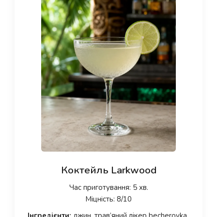
Коктейль Larkwood
Час приготування: 5 хв.
Міцність: 8/10
Інгредієнти:
джин, трав’яний лікер becherovka,