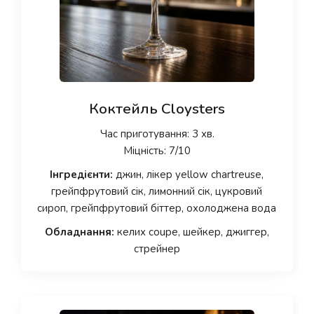
Коктейль Cloysters
Час приготування: 3 хв.
Міцність: 7/10
Інгредієнти:
джин, лікер yellow chartreuse,
грейпфрутовий сік, лимонний сік, цукровий
сироп, грейпфрутовий біттер, охолоджена вода
Обладнання:
келих coupe, шейкер, джиггер,
стрейнер