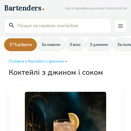
Перейти
База перевірених рецептів коктейлів
до
вмісту
Пошук
Mai
для:
Men
Підібрати
За смаком
З віскі
З джином
За кол
Головна
»
Коктейлі з джином
»
Коктейлі з джином і соком
Page
Page
Page
Page