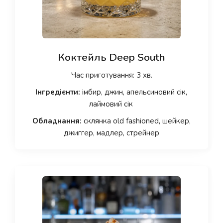
Коктейль Deep South
Час приготування: 3 хв.
Інгредієнти:
імбир, джин, апельсиновий сік,
лаймовий сік
Обладнання:
склянка old fashioned, шейкер,
джиггер, мадлер, стрейнер