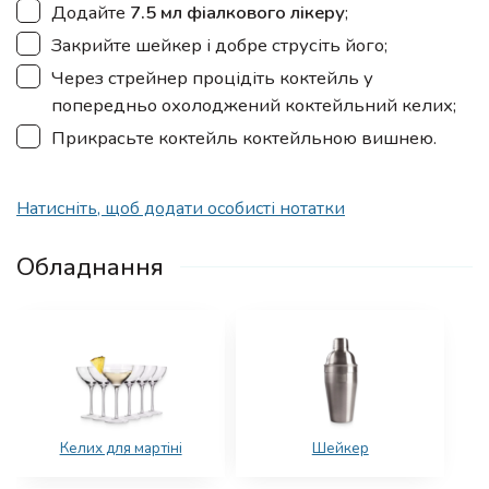
▢
Додайте
7.5 мл фіалкового лікеру
;
▢
Закрийте шейкер і добре струсіть його;
▢
Через стрейнер процідіть коктейль у
попередньо охолоджений коктейльний келих;
▢
Прикрасьте коктейль коктейльною вишнею.
Натисніть, щоб додати особисті нотатки
Обладнання
Келих для мартіні
Шейкер