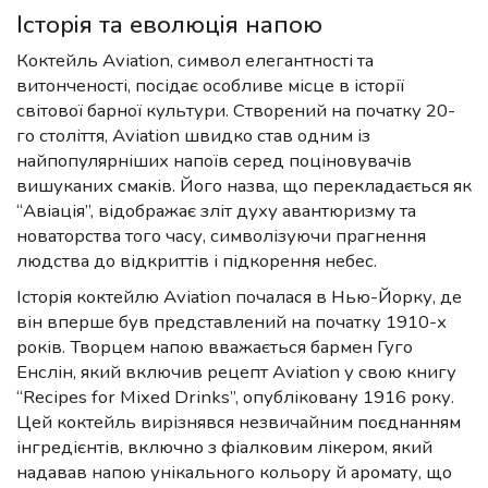
Історія та еволюція напою
Коктейль Aviation, символ елегантності та
витонченості, посідає особливе місце в історії
світової барної культури. Створений на початку 20-
го століття, Aviation швидко став одним із
найпопулярніших напоїв серед поціновувачів
вишуканих смаків. Його назва, що перекладається як
“Авіація”, відображає зліт духу авантюризму та
новаторства того часу, символізуючи прагнення
людства до відкриттів і підкорення небес.
Історія коктейлю Aviation почалася в Нью-Йорку, де
він вперше був представлений на початку 1910-х
років. Творцем напою вважається бармен Гуго
Енслін, який включив рецепт Aviation у свою книгу
“Recipes for Mixed Drinks”, опубліковану 1916 року.
Цей коктейль вирізнявся незвичайним поєднанням
інгредієнтів, включно з фіалковим лікером, який
надавав напою унікального кольору й аромату, що