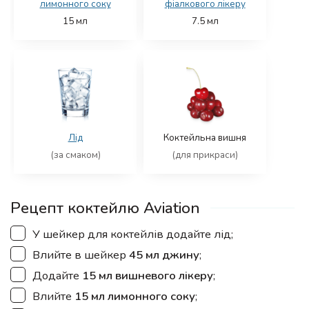
лимонного соку
фіалкового лікеру
15
мл
7.5
мл
Лід
Коктейльна вишня
(за смаком)
(для прикраси)
Рецепт коктейлю Aviation
▢
У шейкер для коктейлів додайте лід;
▢
Влийте в шейкер
45 мл джину
;
▢
Додайте
15 мл вишневого лікеру
;
▢
Влийте
15 мл лимонного соку
;