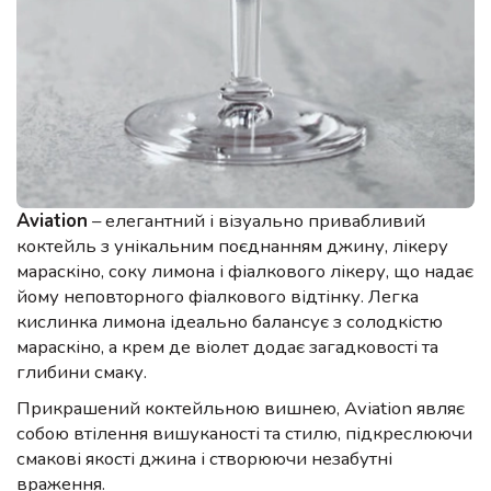
Aviation
– елегантний і візуально привабливий
коктейль з унікальним поєднанням джину, лікеру
мараскіно, соку лимона і фіалкового лікеру, що надає
йому неповторного фіалкового відтінку. Легка
кислинка лимона ідеально балансує з солодкістю
мараскіно, а крем де віолет додає загадковості та
глибини смаку.
Прикрашений коктейльною вишнею, Aviation являє
собою втілення вишуканості та стилю, підкреслюючи
смакові якості джина і створюючи незабутні
враження.