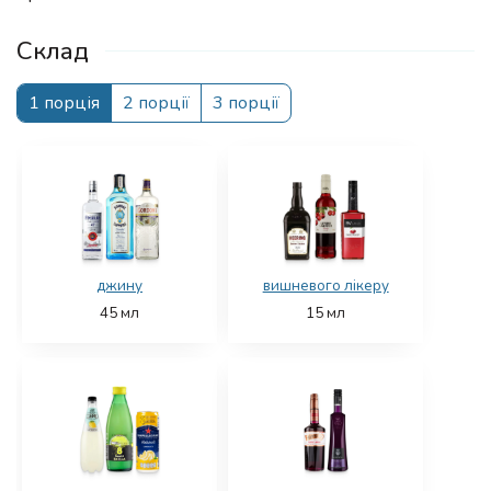
Склад
1 порція
2 порції
3 порції
джину
вишневого лікеру
45
мл
15
мл