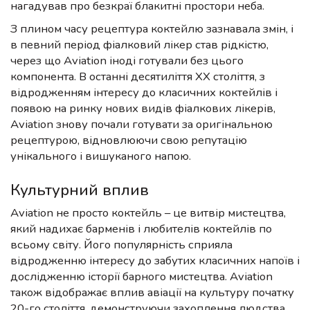
нагадував про безкраї блакитні простори неба.
З плином часу рецептура коктейлю зазнавала змін, і
в певний період фіалковий лікер став рідкістю,
через що Aviation іноді готували без цього
компонента. В останні десятиліття XX століття, з
відродженням інтересу до класичних коктейлів і
появою на ринку нових видів фіалкових лікерів,
Aviation знову почали готувати за оригінальною
рецептурою, відновлюючи свою репутацію
унікального і вишуканого напою.
Культурний вплив
Aviation не просто коктейль – це витвір мистецтва,
який надихає барменів і любителів коктейлів по
всьому світу. Його популярність сприяла
відродженню інтересу до забутих класичних напоїв і
дослідженню історії барного мистецтва. Aviation
також відображає вплив авіації на культуру початку
20-го століття, демонструючи захоплення людства