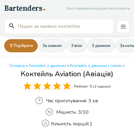
Перейти
База перевірених рецептів коктейлів
до
вмісту
Пошук
Mai
для:
Men
Підібрати
За смаком
З віскі
З джином
За кол
Головна
»
Коктейлі з джином
»
Коктейлі з джином і соком
»
Коктейль Aviation (Авіація)
Кількість
Рейтинг:
5
(
2
оцінок)
Час приготування:
3 хв.
Міцність:
3/10
Кількість порцій:
1