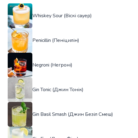
Whiskey Sour (Віскі сауер)
Penicillin (Пеніцилін)
Negroni (Негроні)
Gin Tonic (Джин Тонік)
Gin Basil Smash (Джин Безіл Смеш)