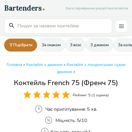
Перейти
База перевірених рецептів коктейлів
до
вмісту
Пошук
Mai
для:
Men
Підібрати
За смаком
З віскі
З джином
За кол
Головна
»
Коктейлі з джином
»
Коктейлі з лондонським сухим
джином
»
Коктейль French 75 (Френч 75)
Кількість
Рейтинг:
5
(1 оцінка)
Час приготування:
5 хв.
Міцність:
5/10