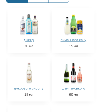
джину
лимонного соку
30
мл
15
мл
цукрового сиропу
шампанського
15
мл
60
мл