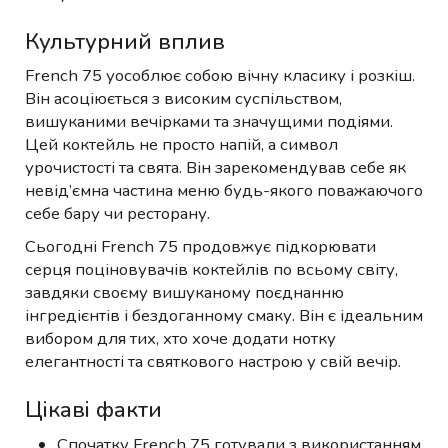
Культурний вплив
French 75 уособлює собою вічну класику і розкіш.
Він асоціюється з високим суспільством,
вишуканими вечірками та значущими подіями.
Цей коктейль не просто напій, а символ
урочистості та свята. Він зарекомендував себе як
невід’ємна частина меню будь-якого поважаючого
себе бару чи ресторану.
Сьогодні French 75 продовжує підкорювати
серця поціновувачів коктейлів по всьому світу,
завдяки своєму вишуканому поєднанню
інгредієнтів і бездоганному смаку. Він є ідеальним
вибором для тих, хто хоче додати нотку
елегантності та святкового настрою у свій вечір.
Цікаві факти
Спочатку French 75 готували з використанням