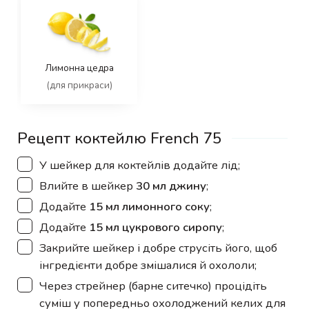
Лимонна цедра
(для прикраси)
Рецепт коктейлю French 75
▢
У шейкер для коктейлів додайте лід;
▢
Влийте в шейкер
30 мл джину
;
▢
Додайте
15 мл лимонного соку
;
▢
Додайте
15 мл цукрового сиропу
;
▢
Закрийте шейкер і добре струсіть його, щоб
інгредієнти добре змішалися й охололи;
▢
Через стрейнер (барне ситечко) процідіть
суміш у попередньо охолоджений келих для