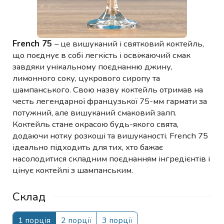
French 75
– це вишуканий і святковий коктейль,
що поєднує в собі легкість і освіжаючий смак
завдяки унікальному поєднанню джину,
лимонного соку, цукрового сиропу та
шампанського. Свою назву коктейль отримав на
честь легендарної французької 75-мм гармати за
потужний, але вишуканий смаковий залп.
Коктейль стане окрасою будь-якого свята,
додаючи нотку розкоші та вишуканості. French 75
ідеально підходить для тих, хто бажає
насолодитися складним поєднанням інгредієнтів і
цінує коктейлі з шампанським.
Склад
1 порція
2 порції
3 порції