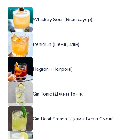
Whiskey Sour (Віскі сауер)
Penicillin (Пеніцилін)
Negroni (Негроні)
Gin Tonic (Джин Тонік)
Gin Basil Smash (Джин Безіл Смеш)