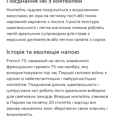
Поєднання їжі з коктейлем
Коктейль чудово поєднується з вишуканими
закусками, як ікра на легкому тості або тонко
нарізаний карпаччо з лосося. Ігриста текстура
шампанського і легка кислинка лимона роблять
напій ідеальним супроводом для страв з
морських делікатесів або легких салатів з сиром.
Історія та еволюція напою
French 75, названий на честь знаменитої
французької гармати 75-мм калібру, яку
використовували під час Першої світової війни, є
одним із найелегантніших і найурочистіших
коктейлів. Поєднання джина, шампанського і
цитрусових нот робить його ідеальним вибором
для святкових заходів. Вперше коктейль з’явився
в Парижі на початку 20 століття, і відтоді він
зазнав незначних змін, зберігаючи свою класику і
вишуканість.