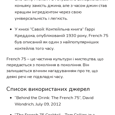
коньяку замість джина, але з часом джин став
кращим інгредієнтом через свою
універсальність і легкість.
У книзі “Савой: Коктейльна книга” Гаррі
Креддока, опублікованій 1930 року, French 75
був описаний як один з найпопулярніших
коктейлів того часу.
French 75 – це частина культури і мистецтва, що
передається з покоління в покоління. Він
залишається вічним нагадуванням про те, що
деякі речі не підвладні часу.
Список використаних джерел
“Behind the Drink: The French 75”, David
Wondrich, July 09, 2012
“The French 75 Cocktail—Tom Collins in a