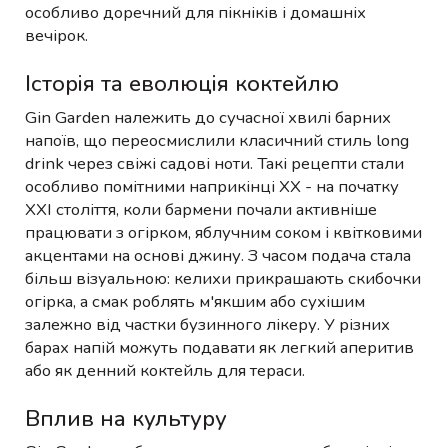
особливо доречний для пікніків і домашніх
вечірок.
Історія та еволюція коктейлю
Gin Garden належить до сучасної хвилі барних
напоїв, що переосмислили класичний стиль long
drink через свіжі садові ноти. Такі рецепти стали
особливо помітними наприкінці XX - на початку
XXI століття, коли бармени почали активніше
працювати з огірком, яблучним соком і квітковими
акцентами на основі джину. З часом подача стала
більш візуальною: келихи прикрашають скибочки
огірка, а смак роблять м'якшим або сухішим
залежно від частки бузинного лікеру. У різних
барах напій можуть подавати як легкий аперитив
або як денний коктейль для тераси.
Вплив на культуру