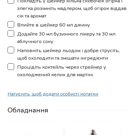
Покладіть у шейкер кілька скибочок огірка і
злегка розімніть мадлером, щоб огірок віддав
сік та аромат
▢
Влийте в шейкер 60 мл джину
▢
Додайте 30 мл бузинного лікеру та 30 мл
яблучного соку
▢
Наповніть шейкер льодом і добре струсіть,
щоб охолодити та змішати інгредієнти
▢
Процідіть коктейль через стрейнер у
охолоджений келих для мартіні.
Натисніть, щоб додати особисті нотатки
Обладнання