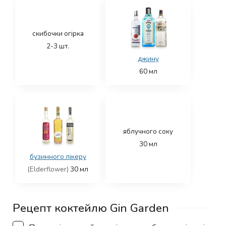
скибочки огірка
2-3
шт.
джину
60
мл
яблучного соку
30
мл
бузинного лікеру
(Elderflower)
30
мл
Рецепт коктейлю Gin Garden
▢