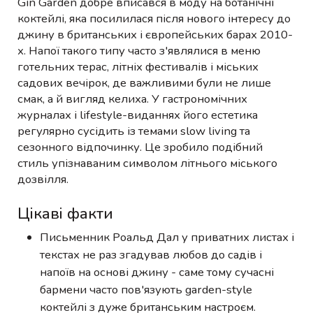
Gin Garden добре вписався в моду на ботанічні
коктейлі, яка посилилася після нового інтересу до
джину в британських і європейських барах 2010-
х. Напої такого типу часто з'являлися в меню
готельних терас, літніх фестивалів і міських
садових вечірок, де важливими були не лише
смак, а й вигляд келиха. У гастрономічних
журналах і lifestyle-виданнях його естетика
регулярно сусідить із темами slow living та
сезонного відпочинку. Це зробило подібний
стиль упізнаваним символом літнього міського
дозвілля.
Цікаві факти
Письменник Роальд Дал у приватних листах і
текстах не раз згадував любов до садів і
напоїв на основі джину - саме тому сучасні
бармени часто пов'язують garden-style
коктейлі з дуже британським настроєм.