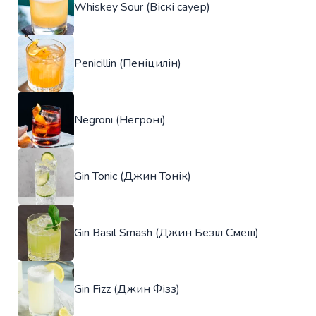
Whiskey Sour (Віскі сауер)
Penicillin (Пеніцилін)
Negroni (Негроні)
Gin Tonic (Джин Тонік)
Gin Basil Smash (Джин Безіл Смеш)
Gin Fizz (Джин Фізз)