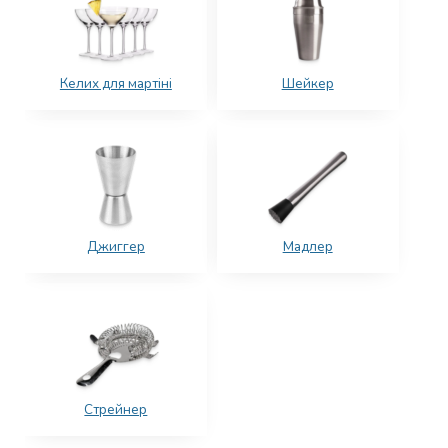
Келих для мартіні
Шейкер
Джиггер
Мадлер
Стрейнер