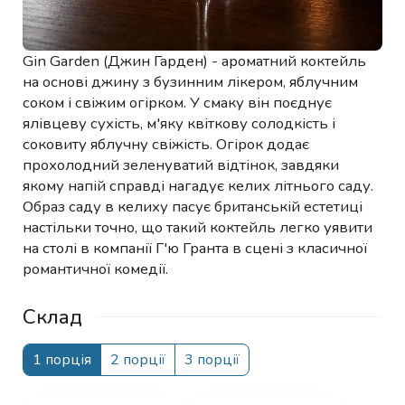
Gin Garden (Джин Гарден) - ароматний коктейль
на основі джину з бузинним лікером, яблучним
соком і свіжим огірком. У смаку він поєднує
ялівцеву сухість, м'яку квіткову солодкість і
соковиту яблучну свіжість. Огірок додає
прохолодний зеленуватий відтінок, завдяки
якому напій справді нагадує келих літнього саду.
Образ саду в келиху пасує британській естетиці
настільки точно, що такий коктейль легко уявити
на столі в компанії Г'ю Гранта в сцені з класичної
романтичної комедії.
Склад
1 порція
2 порції
3 порції