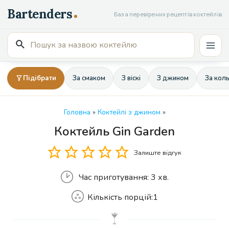
Перейти
База перевірених рецептів коктейлів
до
вмісту
Пошук
Mai
для:
Men
Підібрати
За смаком
З віскі
З джином
За кол
Головна
»
Коктейлі з джином
»
Коктейль Gin Garden
Кількість
Залиште відгук
Час приготування:
3 хв.
Кількість порцій:
1