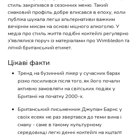
стиль закріпився в сезонних меню. Такий
смаковий профіль добре вписався в епоху, коли
публіка шукала легші альтернативи важким
вечірнім міксам на основі міцного алкоголю. У
медіа про стиль життя подібні коктейлі регулярно
з'являлися поруч із матеріалами про Wimbledon та
літній британський етикет.
Цікаві факти
Тренд на бузинний лікер у сучасних барах
різко посилився після того, як його почали
активно замовляти на світських подіях у
Британії на початку 2000-х.
Британський письменник Джуліан Барнс у
своїх есеях не раз звертався до теми вина і
смаку - саме в такому культурному
середовищі легкі денні коктейлі на кшталт