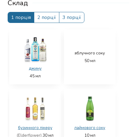
Склад
1 порція
2 порції
3 порції
яблучного соку
50
мл
джину
45
мл
бузинного лікеру
лаймового соку
(Elderflower)
30
мл
10
мл