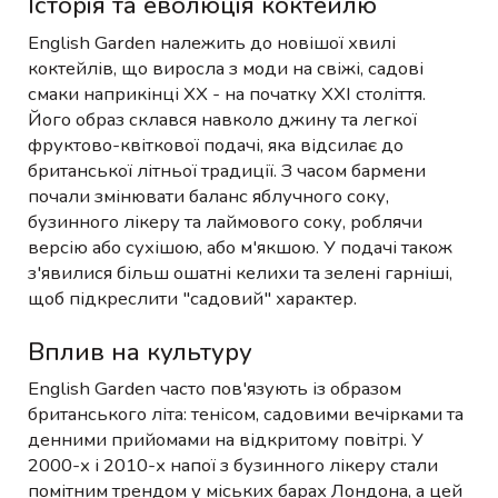
Історія та еволюція коктейлю
English Garden належить до новішої хвилі
коктейлів, що виросла з моди на свіжі, садові
смаки наприкінці XX - на початку XXI століття.
Його образ склався навколо джину та легкої
фруктово-квіткової подачі, яка відсилає до
британської літньої традиції. З часом бармени
почали змінювати баланс яблучного соку,
бузинного лікеру та лаймового соку, роблячи
версію або сухішою, або м'якшою. У подачі також
з'явилися більш ошатні келихи та зелені гарніші,
щоб підкреслити "садовий" характер.
Вплив на культуру
English Garden часто пов'язують із образом
британського літа: тенісом, садовими вечірками та
денними прийомами на відкритому повітрі. У
2000-х і 2010-х напої з бузинного лікеру стали
помітним трендом у міських барах Лондона, а цей