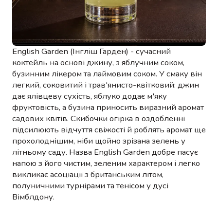
English Garden (Інгліш Гарден) - сучасний
коктейль на основі джину, з яблучним соком,
бузинним лікером та лаймовим соком. У смаку він
легкий, соковитий і трав'янисто-квітковий: джин
дає ялівцеву сухість, яблуко додає м'яку
фруктовість, а бузина приносить виразний аромат
садових квітів. Скибочки огірка в оздобленні
підсилюють відчуття свіжості й роблять аромат ще
прохолоднішим, ніби щойно зрізана зелень у
літньому саду. Назва English Garden добре пасує
напою з його чистим, зеленим характером і легко
викликає асоціації з британським літом,
полуничними турнірами та тенісом у дусі
Вімблдону.