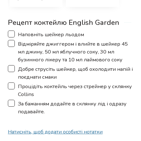
Рецепт коктейлю English Garden
▢
Наповніть шейкер льодом
▢
Відміряйте джиггером і влийте в шейкер 45
мл джину, 50 мл яблучного соку, 30 мл
бузинного лікеру та 10 мл лаймового соку
▢
Добре струсіть шейкер, щоб охолодити напій і
поєднати смаки
▢
Процідіть коктейль через стрейнер у склянку
Collins
▢
За бажанням додайте в склянку лід і одразу
подавайте.
Натисніть, щоб додати особисті нотатки