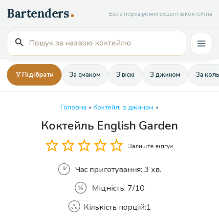
Перейти
База перевірених рецептів коктейлів
до
вмісту
Пошук
Mai
для:
Men
Підібрати
За смаком
З віскі
З джином
За кол
Головна
»
Коктейлі з джином
»
Коктейль English Garden
Кількість
Залиште відгук
Час приготування:
3 хв.
Міцність:
7/10
Кількість порцій:
1