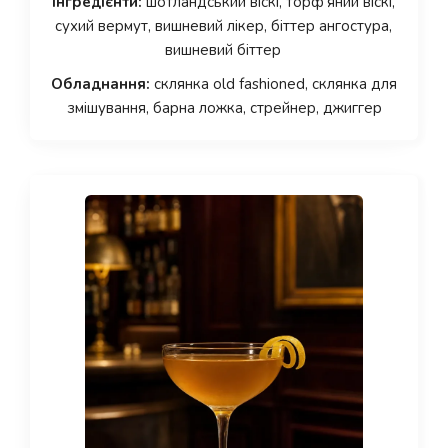
Інгредієнти:
шотландський віскі, торф’яний віскі,
сухий вермут, вишневий лікер, біттер ангостура,
вишневий біттер
Обладнання:
склянка old fashioned, склянка для
змішування, барна ложка, стрейнер, джиггер