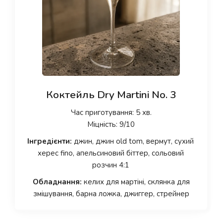
Коктейль Dry Martini No. 3
Час приготування: 5 хв.
Міцність: 9/10
Інгредієнти:
джин, джин old tom, вермут, сухий
херес fino, апельсиновий біттер, сольовий
розчин 4:1
Обладнання:
келих для мартіні, склянка для
змішування, барна ложка, джиггер, стрейнер