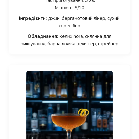
Час приготування: 3 хв.
Міцність: 9/10
Інгредієнти:
джин, бергамотовий лікер, сухий
херес fino
Обладнання:
келих nora, склянка для
змішування, барна ложка, джиггер, стрейнер