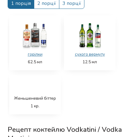
1 порція
2 порції
3 порції
горілки
сухого вермуту
62.5
мл
12.5
мл
Женьшеневий біттер
1
кр.
Рецепт коктейлю Vodkatini / Vodka