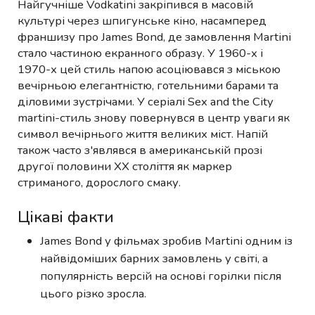
Найгучніше Vodkatini закріпився в масовій
культурі через шпигунське кіно, насамперед
франшизу про James Bond, де замовлення Martini
стало частиною екранного образу. У 1960-х і
1970-х цей стиль напою асоціювався з міською
вечірньою елегантністю, готельними барами та
діловими зустрічами. У серіалі Sex and the City
martini-стиль знову повернувся в центр уваги як
символ вечірнього життя великих міст. Напій
також часто з'являвся в американській прозі
другої половини XX століття як маркер
стриманого, дорослого смаку.
Цікаві факти
James Bond у фільмах зробив Martini одним із
найвідоміших барних замовлень у світі, а
популярність версій на основі горілки після
цього різко зросла.