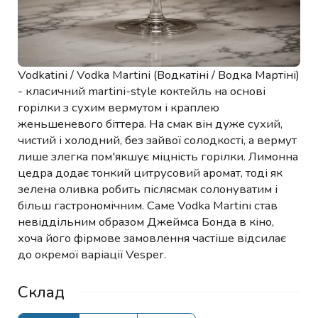
Vodkatini / Vodka Martini (Водкатіні / Водка Мартіні)
- класичний martini-style коктейль на основі
горілки з сухим вермутом і краплею
женьшеневого біттера. На смак він дуже сухий,
чистий і холодний, без зайвої солодкості, а вермут
лише злегка пом'якшує міцність горілки. Лимонна
цедра додає тонкий цитрусовий аромат, тоді як
зелена оливка робить післясмак солонуватим і
більш гастрономічним. Саме Vodka Martini став
невіддільним образом Джеймса Бонда в кіно,
хоча його фірмове замовлення частіше відсилає
до окремої варіації Vesper.
Склад