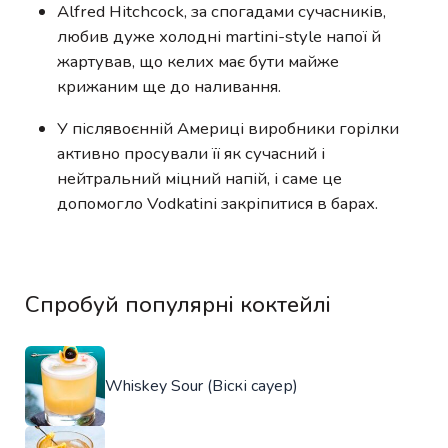
Alfred Hitchcock, за спогадами сучасників,
любив дуже холодні martini-style напої й
жартував, що келих має бути майже
крижаним ще до наливання.
У післявоєнній Америці виробники горілки
активно просували її як сучасний і
нейтральний міцний напій, і саме це
допомогло Vodkatini закріпитися в барах.
Спробуй популярні коктейлі
Whiskey Sour (Віскі сауер)