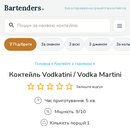
Перейти
База перевірених рецептів коктейлів
до
вмісту
Пошук
Mai
для:
Men
Підібрати
За смаком
З віскі
З джином
За кол
Головна
»
Коктейлі з горілкою
»
Коктейль Vodkatini / Vodka Martini
Кількість
Залиште відгук
Час приготування:
5 хв.
Міцність:
9/10
Кількість порцій:
1