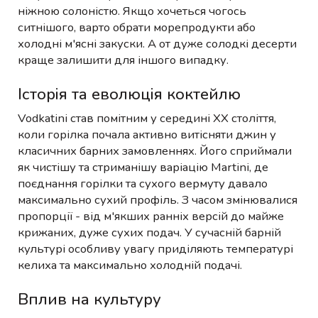
ніжною солоністю. Якщо хочеться чогось
ситнішого, варто обрати морепродукти або
холодні м'ясні закуски. А от дуже солодкі десерти
краще залишити для іншого випадку.
Історія та еволюція коктейлю
Vodkatini став помітним у середині XX століття,
коли горілка почала активно витісняти джин у
класичних барних замовленнях. Його сприймали
як чистішу та стриманішу варіацію Martini, де
поєднання горілки та сухого вермуту давало
максимально сухий профіль. З часом змінювалися
пропорції - від м'якших ранніх версій до майже
крижаних, дуже сухих подач. У сучасній барній
культурі особливу увагу приділяють температурі
келиха та максимально холодній подачі.
Вплив на культуру