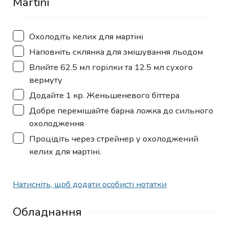
Martini
▢
Охолодіть келих для мартіні
▢
Наповніть склянка для змішування льодом
▢
Влийте 62.5 мл горілки та 12.5 мл сухого
вермуту
▢
Додайте 1 кр. Женьшеневого біттера
▢
Добре перемішайте барна ложка до сильного
охолодження
▢
Процідіть через стрейнер у охолоджений
келих для мартіні.
Натисніть, щоб додати особисті нотатки
Обладнання