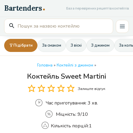
Перейти
База перевірених рецептів коктейлів
до
вмісту
Пошук
Mai
для:
Men
Підібрати
За смаком
З віскі
З джином
За кол
Головна
»
Коктейлі з джином
»
Коктейль Sweet Martini
Кількість
Залиште відгук
Час приготування:
3 хв.
Міцність:
9/10
Кількість порцій:
1