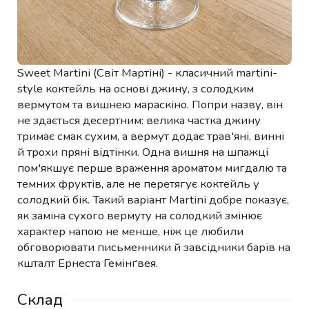
Sweet Martini (Світ Мартіні) - класичний martini-
style коктейль на основі джину, з солодким
вермутом та вишнею мараскіно. Попри назву, він
не здається десертним: велика частка джину
тримає смак сухим, а вермут додає трав'яні, винні
й трохи пряні відтінки. Одна вишня на шпажці
пом'якшує перше враження ароматом мигдалю та
темних фруктів, але не перетягує коктейль у
солодкий бік. Такий варіант Martini добре показує,
як заміна сухого вермуту на солодкий змінює
характер напою не менше, ніж це любили
обговорювати письменники й завсідники барів на
кшталт Ернеста Гемінґвея.
Склад