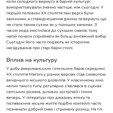
коли солодкого вермуту в барній культурі
використовували значно частіше, ніж сьогодні. У
першій половині XX століття такі версії були
звичними, а співвідношення джину та вермуту ще
не стало таким сухим, як у пізніших канонах. З
часом мода змістилася до сухіших смаків, тому
напій почали сприймати як більш вінтажний вибір.
Сьогодні його часто подають як історичне
нагадування про старі барні стилі.
Вплив на культуру
У добу американських готельних барів середини
XX століття Martini у різних версіях став символом
вечірнього міського дозвілля. У класичному кіно
келих такого типу регулярно з'являвся в сценах
світських розмов, ділових зустрічей і пізніх
вечерь. У літературі про джазову епоху та
післявоєнне міське життя подібні коктейлі часто
позначали добрий смак і стриману розкіш. На тлі