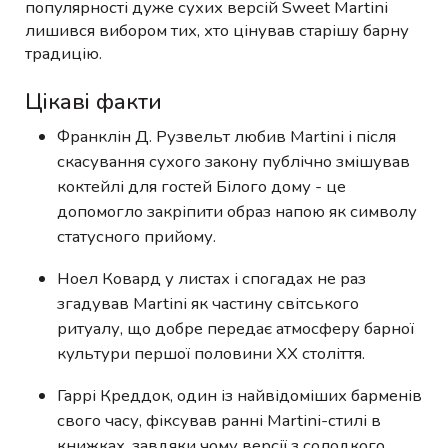
популярності дуже сухих версій Sweet Martini
лишився вибором тих, хто цінував старішу барну
традицію.
Цікаві факти
Франклін Д. Рузвельт любив Martini і після
скасування сухого закону публічно змішував
коктейлі для гостей Білого дому - це
допомогло закріпити образ напою як символу
статусного прийому.
Ноел Ковард у листах і спогадах не раз
згадував Martini як частину світського
ритуалу, що добре передає атмосферу барної
культури першої половини XX століття.
Гаррі Креддок, один із найвідоміших барменів
свого часу, фіксував ранні Martini-стилі в
книжках, завдяки чому версії з солодкого