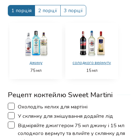
1 порція
2 порції
3 порції
джину
солодкого вермуту
75
мл
15
мл
Рецепт коктейлю Sweet Martini
▢
Охолодіть келих для мартіні
▢
У склянку для змішування додайте лід
▢
Відміряйте джиггером 75 мл джину і 15 мл
солодкого вермуту та влийте у склянку для