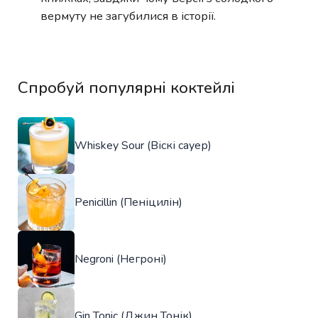
вермуту не загубилися в історії.
Спробуй популярні коктейлі
Whiskey Sour (Віскі сауер)
Penicillin (Пеніцилін)
Negroni (Негроні)
Gin Tonic (Джин Тонік)