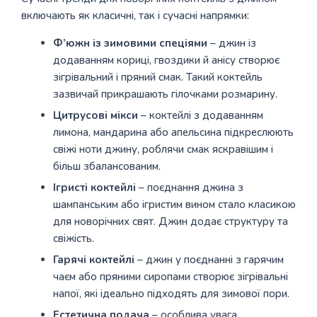
включають як класичні, так і сучасні напрямки:
Ф’южн із зимовими спеціями
– джин із
додаванням кориці, гвоздики й анісу створює
зігрівальний і пряний смак. Такий коктейль
зазвичай прикрашають гілочками розмарину.
Цитрусові мікси
– коктейлі з додаванням
лимона, мандарина або апельсина підкреслюють
свіжі ноти джину, роблячи смак яскравішим і
більш збалансованим.
Ігристі коктейлі
– поєднання джина з
шампанським або ігристим вином стало класикою
для новорічних свят. Джин додає структуру та
свіжість.
Гарячі коктейлі
– джин у поєднанні з гарячим
чаєм або пряними сиропами створює зігрівальні
напої, які ідеально підходять для зимової пори.
Естетична подача
– особлива увага