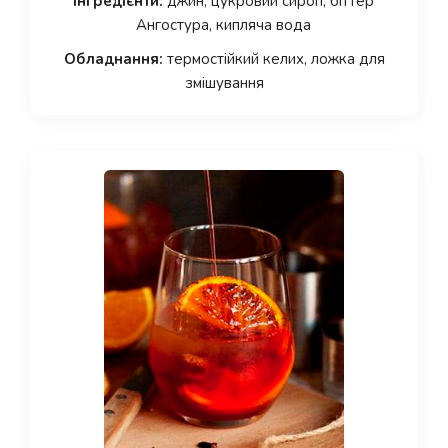
Інгредієнти:
джин, цукровий сироп, біттер
Ангостура, кипляча вода
Обладнання:
термостійкий келих, ложка для
змішування