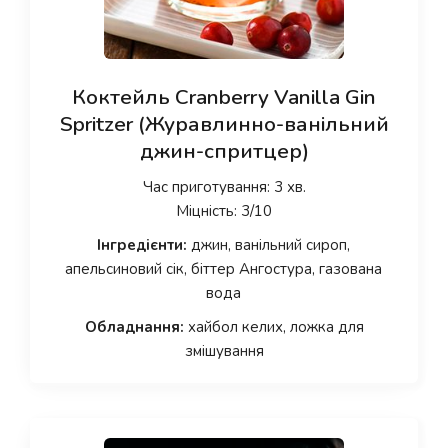
Коктейль Cranberry Vanilla Gin
Spritzer (Журавлинно-ванільний
джин-спритцер)
Час приготування: 3 хв.
Міцність: 3/10
Інгредієнти:
джин, ванільний сироп,
апельсиновий сік, біттер Ангостура, газована
вода
Обладнання:
хайбол келих, ложка для
змішування