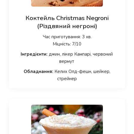
Коктейль Christmas Negroni
(Різдвяний негроні)
Час приготування: 3 хв.
Міцність: 7/10
Інгредієнти:
джин, лікер Кампарі, червоний
вермут
Обладнання:
Келих Олд-фешн, шейкер,
стрейнер