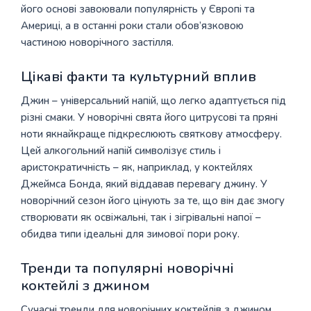
його основі завоювали популярність у Європі та
Америці, а в останні роки стали обов’язковою
частиною новорічного застілля.
Цікаві факти та культурний вплив
Джин – універсальний напій, що легко адаптується під
різні смаки. У новорічні свята його цитрусові та пряні
ноти якнайкраще підкреслюють святкову атмосферу.
Цей алкогольний напій символізує стиль і
аристократичність – як, наприклад, у коктейлях
Джеймса Бонда, який віддавав перевагу джину. У
новорічний сезон його цінують за те, що він дає змогу
створювати як освіжальні, так і зігрівальні напої –
обидва типи ідеальні для зимової пори року.
Тренди та популярні новорічні
коктейлі з джином
Сучасні тренди для новорічних коктейлів з джином