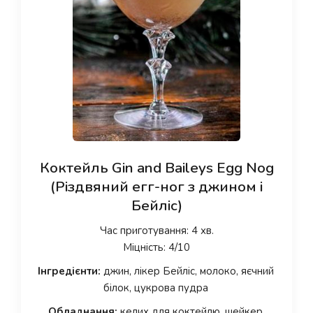
Коктейль Gin and Baileys Egg Nog
(Різдвяний егг-ног з джином і
Бейліс)
Час приготування: 4 хв.
Міцність: 4/10
Інгредієнти:
джин, лікер Бейліс, молоко, яєчний
білок, цукрова пудра
Обладнання:
келих для коктейлю, шейкер,