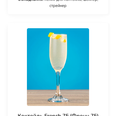
стрейнер
Коктейль French 75 (Френч 75)