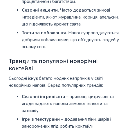
процвітанням і багатством.
Сезонні акценти.
Часто додаються зимові
інгредієнти, як-от журавлина, кориця, апельсин,
що підсилюють аромат свята.
Тости та побажання.
Напої супроводжуються
добрими побажаннями, що об’єднують людей у
всьому світі.
Тренди та популярні новорічні
коктейлі
Сьогодні існує багато модних напрямків у світі
новорічних напоїв. Серед популярних трендів:
Сезонні інгредієнти
– прянощі, цитрусові та
ягоди надають напоям зимової теплоти та
затишку.
Ігри з текстурами
– додавання піни, шарів і
заморожених ягід робить коктейлі