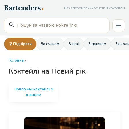
Перейти
База перевірених рецептів коктейлів
до
вмісту
Пошук
Mai
для:
Men
Підібрати
За смаком
З віскі
З джином
За кол
Головна
»
Коктейлі на Новий рік
Новорічні коктейлі з
джином