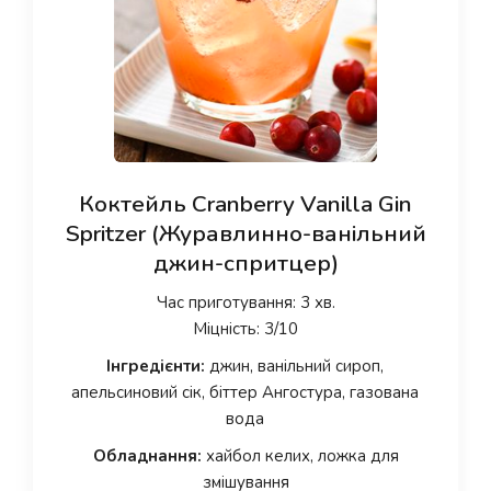
Коктейль Cranberry Vanilla Gin
Spritzer (Журавлинно-ванільний
джин-спритцер)
Час приготування: 3 хв.
Міцність: 3/10
Інгредієнти:
джин, ванільний сироп,
апельсиновий сік, біттер Ангостура, газована
вода
Обладнання:
хайбол келих, ложка для
змішування