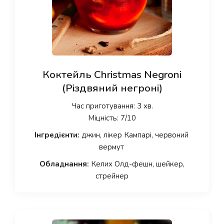
Коктейль Christmas Negroni
(Різдвяний негроні)
Час приготування: 3 хв.
Міцність: 7/10
Інгредієнти:
джин, лікер Кампарі, червоний
вермут
Обладнання:
Келих Олд-фешн, шейкер,
стрейнер