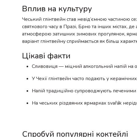
Вплив на культуру
Чеський глінтвейн став невід’ємною частиною сез
святкового часу в Празі, Брно та інших містах, де
атмосферою затишних зимових прогулянок, ярмар
варіант глінтвейну сприймається як більш характ
Цікаві факти
Сливовиця — міцний алкогольний напій на ос
У Чехії глінтвейн часто подають у керамічни
Напій традиційно супроводжують печеними 
На чеських різдвяних ярмарках svařák нерід
Спробуй популярні коктейлі