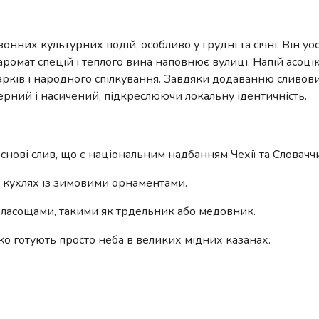
онних культурних подій, особливо у грудні та січні. Він у
 аромат спецій і теплого вина наповнює вулиці. Напій асоці
ків і народного спілкування. Завдяки додаванню сливови
ерний і насичений, підкреслюючи локальну ідентичність.
нові слив, що є національним надбанням Чехії та Словачч
х кухлях із зимовими орнаментами.
ласощами, такими як трдельник або медовник.
ко готують просто неба в великих мідних казанах.