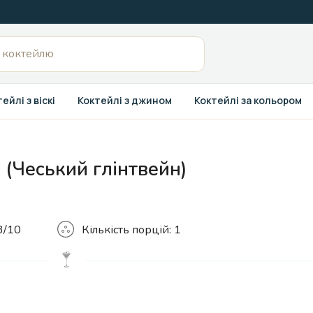
ейлі з віскі
Коктейлі з джином
Коктейлі за кольором
 (Чеський глінтвейн)
Кількість
3/10
Кількість порцій:
1