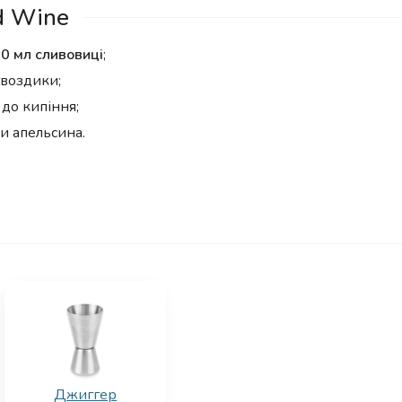
d Wine
0 мл сливовиці
;
гвоздики;
до кипіння;
и апельсина.
Джиггер