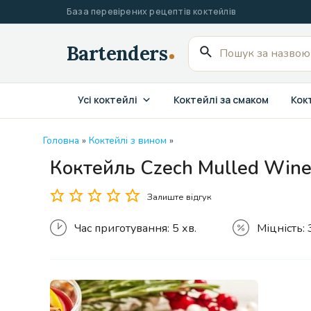
Перейти
База перевірених рецептів коктейлів
до
вмісту
Пошук
для:
Усі коктейлі
Коктейлі за смаком
Кокт
Головна
»
Коктейлі з вином
»
Коктейль Czech Mulled Wine
Залиште відгук
Час приготування:
5 хв.
Міцність: