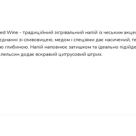
led Wine - традиційний зігрівальний напій із чеським акц
єднанні зі сливовицею, медом і спеціями дає насичений, те
ю глибиною. Напій наповнює затишком та ідеально підійд
Апельсин додає яскравий цитрусовий штрих.