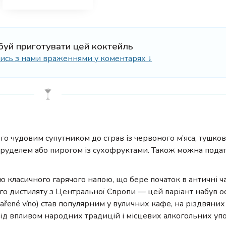
буй приготувати цей коктейль
ілись з нами враженнями у коментарях ↓
ого чудовим супутником до страв із червоного м’яса, тушков
штруделем або пирогом із сухофруктами. Також можна пода
ю класичного гарячого напою, що бере початок в античні ч
о дистиляту з Центральної Європи — цей варіант набув о
vařené víno) став популярним у вуличних кафе, на різдвяних
ід впливом народних традицій і місцевих алкогольних уп