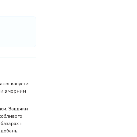
аної капусти
ти з чорним
аси. Завдяки
собливого
 базарах і
одобань.