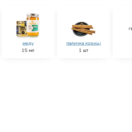
г
меду
паличка кориці
15
мл
1
шт