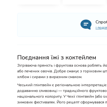
Спро
і под
Поєднання їжі з коктейлем
Зігріваюча пряність і фруктова основа роблять й
або печених овочів. Добре смакує з горіховим 
хлібом і сирами з виразним смаком.
Чеський глінтвейн є регіональною інтерпретаціє
додаванню сливовиці — традиційного фруктовог
національного колориту. У Чехії глінтвейн (або s
зимових фестивалях. Його рецепт сформувався п