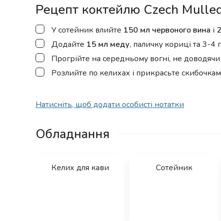
Рецепт коктейлю Czech Mulle
▢
У сотейник влийте
150 мл червоного вина
і
2
▢
Додайте
15 мл меду
, паличку кориці та 3-4 
▢
Прогрійте на середньому вогні, не доводячи 
▢
Розлийте по келихах і прикрасьте скибочкам
Натисніть, щоб додати особисті нотатки
Обладнання
Келих для кави
Сотейник