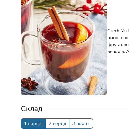
Czech Mul
вино в по
фруктово
вечорів. 
Склад
1 порція
2 порції
3 порції