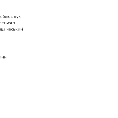
особлює дух
юється з
ці, чеський
ини.