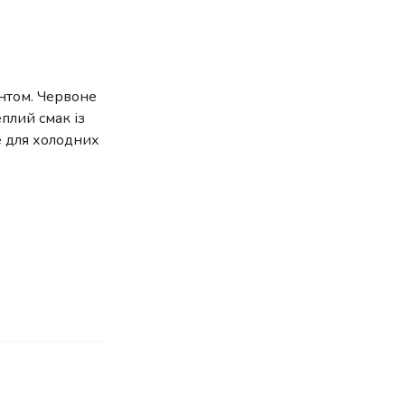
ентом. Червоне
плий смак із
е для холодних