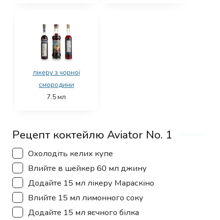
лікеру з чорної
смородини
7.5
мл
Рецепт коктейлю Aviator No. 1
▢
Охолодіть келих купе
▢
Влийте в шейкер 60 мл джину
▢
Додайте 15 мл лікеру Мараскіно
▢
Влийте 15 мл лимонного соку
▢
Додайте 15 мл яєчного білка