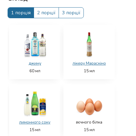
1 порція
2 порції
3 порції
джину
лікеру Мараскіно
60
мл
15
мл
лимонного соку
яєчного білка
15
мл
15
мл