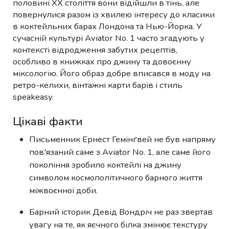
половині XX століття вони відійшли в тінь, але
повернулися разом із хвилею інтересу до класики
в коктейльних барах Лондона та Нью-Йорка. У
сучасній культурі Aviator No. 1 часто згадують у
контексті відродження забутих рецептів,
особливо в книжках про джину та довоєнну
міксологію. Його образ добре вписався в моду на
ретро-келихи, вінтажні карти барів і стиль
speakeasy.
Цікаві факти
Письменник Ернест Гемінґвей не був напряму
пов'язаний саме з Aviator No. 1, але саме його
покоління зробило коктейлі на джину
символом космополітичного барного життя
міжвоєнної доби.
Барний історик Девід Вондріч не раз звертав
увагу на те, як яєчного білка змінює текстуру