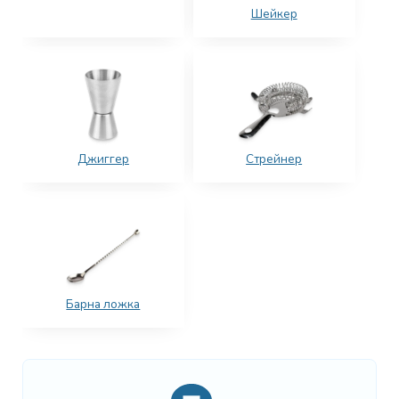
Шейкер
Джиггер
Стрейнер
Барна ложка