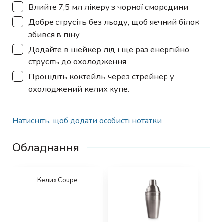
▢
Влийте 7,5 мл лікеру з чорної смородини
▢
Добре струсіть без льоду, щоб яєчний білок
збився в піну
▢
Додайте в шейкер лід і ще раз енергійно
струсіть до охолодження
▢
Процідіть коктейль через стрейнер у
охолоджений келих купе.
Натисніть, щоб додати особисті нотатки
Обладнання
Келих Coupe