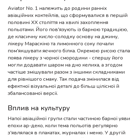
Aviator No. 1 належить до родини ранніх
авіаційних коктейлів, що сформувалися в першій
половині XX століття на хвилі захоплення
польотами. Його пов'язують із барною традицією,
де класичну кисло-солодку основу на джину,
лікеру Мараскіно та лимонного соку почали
пом'якшувати яєчного білка. Окремою рисою стала
поява лікеру з чорної смородини - спершу його
могли додавати шаром на дно келиха, а згодом
частіше змішували разом з іншими складниками
для рівнішого смаку. Так подача змінилася від
ефектної візуальної деталі до більш цілісної й
збалансованої версії.
Вплив на культуру
Напої авіаційної групи стали частиною барної уяви
епохи ар-деко, коли тема польотів регулярно
з'являлася в плакатах, журналах і меню. У другій