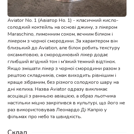
Aviator No. 1 (Авіатор Но. 1) - класичний кисло-
солодкий коктейль на основі джину, з лікером
Maraschino, лимонним соком, яєчним білком і
лікером з чорної смородини. За характером він
близький до Aviation, але білок робить текстуру
оксамитовою, а смородиновий лікер додає
глибший ягідний тон і м'який темний відтінок.
Якщо змішати лікер з чорної смородини разом з
рештою складників, смак виходить рівнішим і
краще зібраним, без різкого солодкого шару на
дні келиха. Назва Aviator одразу викликає
асоціації з ранньою авіацією, а образ льотчика
настільки міцно закріпився в культурі, що його не
раз використовував Леонардо Ді Капріо у
фільмах про небо та швидкість.
Склад