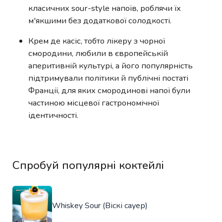
класичних sour-style напоїв, роблячи їх
м'якшими без додаткової солодкості.
Крем де касіс, тобто лікеру з чорної
смородини, любили в європейській
аперитивній культурі, а його популярність
підтримували політики й публічні постаті
Франції, для яких смородинові напої були
частиною місцевої гастрономічної
ідентичності.
Спробуй популярні коктейлі
Whiskey Sour (Віскі сауер)