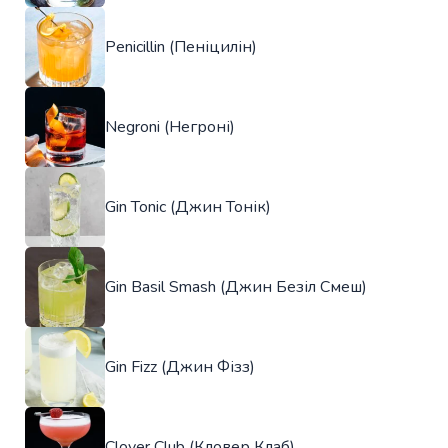
Penicillin (Пеніцилін)
Negroni (Негроні)
Gin Tonic (Джин Тонік)
Gin Basil Smash (Джин Безіл Смеш)
Gin Fizz (Джин Фізз)
Clover Club (Кловер Клаб)