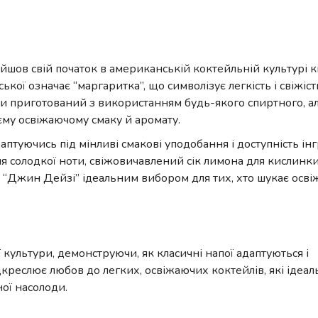
йшов свій початок в американській коктейльній культурі к
йської означає “маргаритка”, що символізує легкість і свіжіс
ти приготований з використанням будь-якого спиртного, ал
му освіжаючому смаку й аромату.
птуючись під мінливі смакові уподобання і доступність інг
ля солодкої ноти, свіжовичавлений сік лимона для кислинки
 “Джин Дейзі” ідеальним вибором для тих, хто шукає осві
ультури, демонструючи, як класичні напої адаптуються і
креслює любов до легких, освіжаючих коктейлів, які ідеал
ної насолоди.