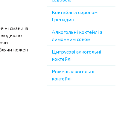
содовою
Коктейлі із сиропом
Гренадин
ичні смаки із
Алкогольні коктейлі з
олодкістю
лимонним соком
юючи
облячи кожен
Цитрусові алкогольні
коктейлі
Рожеві алкогольні
коктейлі