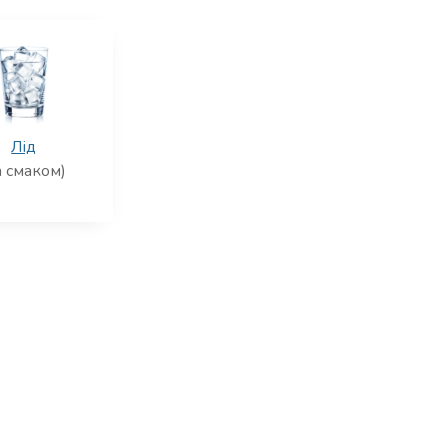
Лід
а смаком)