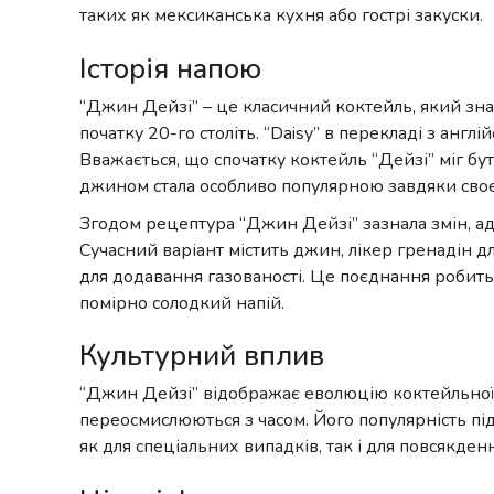
таких як мексиканська кухня або гострі закуски.
Історія напою
“Джин Дейзі” – це класичний коктейль, який зна
початку 20-го століть. “Daisy” в перекладі з англі
Вважається, що спочатку коктейль “Дейзі” міг бу
джином стала особливо популярною завдяки своє
Згодом рецептура “Джин Дейзі” зазнала змін, ада
Сучасний варіант містить джин, лікер гренадін д
для додавання газованості. Це поєднання робить
помірно солодкий напій.
Культурний вплив
“Джин Дейзі” відображає еволюцію коктейльної к
переосмислюються з часом. Його популярність під
як для спеціальних випадків, так і для повсякден