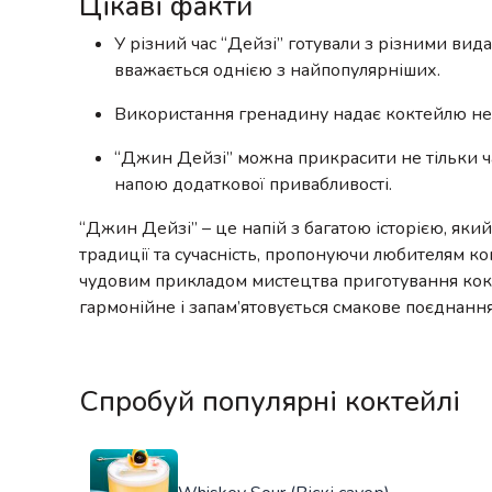
Цікаві факти
У різний час “Дейзі” готували з різними вида
вважається однією з найпопулярніших.
Використання гренадину надає коктейлю не т
“Джин Дейзі” можна прикрасити не тільки ч
напою додаткової привабливості.
“Джин Дейзі” – це напій з багатою історією, який
традиції та сучасність, пропонуючи любителям ко
чудовим прикладом мистецтва приготування кокт
гармонійне і запам’ятовується смакове поєднання
Спробуй популярні коктейлі