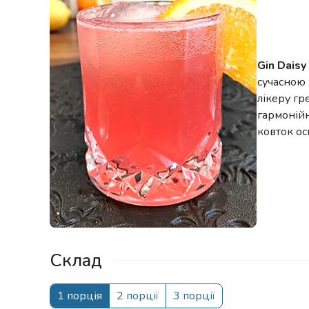
Gin Daisy
сучасною 
лікеру гр
гармонійн
ковток о
Склад
1 порція
2 порції
3 порції