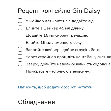
Рецепт коктейлю Gin Daisy
▢
У шейкер для коктейлів додайте лід;
▢
Влийте в шейкер
45 мл джину
;
▢
Додайте
15 мл сиропу Гренадин
;
▢
Влийте
15 мл лимонного соку
;
▢
Закрийте шейкер і добре струсіть його;
▢
Через стрейнер процідіть коктейль у склянку
▢
Зверху долийте невелику кількість содової в
▢
Прикрасьте часточкою апельсину.
Натисніть, щоб додати особисті нотатки
Обладнання