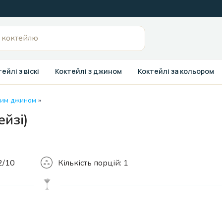
ейлі з віскі
Коктейлі з джином
Коктейлі за кольором
хим джином
»
ейзі)
Кількість
2/10
Кількість порцій:
1