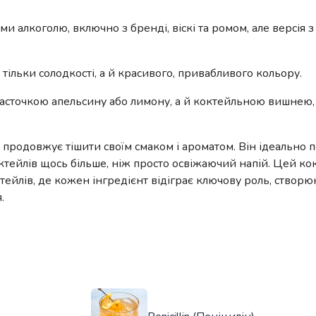
ми алкоголю, включно з бренді, віскі та ромом, але версія 
ільки солодкості, а й красивого, привабливого кольору.
асточкою апельсину або лимону, а й коктейльною вишнею
 продовжує тішити своїм смаком і ароматом. Він ідеально п
ктейлів щось більше, ніж просто освіжаючий напій. Цей ко
ейлів, де кожен інгредієнт відіграє ключову роль, створ
.