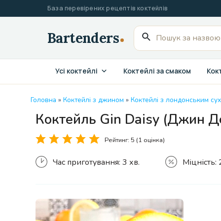
Перейти
База перевірених рецептів коктейлів
до
вмісту
Пошук
для:
Усі коктейлі
Коктейлі за смаком
Кокт
Головна
»
Коктейлі з джином
»
Коктейлі з лондонським су
Коктейль Gin Daisy (Джин Д
Рейтинг:
5
(1 оцінка)
Час приготування:
3 хв.
Міцність: