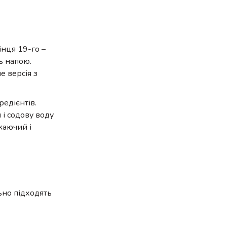
інця 19-го –
ть напою.
е версія з
редієнтів.
 і содову воду
жаючий і
ьно підходять