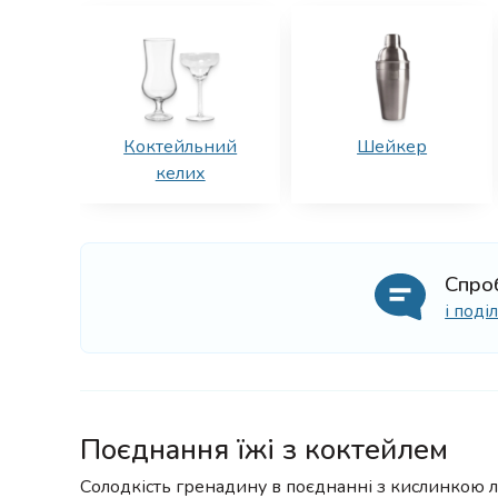
Коктейльний
Шейкер
келих
Спро
і под
Поєднання їжі з коктейлем
Солодкість гренадину в поєднанні з кислинкою 