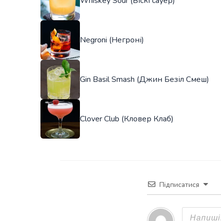
Whiskey Sour (Віскі сауер)
Negroni (Негроні)
Gin Basil Smash (Джин Безіл Смеш)
Clover Club (Кловер Клаб)
Підписатися