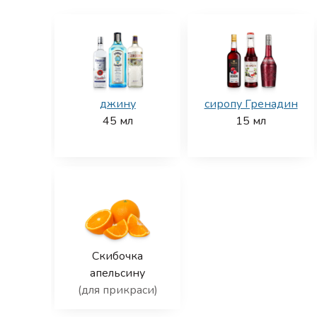
джину
сиропу Гренадин
45
мл
15
мл
Скибочка
апельсину
(для прикраси)