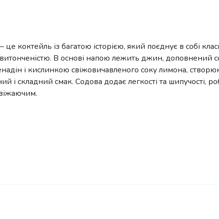
– це коктейль із багатою історією, який поєднує в собі клас
витонченістю. В основі напою лежить джин, доповнений с
енадін і кислинкою свіжовичавленого соку лимона, створ
ий і складний смак. Содова додає легкості та шипучості, р
свіжаючим.