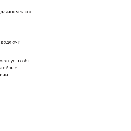
з джином часто
, додаючи
оєднує в собі
ктейль є
юючи