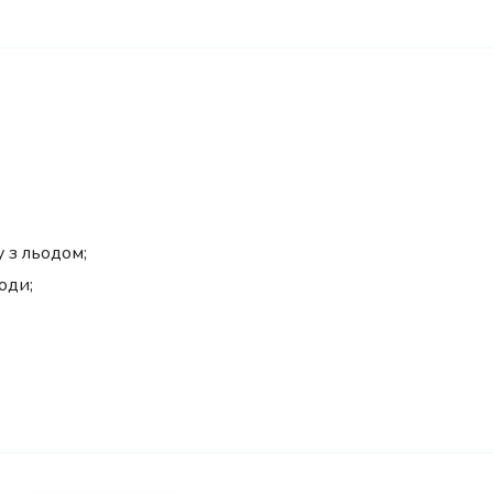
 з льодом;
оди;