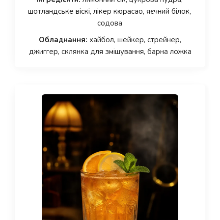
шотландське віскі, лікер кюрасао, яєчний білок,
содова
Обладнання:
хайбол, шейкер, стрейнер,
джиггер, склянка для змішування, барна ложка