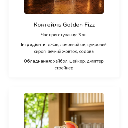
Коктейль Golden Fizz
Час приготування: 3 хв.
Інгредієнти:
джин, лимонний сік, цукровий
сироп, яєчний жовток, содова
Обладнання:
хайбол, шейкер, джиггер,
стрейнер