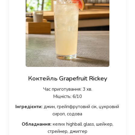
Коктейль Grapefruit Rickey
Час приготування: 3 хв.
Міцність: 6/10
Інгредієнти:
джин, грейпфрутовий сік, цукровий
сироп, содова
Обладнання:
келих highball glass, шейкер,
стрейнер, джиггер