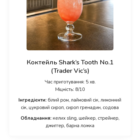
Коктейль Shark’s Tooth No.1
(Trader Vic’s)
Час приготування: 5 хв.
Міцність: 8/10
Інгредієнти:
білий ром, лаймовий сік, лимонний
сік, цукровий сироп, сироп гренадин, содова
Обладнання:
келих sling, шейкер, стрейнер,
джиггер, барна ложка