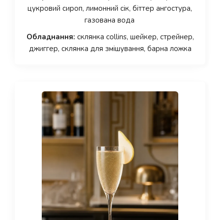
цукровий сироп, лимонний сік, біттер ангостура,
газована вода
Обладнання:
склянка collins, шейкер, стрейнер,
джиггер, склянка для змішування, барна ложка