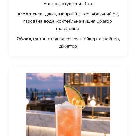
Час приготування: 3 хв.
Інгредієнти:
джин, імбирний лікер, яблучний сік,
газована вода, коктейльна вишня luxardo
maraschino
Обладнання:
склянка collins, шейкер, стрейнер,
джиггер