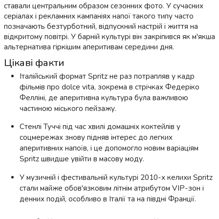
ставали центральним образом сезонних фото. У сучасних
серіалах і рекламних кампаніях напої такого типу часто
позначають безтурботний, відпускний настрій і життя на
відкритому повітрі. У барній культурі він закріпився як м'якша
альтернатива гіркішим аперитивам середини дня.
Цікаві факти
Італійський формат Spritz не раз потрапляв у кадр
фільмів про dolce vita, зокрема в стрічках Федеріко
Фелліні, де аперитивна культура була важливою
частиною міського пейзажу.
Стенлі Туччі під час хвилі домашніх коктейлів у
соцмережах знову підняв інтерес до легких
аперитивних напоїв, і це допомогло новим варіаціям
Spritz швидше увійти в масову моду.
У музичній і фестивальній культурі 2010-х келихи Spritz
стали майже обов'язковим літнім атрибутом VIP-зон і
денних подій, особливо в Італії та на півдні Франції.