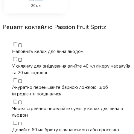
20
мл
Рецепт коктейлю Passion Fruit Spritz
▢
Наповніть келих для вина льодом
▢
У склянку для змішування влийте 40 мл лікеру маракуйя
та 20 мл содової
▢
Акуратно перемішайте барною ложкою, щоб
інгредієнти поєдналися
▢
Через стрейнер перелийте суміш у келих для вина з
льодом
▢
Долийте 60 мл брюту шампанського або просекко