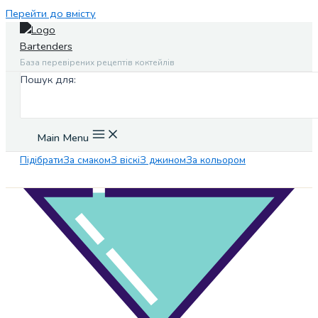
Перейти до вмісту
База перевірених рецептів коктейлів
Пошук для:
Main Menu
Підібрати
За смаком
З віскі
З джином
За кольором