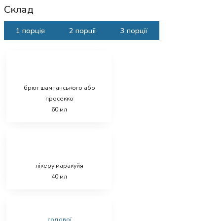
Склад
1 порція
2 порції
3 порції
брют шампанського або
просекко
60
мл
лікеру маракуйя
40
мл
содової