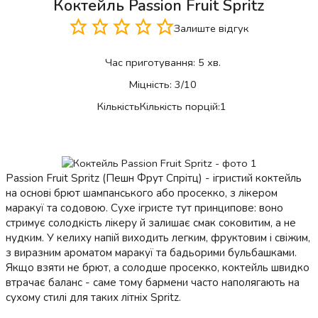
Коктейль Passion Fruit Spritz
Залиште відгук
Час приготування:
5 хв.
Міцність:
3/10
Кількість
Кількість порцій:
1
Passion Fruit Spritz (Пешн Фрут Спрітц) - ігристий коктейль
на основі брют шампанського або просекко, з лікером
маракуї та содовою. Сухе ігристе тут принципове: воно
стримує солодкість лікеру й залишає смак соковитим, а не
нудким. У келиху напій виходить легким, фруктовим і свіжим,
з виразним ароматом маракуї та бадьорими бульбашками.
Якщо взяти не брют, а солодше просекко, коктейль швидко
втрачає баланс - саме тому бармени часто наполягають на
сухому стилі для таких літніх Spritz.