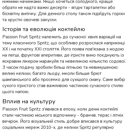
ніжними начинками. Якщо хочеться солодкого, краще
обрати не надто важкі десерти - ягідні тарталетки або
бісквітну випічку. Для денного столу також підійдуть горіхи
та хрусткі овочеві закуски.
Історія та еволюція коктейлю
Passion Fruit Spritz належить до сучасної хвилі варіацій на
тему класичного Spritz, що особливо розрослася наприкінці
XX і на початку XXI століття. Його поява пов'язана з модою
на легші, фруктові аперитиви, де ігристе вино поєднують із
яскравим лікером маракуйя та невеликою кількістю содової.
З часом подачу зробили більш літньою та невимушеною:
великі келихи, багато льоду, інколи більше брют
шампанського або просекко для сухішого смаку. Саме вибір
сухого ігристого став важливою частиною сучасного стилю
цього напою.
Вплив на культуру
Passion Fruit Spritz з'явився в епоху, коли денні коктейлі
стали частиною міського відпочинку - бранчів, терас і літніх
вечірок. Його візуальний стиль добре вписався в культуру
соціальних мереж 2010-х, де келихи Spritz регулярно