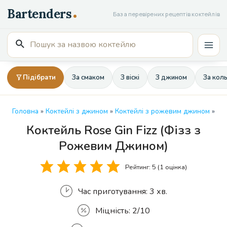
Перейти
База перевірених рецептів коктейлів
до
вмісту
Пошук
Mai
для:
Men
Підібрати
За смаком
З віскі
З джином
За кол
Головна
»
Коктейлі з джином
»
Коктейлі з рожевим джином
»
Коктейль Rose Gin Fizz (Фізз з
Кількість
Рожевим Джином)
Рейтинг:
5
(1 оцінка)
Час приготування:
3 хв.
Міцність:
2/10