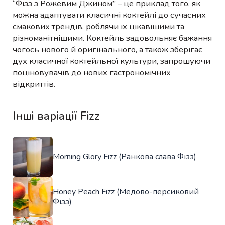
“Фізз з Рожевим Джином” – це приклад того, як
можна адаптувати класичні коктейлі до сучасних
смакових трендів, роблячи їх цікавішими та
різноманітнішими. Коктейль задовольняє бажання
чогось нового й оригінального, а також зберігає
дух класичної коктейльної культури, запрошуючи
поціновувачів до нових гастрономічних
відкриттів.
Інші варіації Fizz
Morning Glory Fizz (Ранкова слава Фізз)
Honey Peach Fizz (Медово-персиковий
Фізз)