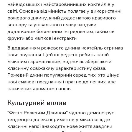
найвідоміших і найстаровинніших коктейлів у
світі. Основна відмінність полягає у використанні
рожевого джину, який додає напою красивого
кольору та унікального смаку завдяки
додатковим ботанічним інгредієнтам, таким як
фрукти або квіткові екстракти.
З додаванням рожевого джина коктейль отримав
нове звучання. Цей інгредієнт робить напій
м’якшим і ароматнішим, водночас зберігаючи
класичну освіжаючу характеристику фізза.
Рожевий джин популярний серед тих, хто цінує
нові смакові поєднання і прагне до легких, але
насичених ароматом напоїв.
Культурний вплив
“Фізз з Рожевим Джином” чудово демонструє
тенденцію до експериментів у міксології, де
класичні напої знаходять нове життя завдяки