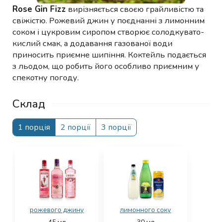
Rose Gin Fizz
вирізняється своєю грайливістю та
свіжістю. Рожевий джин у поєднанні з лимонним
соком і цукровим сиропом створює солодкувато-
кислий смак, а додавання газованої води
приносить приємне шипіння. Коктейль подається
з льодом, що робить його особливо приємним у
спекотну погоду.
Склад
1 порція
2 порції
3 порції
рожевого джину
лимонного соку