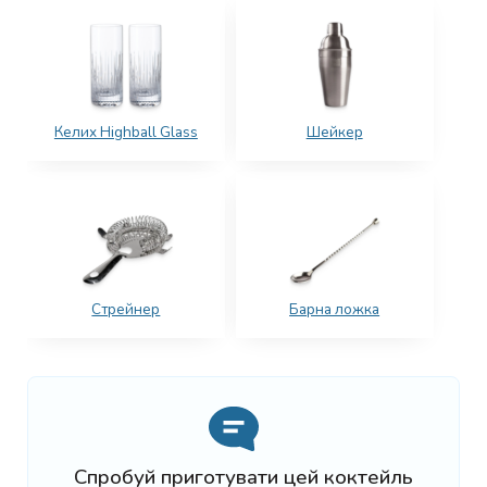
Келих Highball Glass
Шейкер
Стрейнер
Барна ложка
Спробуй приготувати цей коктейль