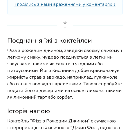
і поділись з нами враженнями у коментарях ↓
Поєднання їжі з коктейлем
Фізз з рожевим джином, завдяки своєму свіжому і
легкому смаку, чудово поєднується з легкими
закусками, такими як салати з ягодами або
цитрусовими. Його кислинка добре врівноважує
жирність страв з авокадо, наприклад, гуакамоле
або салат з авокадо і креветками. Також спробуйте
подати його з десертами на основі лимона, такими
як лимонний тарт або сорбет.
Історія напою
Коктейль “Фізз з Рожевим Джином” є сучасною
інтерпретацією класичного “Джин Фізз”, одного з