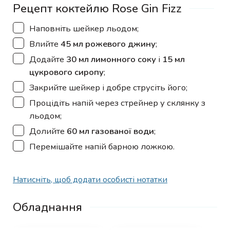
Рецепт коктейлю Rose Gin Fizz
▢
Наповніть шейкер льодом;
▢
Влийте
45 мл рожевого джину
;
▢
Додайте
30 мл лимонного соку
і
15 мл
цукрового сиропу
;
▢
Закрийте шейкер і добре струсіть його;
▢
Процідіть напій через стрейнер у склянку з
льодом;
▢
Долийте
60 мл газованої води
;
▢
Перемішайте напій барною ложкою.
Натисніть, щоб додати особисті нотатки
Обладнання