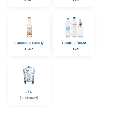
45
мл
30
мл
цукрового сиропу
газованої води
15
мл
60
мл
Лід
(за смаком)