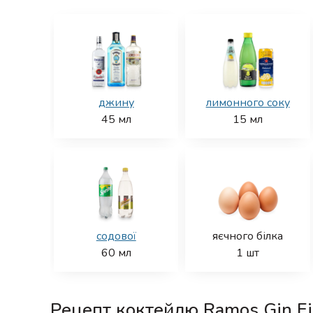
джину
лимонного соку
45
мл
15
мл
содової
яєчного білка
60
мл
1
шт
Рецепт коктейлю Ramos Gin Fi