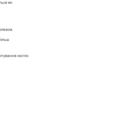
ться як
рлеана.
більш
готування могло