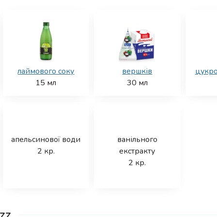
лаймового соку
вершків
цукро
15
мл
30
мл
апельсинової води
ванільного
2
кр.
екстракту
2
кр.
zz