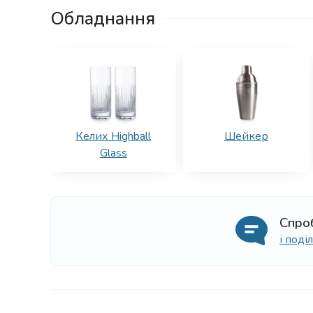
Обладнання
Келих Highball
Шейкер
Glass
Спро
і под