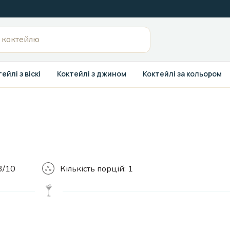
ейлі з віскі
Коктейлі з джином
Коктейлі за кольором
Кількість
3/10
Кількість порцій:
1