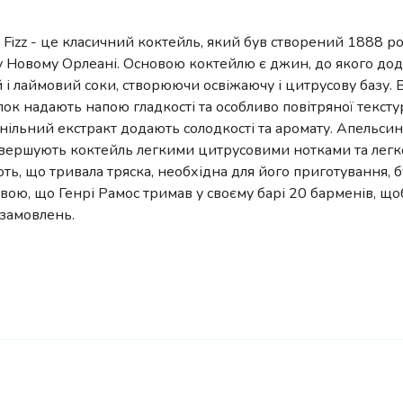
 Fizz - це класичний коктейль, який був створений 1888 ро
у Новому Орлеані. Основою коктейлю є джин, до якого до
і лаймовий соки, створюючи освіжаючу і цитрусову базу. 
лок надають напою гладкості та особливо повітряної текст
анільний екстракт додають солодкості та аромату. Апельсин
авершують коктейль легкими цитрусовими нотками та легк
ь, що тривала тряска, необхідна для його приготування, б
ою, що Генрі Рамос тримав у своєму барі 20 барменів, що
 замовлень.