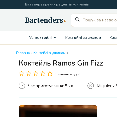
Перейти
База перевірених рецептів коктейлів
до
вмісту
Пошук
для:
Усі коктейлі
Коктейлі за смаком
Кокт
Головна
»
Коктейлі з джином
»
Коктейль Ramos Gin Fizz
Залиште відгук
Час приготування:
5 хв.
Міцність: