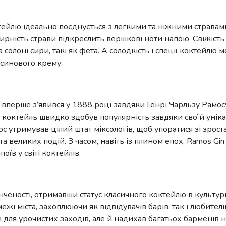
йлю ідеально поєднується з легкими та ніжними стравам
 жирність страви підкреслить вершкові ноти напою. Свіжіст
 солоні сири, такі як фета. А солодкість і спеції коктейлю 
ьсинового крему.
z, вперше з’явився у 1888 році завдяки Генрі Чарльзу Рамо
ей коктейль швидко здобув популярність завдяки своїй уніка
мос утримував цілий штат міксологів, щоб упоратися зі зро
а великих подій. З часом, навіть із плином епох, Ramos Gin
їв у світі коктейлів.
онченості, отримавши статус класичного коктейлю в культур
жі міста, захоплюючи як відвідувачів барів, так і любителі
и для урочистих заходів, але й надихав багатьох барменів 