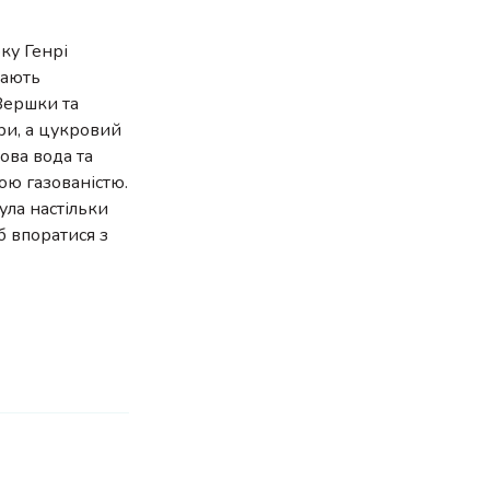
ку Генрі
дають
Вершки та
ури, а цукровий
ова вода та
ою газованістю.
ула настільки
б впоратися з