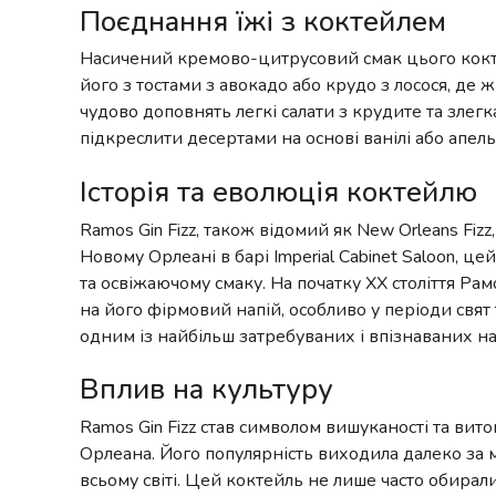
Поєднання їжі з коктейлем
Насичений кремово-цитрусовий смак цього кокте
його з тостами з авокадо або крудо з лосося, де
чудово доповнять легкі салати з крудите та злегка
підкреслити десертами на основі ванілі або апел
Історія та еволюція коктейлю
Ramos Gin Fizz, також відомий як New Orleans Fiz
Новому Орлеані в барі Imperial Cabinet Saloon, ц
та освіжаючому смаку. На початку XX століття Ра
на його фірмовий напій, особливо у періоди свят т
одним із найбільш затребуваних і впізнаваних напо
Вплив на культуру
Ramos Gin Fizz став символом вишуканості та вит
Орлеана. Його популярність виходила далеко за ме
всьому світі. Цей коктейль не лише часто обирал