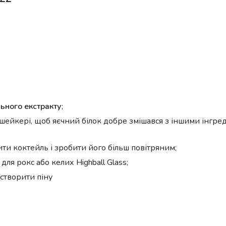
льного екстракту
;
в шейкері, щоб яєчний білок добре змішався з іншими інгре
дити коктейль і зробити його більш повітряним;
ля рокс або келих Highball Glass;
створити піну