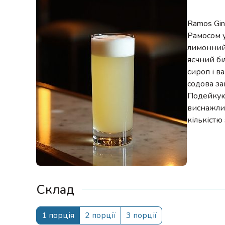
Ramos Gin
Рамосом 
лимонний 
яєчний бі
сироп і в
содова з
Подейкуют
виснажлив
кількістю
Склад
1 порція
2 порції
3 порції