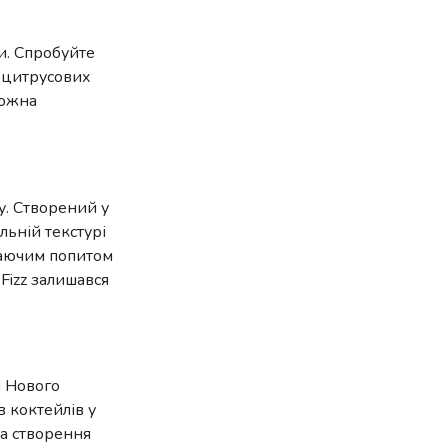
и. Спробуйте
ь цитрусових
можна
су. Створений у
льній текстурі
стаючим попитом
 Fizz залишався
і Нового
в коктейлів у
на створення