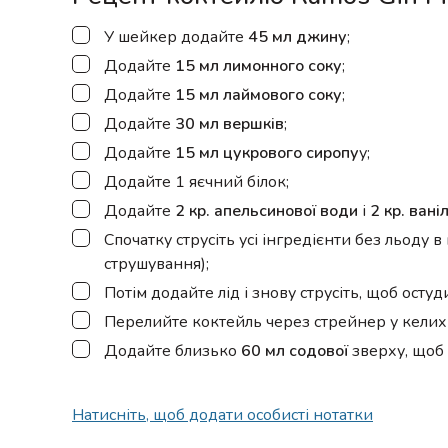
▢
У шейкер додайте
45 мл джину
;
▢
Додайте
15 мл лимонного соку
;
▢
Додайте
15 мл лаймового соку
;
▢
Додайте
30 мл вершків
;
▢
Додайте
15 мл цукрового сиропу
у;
▢
Додайте 1 яєчний білок;
▢
Додайте
2 кр. апельсинової води
і
2 кр. вані
▢
Спочатку струсіть усі інгредієнти без льоду 
струшування);
▢
Потім додайте лід і знову струсіть, щоб осту
▢
Перелийте коктейль через стрейнер у келих д
▢
Додайте близько
60 мл содової
зверху, щоб 
Натисніть, щоб додати особисті нотатки