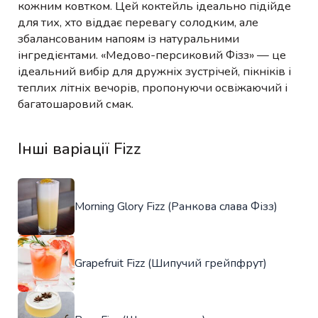
кожним ковтком. Цей коктейль ідеально підійде
для тих, хто віддає перевагу солодким, але
збалансованим напоям із натуральними
інгредієнтами. «Медово-персиковий Фізз» — це
ідеальний вибір для дружніх зустрічей, пікніків і
теплих літніх вечорів, пропонуючи освіжаючий і
багатошаровий смак.
Інші варіації Fizz
Morning Glory Fizz (Ранкова слава Фізз)
Grapefruit Fizz (Шипучий грейпфрут)