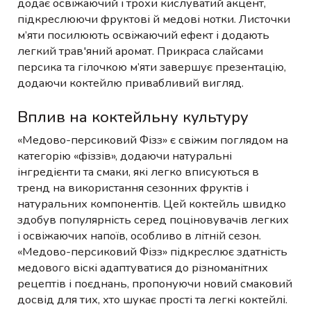
додає освіжаючий і трохи кислуватий акцент,
підкреслюючи фруктові й медові нотки. Листочки
м’яти посилюють освіжаючий ефект і додають
легкий трав'яний аромат. Прикраса слайсами
персика та гілочкою м’яти завершує презентацію,
додаючи коктейлю привабливий вигляд.
Вплив на коктейльну культуру
«Медово-персиковий Фізз» є свіжим поглядом на
категорію «фіззів», додаючи натуральні
інгредієнти та смаки, які легко вписуються в
тренд на використання сезонних фруктів і
натуральних компонентів. Цей коктейль швидко
здобув популярність серед поціновувачів легких
і освіжаючих напоїв, особливо в літній сезон.
«Медово-персиковий Фізз» підкреслює здатність
медового віскі адаптуватися до різноманітних
рецептів і поєднань, пропонуючи новий смаковий
досвід для тих, хто шукає прості та легкі коктейлі.