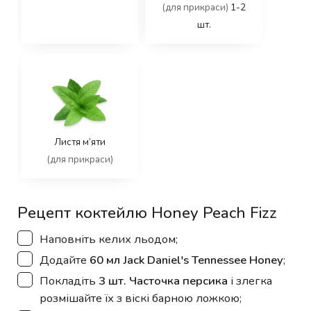
(для прикраси)
1-2
шт.
Листя м’яти
(для прикраси)
Рецепт коктейлю Honey Peach Fizz
▢
Наповніть келих льодом;
▢
Додайте
60 мл Jack Daniel's Tennessee Honey
;
▢
Покладіть
3 шт. Часточка персика
і злегка
розмішайте їх з віскі барною ложкою;