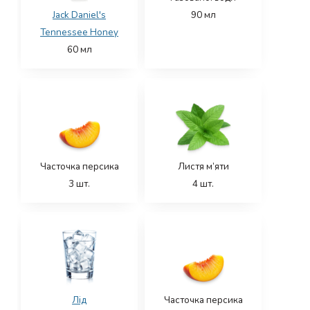
Jack Daniel's
90
мл
Tennessee Honey
60
мл
Часточка персика
Листя м’яти
3
шт.
4
шт.
Лід
Часточка персика