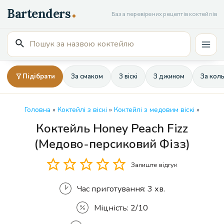
Перейти
База перевірених рецептів коктейлів
до
вмісту
Пошук
Mai
для:
Men
Підібрати
За смаком
З віскі
З джином
За кол
Головна
»
Коктейлі з віскі
»
Коктейлі з медовим віскі
»
Коктейль Honey Peach Fizz
Кількість
(Медово-персиковий Фізз)
Залиште відгук
Час приготування:
3 хв.
Міцність:
2/10