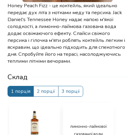
Honey Peach Fizz - це коктейль, який ідеально
передає дух літа з нотками меду та персика. Jack
Daniel's Tennessee Honey надає напою м'якої
солодкості, а лимонно-лаймова газована вода
додає освіжаючого ефекту. Слайси свіжого
персика і гілочка м'яти роблять коктейль легким і
яскравим, що ідеально підходить для спекотного
дня. Спробуйте його на терасі, насолоджуючись
теплими літніми вечорами.
Склад
1 порція
2 порції
3 порції
лимонно-лаймової
газованої води