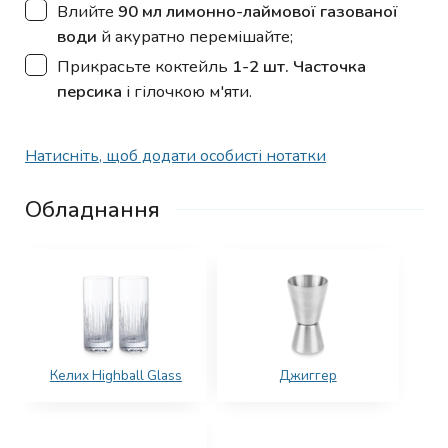
▢
Влийте
90 мл лимонно-лаймової газованої
води
й акуратно перемішайте;
▢
Прикрасьте коктейль
1-2 шт. Часточка
персика
і гілочкою м'яти.
Натисніть, щоб додати особисті нотатки
Обладнання
Келих Highball Glass
Джиггер