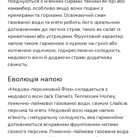
поєднуються з м'якими сирами, такими як брі або
камамбер, особливо якщо вони подані з
крекерами та горіхами. Освіжаючий смак
газованої води та м’яти робить його ідеальним
доповненням до легких страв, таких як салат із
креветками або устрицями. Фруктовий характер
напою також гармоніює з куркою на грилі або
копченою індичкою, підкреслюючи солодкість
медового віскі й додаючи страві додаткову
свіжість.
Еволюція напою
«Медово-персиковий Фізз» складається з
медового віскі Jack Daniel’s Tennessee Honey,
лимонно-лаймової газованої води, свіжих слайсів
персика та м’яти. Медовий віскі надає напою
м'якість і натуральну солодкість, яка гармонійно
доповнюється яскравими фруктовими нотами
свіжого персика. Лимонно-лаймова газована вода