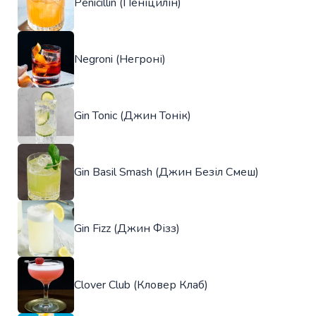
Penicillin (Пеніцилін)
Negroni (Негроні)
Gin Tonic (Джин Тонік)
Gin Basil Smash (Джин Безіл Смеш)
Gin Fizz (Джин Фізз)
Clover Club (Кловер Клаб)