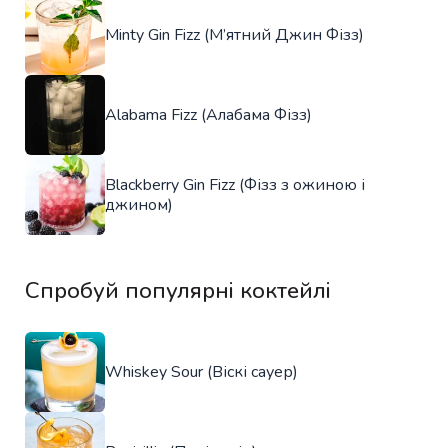
Minty Gin Fizz (М’ятний Джин Фізз)
Alabama Fizz (Алабама Фізз)
Blackberry Gin Fizz (Фізз з ожиною і
джином)
Спробуй популярні коктейлі
Whiskey Sour (Віскі сауер)