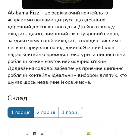
Alabama Fizz
– це освіжаючий коктейль із
яскравими нотками цитруса, що ідеально
доречний до спекотного дня. До його складу
входить джин, лимонний сік і цукровий сироп,
завдяки чому напій виходить солодко-кислим з
легкою гіркуватістю від джина. Яєчний білок
надає коктейлю кремової текстури та пишної піни,
роблячи кожен ковток неймовірно м’яким.
Додавання содової забезпечує приємне шипіння,
роблячи коктейль ідеальним вибором для тих, хто
шукає щось незвичне й освіжаюче.
Склад
1 порція
2 порції
3 порції