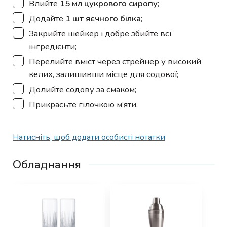
▢
Влийте
15 мл цукрового сиропу
;
▢
Додайте
1 шт яєчного білка
;
▢
Закрийте шейкер і добре збийте всі
інгредієнти;
▢
Перелийте вміст через стрейнер у високий
келих, залишивши місце для содової;
▢
Долийте содову за смаком;
▢
Прикрасьте гілочкою м’яти.
Натисніть, щоб додати особисті нотатки
Обладнання