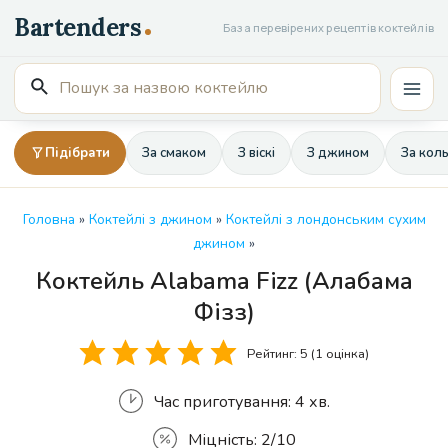
Перейти
База перевірених рецептів коктейлів
до
вмісту
Пошук
Mai
для:
Men
Підібрати
За смаком
З віскі
З джином
За кол
Головна
»
Коктейлі з джином
»
Коктейлі з лондонським сухим
джином
»
Коктейль Alabama Fizz (Алабама
Кількість
Фізз)
Рейтинг:
5
(1 оцінка)
Час приготування:
4 хв.
Міцність:
2/10