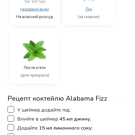
газованої води
Лід
На власний розсуд
(за смаком)
Листя м’яти
(для прикраси)
Рецепт коктейлю Alabama Fizz
▢
У шейкер додайте лід;
▢
Влийте в шейкер
45 мл джину
;
▢
Додайте
15 мл лимонного соку
;