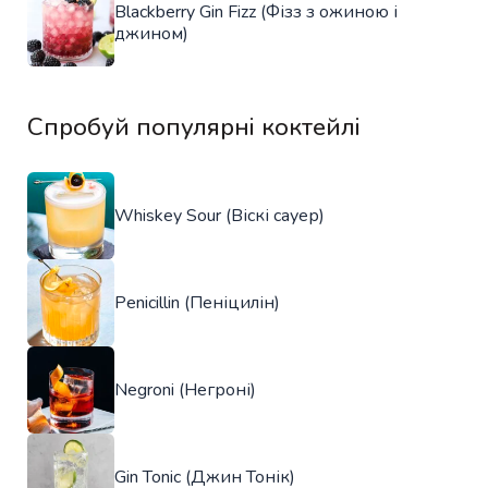
Blackberry Gin Fizz (Фізз з ожиною і
джином)
Спробуй популярні коктейлі
Whiskey Sour (Віскі сауер)
Penicillin (Пеніцилін)
Negroni (Негроні)
Gin Tonic (Джин Тонік)