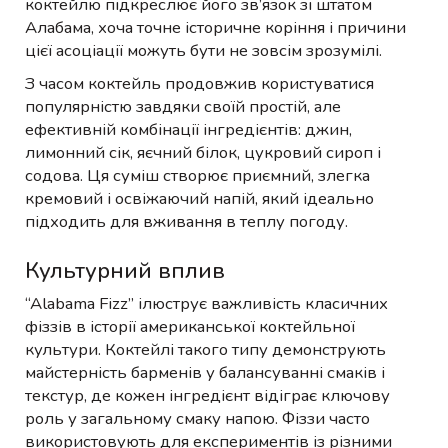
коктейлю підкреслює його зв’язок зі штатом
Алабама, хоча точне історичне коріння і причини
цієї асоціації можуть бути не зовсім зрозумілі.
З часом коктейль продовжив користуватися
популярністю завдяки своїй простій, але
ефективній комбінації інгредієнтів: джин,
лимонний сік, яєчний білок, цукровий сироп і
содова. Ця суміш створює приємний, злегка
кремовий і освіжаючий напій, який ідеально
підходить для вживання в теплу погоду.
Культурний вплив
“Alabama Fizz” ілюструє важливість класичних
фіззів в історії американської коктейльної
культури. Коктейлі такого типу демонструють
майстерність барменів у балансуванні смаків і
текстур, де кожен інгредієнт відіграє ключову
роль у загальному смаку напою. Фіззи часто
використовують для експериментів із різними