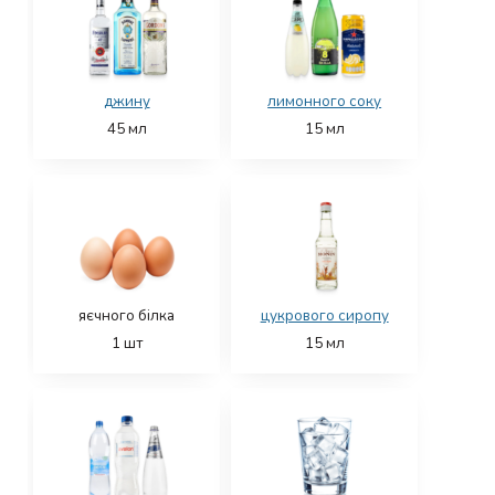
джину
лимонного соку
45
мл
15
мл
яєчного білка
цукрового сиропу
1
шт
15
мл