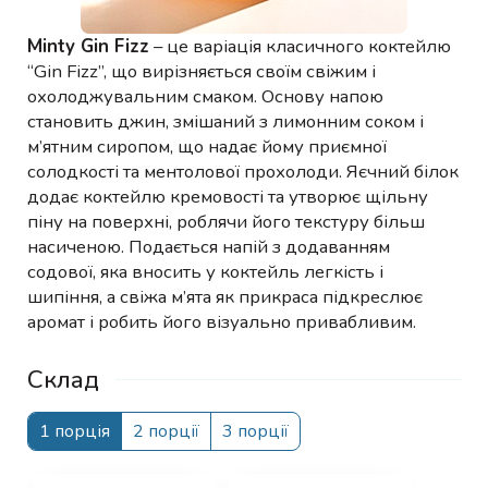
Minty Gin Fizz
– це варіація класичного коктейлю
“Gin Fizz”, що вирізняється своїм свіжим і
охолоджувальним смаком. Основу напою
становить джин, змішаний з лимонним соком і
м’ятним сиропом, що надає йому приємної
солодкості та ментолової прохолоди. Яєчний білок
додає коктейлю кремовості та утворює щільну
піну на поверхні, роблячи його текстуру більш
насиченою. Подається напій з додаванням
содової, яка вносить у коктейль легкість і
шипіння, а свіжа м’ята як прикраса підкреслює
аромат і робить його візуально привабливим.
Склад
1 порція
2 порції
3 порції