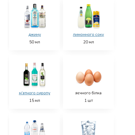
джину
лимонного соку
50
мл
20
мл
м’ятного сиропу
яєчного білка
15
мл
1
шт