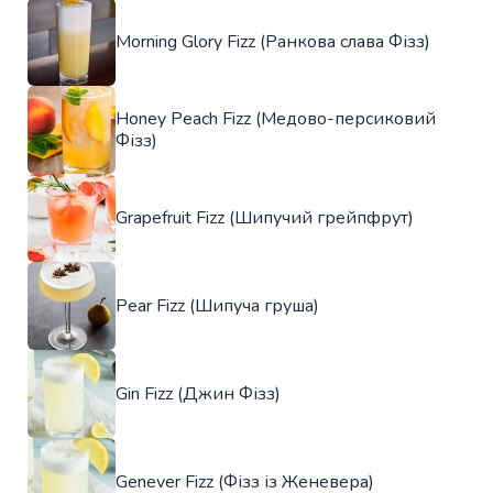
Morning Glory Fizz (Ранкова слава Фізз)
Honey Peach Fizz (Медово-персиковий
Фізз)
Grapefruit Fizz (Шипучий грейпфрут)
Pear Fizz (Шипуча груша)
Gin Fizz (Джин Фізз)
Genever Fizz (Фізз із Женевера)