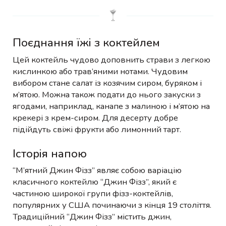
Поєднання їжі з коктейлем
Цей коктейль чудово доповнить страви з легкою
кислинкою або трав’яними нотами. Чудовим
вибором стане салат із козячим сиром, буряком і
м’ятою. Можна також подати до нього закуски з
ягодами, наприклад, канапе з малиною і м’ятою на
крекері з крем-сиром. Для десерту добре
підійдуть свіжі фрукти або лимонний тарт.
Історія напою
“М’ятний Джин Фізз” являє собою варіацію
класичного коктейлю “Джин Фізз”, який є
частиною широкої групи фізз-коктейлів,
популярних у США починаючи з кінця 19 століття.
Традиційний “Джин Фізз” містить джин,