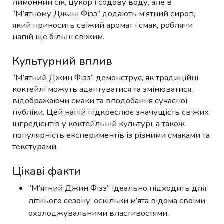
лимонний сік, цукор і содову воду, але в
“М’ятному Джині Фізз” додають м’ятний сироп,
який приносить свіжий аромат і смак, роблячи
напій ще більш свіжим.
Культурний вплив
“М’ятний Джин Фізз” демонструє, як традиційні
коктейлі можуть адаптуватися та змінюватися,
відображаючи смаки та вподобання сучасної
публіки. Цей напій підкреслює значущість свіжих
інгредієнтів у коктейльній культурі, а також
популярність експериментів із різними смаками та
текстурами.
Цікаві факти
“М’ятний Джин Фізз” ідеально підходить для
літнього сезону, оскільки м’ята відома своїми
охолоджувальними властивостями.