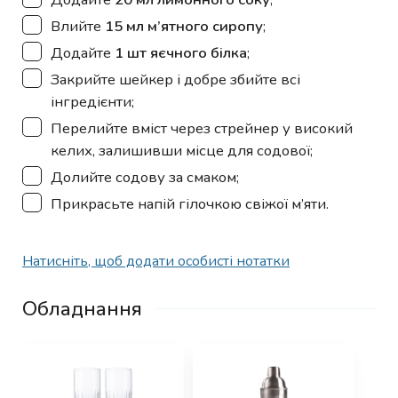
▢
Влийте
15 мл м’ятного сиропу
;
▢
Додайте
1 шт яєчного білка
;
▢
Закрийте шейкер і добре збийте всі
інгредієнти;
▢
Перелийте вміст через стрейнер у високий
келих, залишивши місце для содової;
▢
Долийте содову за смаком;
▢
Прикрасьте напій гілочкою свіжої м’яти.
Натисніть, щоб додати особисті нотатки
Обладнання