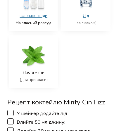
газованої води
Лід
На власний розсуд
(за смаком)
Листя м’яти
(для прикраси)
Рецепт коктейлю Minty Gin Fizz
▢
У шейкер додайте лід;
▢
Влийте
50 мл джину
;
▢
Додайте
20 мл лимонного соку
;