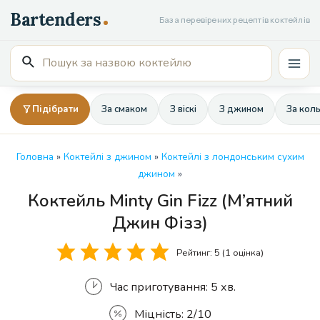
Перейти
База перевірених рецептів коктейлів
до
вмісту
Пошук
Mai
для:
Men
Підібрати
За смаком
З віскі
З джином
За кол
Головна
»
Коктейлі з джином
»
Коктейлі з лондонським сухим
джином
»
Коктейль Minty Gin Fizz (М’ятний
Кількість
Джин Фізз)
Рейтинг:
5
(1 оцінка)
Час приготування:
5 хв.
Міцність:
2/10