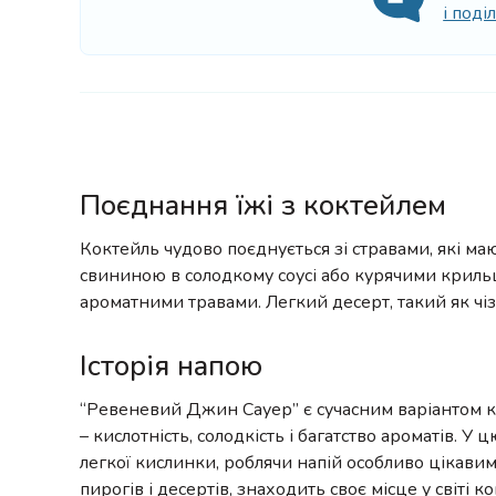
і под
Поєднання їжі з коктейлем
Коктейль чудово поєднується зі стравами, які ма
свининою в солодкому соусі або курячими крильц
ароматними травами. Легкий десерт, такий як чі
Історія напою
“Ревеневий Джин Сауер” є сучасним варіантом к
– кислотність, солодкість і багатство ароматів.
легкої кислинки, роблячи напій особливо цікавим
пирогів і десертів, знаходить своє місце у світі