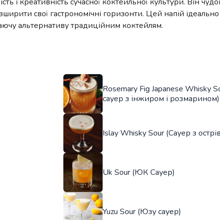
ь і креативність сучасної коктейльної культури. Він чудо
розширити свої гастрономічні горизонти. Цей напій ідеально
жаючу альтернативу традиційним коктейлям.
Rosemary Fig Japanese Whisky S
сауер з інжиром і розмарином)
Islay Whisky Sour (Сауер з острі
Uk Sour (ЮК Сауер)
Yuzu Sour (Юзу сауер)