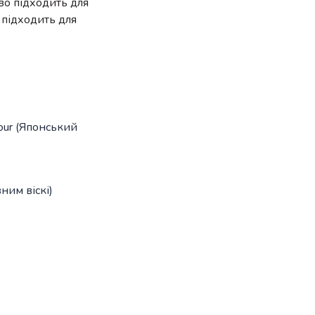
во підходить для
 підходить для
our (Японський
вним віскі)