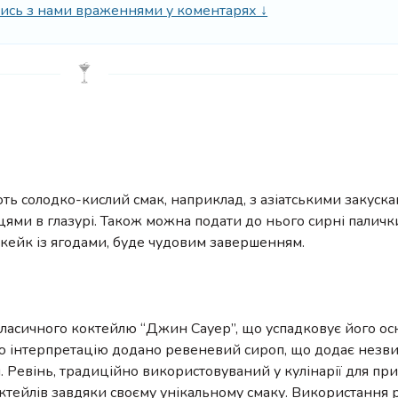
ілись з нами враженнями у коментарях ↓
ють солодко-кислий смак, наприклад, з азіатськими закуска
ями в глазурі. Також можна подати до нього сирні паличк
зкейк із ягодами, буде чудовим завершенням.
ласичного коктейлю “Джин Сауер”, що успадковує його о
 У цю інтерпретацію додано ревеневий сироп, що додає незв
. Ревінь, традиційно використовуваний у кулінарії для пр
 коктейлів завдяки своєму унікальному смаку. Використання