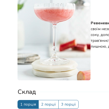
Ревенев
своїм не
соку, доп
трав’янис
пишною, д
Склад
1 порція
2 порції
3 порції