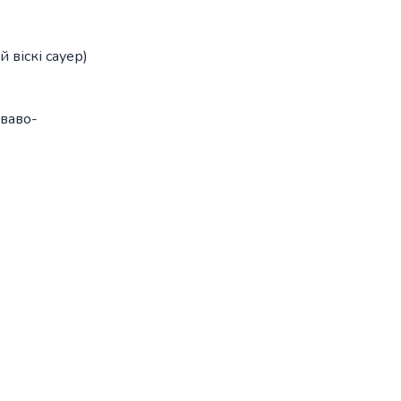
 віскі сауер)
иваво-