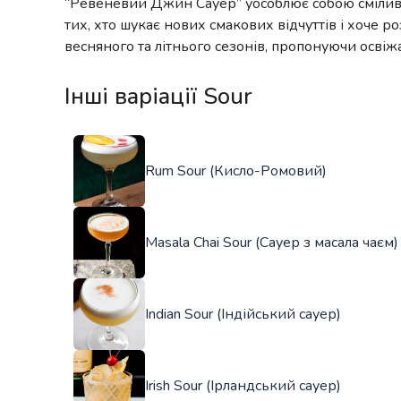
“Ревеневий Джин Сауер” уособлює собою сміливіст
тих, хто шукає нових смакових відчуттів і хоче 
весняного та літнього сезонів, пропонуючи осві
Інші варіації Sour
Rum Sour (Кисло-Ромовий)
Masala Chai Sour (Сауер з масала чаєм)
Indian Sour (Індійський сауер)
Irish Sour (Ірландський сауер)