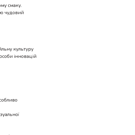
ому смаку.
ою чудовий
йльну культуру
особи інновацій
особливо
зуальної