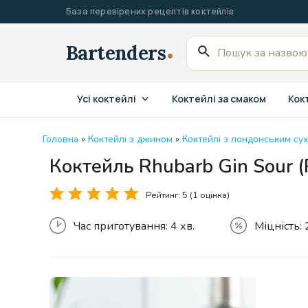
Перейти
База перевірених рецептів коктейлів
до
вмісту
Пошук
для:
Усі коктейлі
Коктейлі за смаком
Кокт
Головна
»
Коктейлі з джином
»
Коктейлі з лондонським су
Коктейль Rhubarb Gin Sour 
Рейтинг:
5
(1 оцінка)
Час приготування:
4 хв.
Міцність: