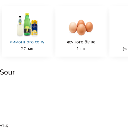
лимонного соку
яєчного білка
20
мл
1
шт
(з
Sour
нти;