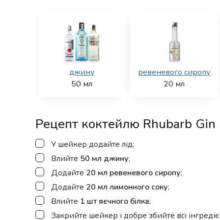
джину
ревеневого сиропу
50
мл
20
мл
Рецепт коктейлю Rhubarb Gin 
▢
У шейкер додайте лід;
▢
Влийте
50 мл джину
;
▢
Додайте
20 мл ревеневого сиропу
;
▢
Додайте
20 мл лимонного соку
;
▢
Влийте
1 шт яєчного білка
;
▢
Закрийте шейкер і добре збийте всі інгредіє