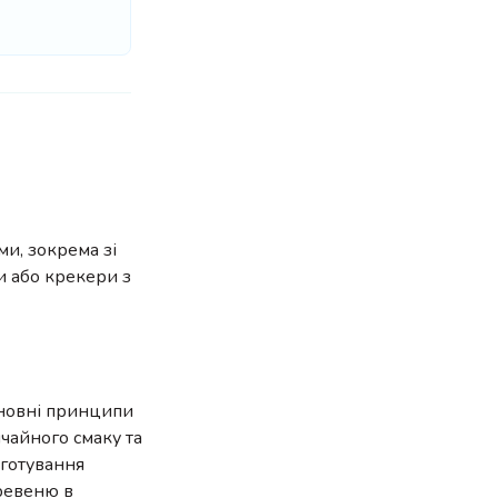
ми, зокрема зі
и або крекери з
сновні принципи
ичайного смаку та
иготування
 ревеню в