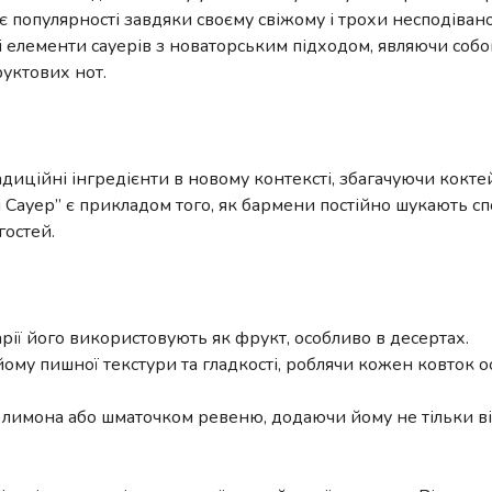
є популярності завдяки своєму свіжому і трохи несподіван
і елементи сауерів з новаторським підходом, являючи соб
руктових нот.
диційні інгредієнти в новому контексті, збагачуючи кокте
ауер” є прикладом того, як бармени постійно шукають сп
гостей.
арії його використовують як фрукт, особливо в десертах.
йому пишної текстури та гладкості, роблячи кожен ковток 
имона або шматочком ревеню, додаючи йому не тільки ві