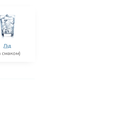
Лід
а смаком)