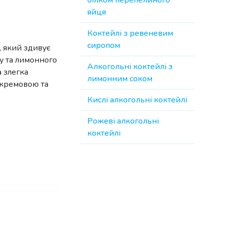
білком перепелиного
яйця
Коктейлі з ревеневим
сиропом
, який здивує
у та лимонного
Алкогольні коктейлі з
 злегка
лимонним соком
 кремовою та
Кислі алкогольні коктейлі
Рожеві алкогольні
коктейлі