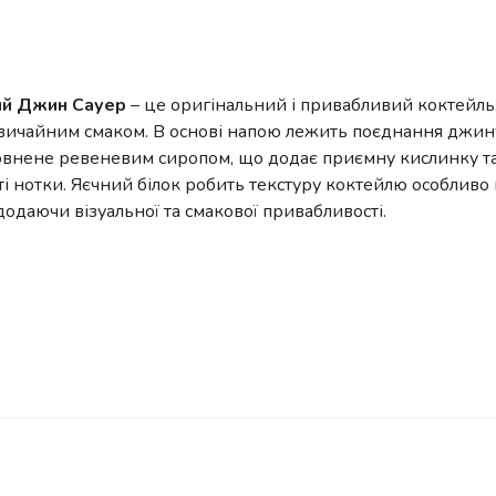
ий Джин Сауер
– це оригінальний і привабливий коктейль
звичайним смаком. В основі напою лежить поєднання джин
овнене ревеневим сиропом, що додає приємну кислинку та
ті нотки. Яєчний білок робить текстуру коктейлю особливо
одаючи візуальної та смакової привабливості.