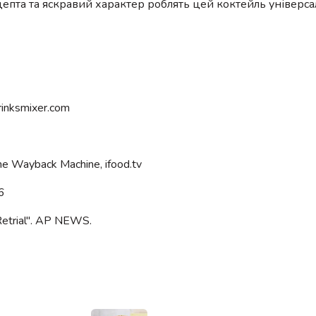
ецепта та яскравий характер роблять цей коктейль універ
rinksmixer.com
e Wayback Machine, ifood.tv
06
 Retrial". AP NEWS.