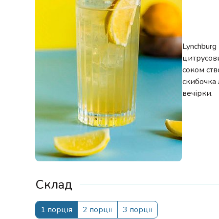
Lynchburg
цитрусови
соком ств
скибочка 
вечірки.
Склад
1 порція
2 порції
3 порції