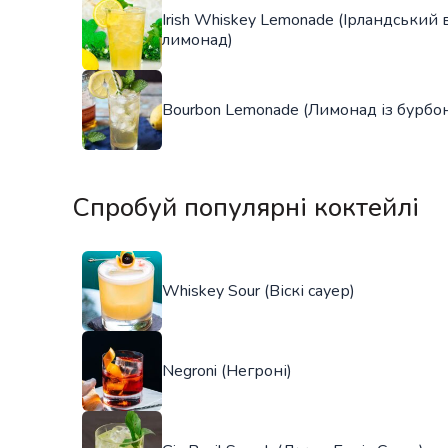
Irish Whiskey Lemonade (Ірландський в
лимонад)
Bourbon Lemonade (Лимонад із бурбо
Спробуй популярні коктейлі
Whiskey Sour (Віскі сауер)
Negroni (Негроні)