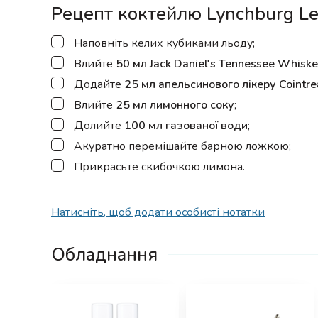
Рецепт коктейлю Lynchburg L
▢
Наповніть келих кубиками льоду;
▢
Влийте
50 мл Jack Daniel's Tennessee Whisk
▢
Додайте
25 мл апельсинового лікеру Cointre
▢
Влийте
25 мл лимонного соку
;
▢
Долийте
100 мл газованої води
;
▢
Акуратно перемішайте барною ложкою;
▢
Прикрасьте скибочкою лимона.
Натисніть, щоб додати особисті нотатки
Обладнання