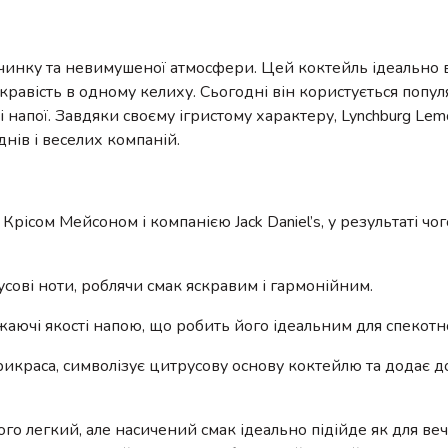
у
очинку та невимушеної атмосфери. Цей коктейль ідеально 
скравість в одному келиху. Сьогодні він користується попул
чі напої. Завдяки своєму ігристому характеру, Lynchburg Le
нів і веселих компаній.
рісом Мейсоном і компанією Jack Daniel’s, у результаті чо
усові ноти, роблячи смак яскравим і гармонійним.
іжаючі якості напою, що робить його ідеальним для спекотно
рикраса, символізує цитрусову основу коктейлю та додає 
ого легкий, але насичений смак ідеально підійде як для вечі