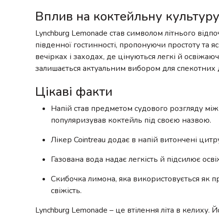
Вплив на коктейльну культур
Lynchburg Lemonade став символом літнього відп
південної гостинності, пропонуючи простоту та я
вечірках і заходах, де цінуються легкі й освіжаю
залишається актуальним вибором для спекотних д
Цікаві факти
Напій став предметом судового розгляду між К
популяризував коктейль під своєю назвою.
Лікер Cointreau додає в напій витончені цитр
Газована вода надає легкість й підсилює осв
Скибочка лимона, яка використовується як п
свіжість.
Lynchburg Lemonade – це втілення літа в келиху. Й