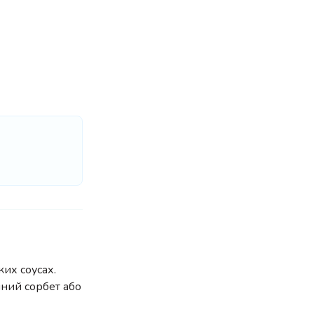
их соусах.
нний сорбет або