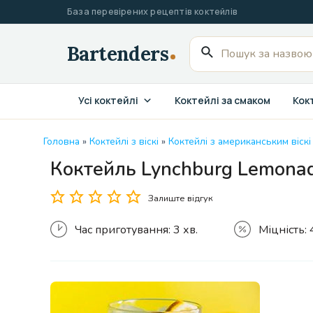
Перейти
База перевірених рецептів коктейлів
до
вмісту
Пошук
для:
Усі коктейлі
Коктейлі за смаком
Кокт
Головна
»
Коктейлі з віскі
»
Коктейлі з американським віскі
Коктейль Lynchburg Lemonad
Залиште відгук
Час приготування:
3 хв.
Міцність: