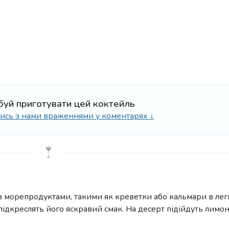
буй приготувати цей коктейль
ілись з нами враженнями у коментарях ↓
 морепродуктами, такими як креветки або кальмари в легк
 підкреслять його яскравий смак. На десерт підійдуть лимо