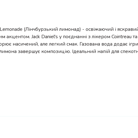
 Lemonade (Лінчбурзький лимонад) - освіжаючий і яскравий
м акцентом. Jack Daniel's у поєднанні з лікером Cointreau 
орює насичений, але легкий смак. Газована вода додає ігрис
лимона завершує композицію. Ідеальний напій для спекот