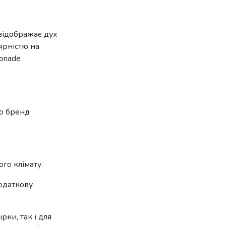
відображає дух
ярністю на
monade
го бренд
го клімату.
додаткову
рки, так і для