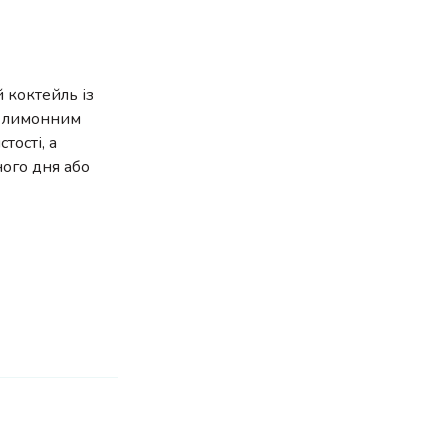
 коктейль із
та лимонним
тості, а
ного дня або