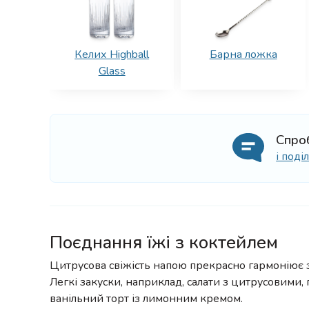
Келих Highball
Барна ложка
Glass
Спро
і под
Поєднання їжі з коктейлем
Цитрусова свіжість напою прекрасно гармоніює з
Легкі закуски, наприклад, салати з цитрусовими,
ванільний торт із лимонним кремом.