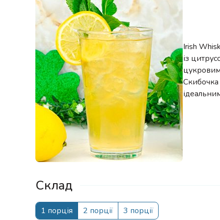
Irish Whi
із цитрус
цукровим 
Скибочка 
ідеальним
Склад
1 порція
2 порції
3 порції