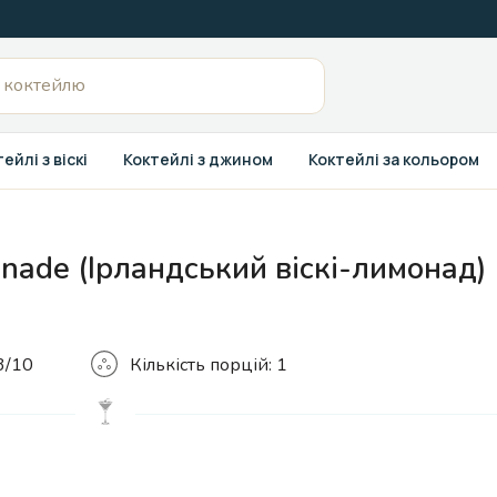
ейлі з віскі
Коктейлі з джином
Коктейлі за кольором
nade (Ірландський віскі-лимонад)
Кількість
3/10
Кількість порцій:
1