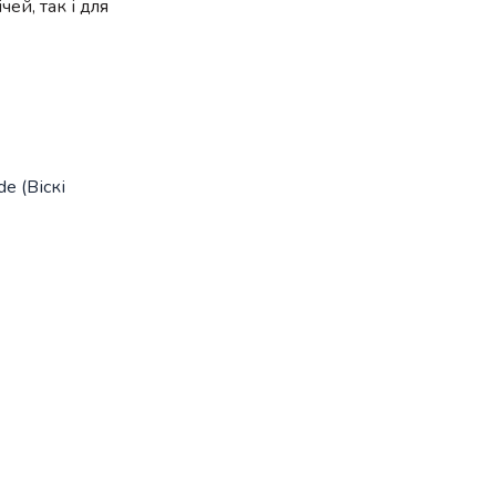
ей, так і для
e (Віскі