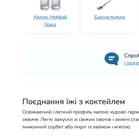
Келих Highball
Барна ложка
Glass
Спро
і под
Поєднання їжі з коктейлем
Освіжаючий і легкий профіль напою чудово гар
севиче. Легкі закуски зі свіжих овочів і зелені
лимонний сорбет або пиріг із лаймом і м’ятою.