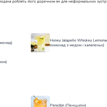
подача роблять його доречним як для неформальних зустріч
Honey Jalapeño Whiskey Lemonad
имонад)
лимонад з медом і халапеньо)
ном)
Penicillin (Пеніцилін)