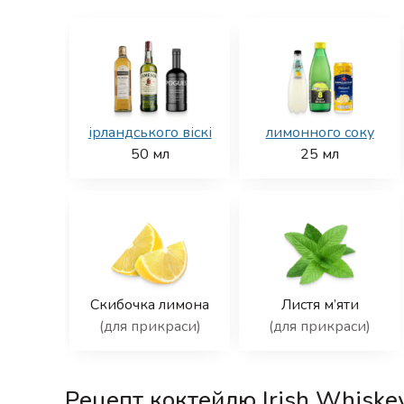
ірландського віскі
лимонного соку
50
мл
25
мл
Скибочка лимона
Листя м’яти
(для прикраси)
(для прикраси)
Рецепт коктейлю Irish Whiske