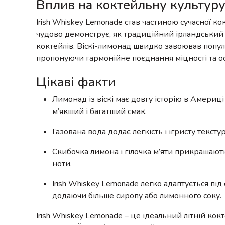
Вплив на коктейльну культур
Irish Whiskey Lemonade став частиною сучасної ко
чудово демонструє, як традиційний ірландський
коктейлів. Віскі-лимонад швидко завоював популя
пропонуючи гармонійне поєднання міцності та о
Цікаві факти
Лимонад із віскі має довгу історію в Америц
м’якший і багатший смак.
Газована вода додає легкість і ігристу текст
Скибочка лимона і гілочка м’яти прикрашают
ноти.
Irish Whiskey Lemonade легко адаптується під
додаючи більше сиропу або лимонного соку.
Irish Whiskey Lemonade – це ідеальний літній кокт