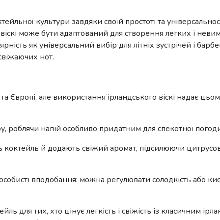
у
ктейльної культури завдяки своїй простоті та універсальнос
 віскі може бути адаптований для створення легких і нев
рність як універсальний вибір для літніх зустрічей і барбе
свіжаючих нот.
і та Європі, але використання ірландського віскі надає цьо
уру, роблячи напій особливо придатним для спекотної погоди
ь коктейль й додають свіжий аромат, підсилюючи цитрусові
 особисті вподобання: можна регулювати солодкість або кис
ейль для тих, хто цінує легкість і свіжість із класичним ір