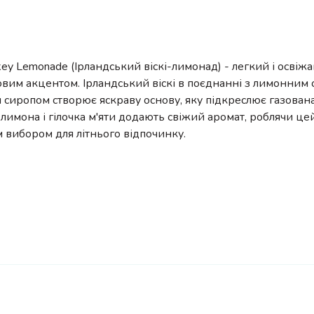
skey Lemonade (Ірландський віскі-лимонад) - легкий і осві
овим акцентом. Ірландський віскі в поєднанні з лимонним 
сиропом створює яскраву основу, яку підкреслює газована
лимона і гілочка м'яти додають свіжий аромат, роблячи це
 вибором для літнього відпочинку.