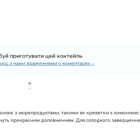
буй приготувати цей коктейль
ілись з нами враженнями у коментарях ↓
моніює з морепродуктами, такими як креветки з лимонною
 стануть прекрасним доповненням. Для солодкого завершенн