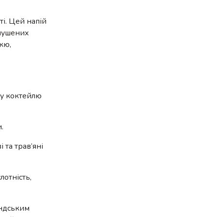
ті. Цей напій
имушених
кю,
му коктейлю
.
 та трав’яні
лотність,
ландським