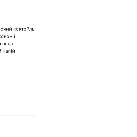
жаючий коктейль
соком і
 вода.
й напій