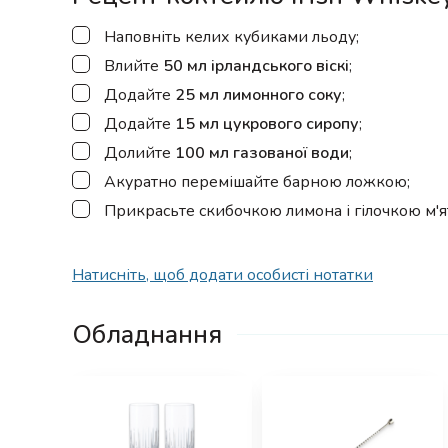
▢
Наповніть келих кубиками льоду;
▢
Влийте
50 мл ірландського віскі
;
▢
Додайте
25 мл лимонного соку
;
▢
Додайте
15 мл цукрового сиропу
;
▢
Долийте
100 мл газованої води
;
▢
Акуратно перемішайте барною ложкою;
▢
Прикрасьте скибочкою лимона і гілочкою м'я
Натисніть, щоб додати особисті нотатки
Обладнання