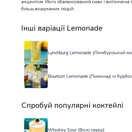
акцентом. Його збалансований смак і витончена 
більш вишуканих подій.
Інші варіації Lemonade
Lynchburg Lemonade (Лінчбурзький л
Bourbon Lemonade (Лимонад із бурбо
Спробуй популярні коктейлі
Whiskey Sour (Віскі сауер)