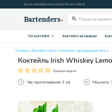
Перейти
База перевірених рецептів коктейлів
до
вмісту
Пошук
для:
Усі коктейлі
Коктейлі за смаком
Кокт
Головна
»
Коктейлі з віскі
»
Коктейлі з ірландським віскі
»
Коктейль Irish Whiskey Lemo
Залиште відгук
Час приготування:
3 хв.
Міцність: