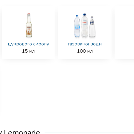
цукрового сиропу
газованої води
15
мл
100
мл
y Lemonade