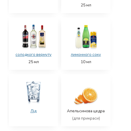
25
мл
солодкого вермуту
лимонного соку
25
мл
10
мл
Лід
Апельсинова цедра
(для прикраси)