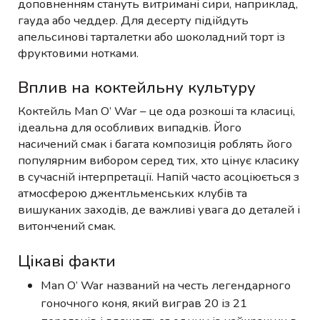
доповненням стануть витримані сири, наприклад,
гауда або чеддер. Для десерту підійдуть
апельсинові тарталетки або шоколадний торт із
фруктовими нотками.
Вплив на коктейльну культуру
Коктейль Man O’ War – це ода розкоші та класиці,
ідеальна для особливих випадків. Його
насичений смак і багата композиція роблять його
популярним вибором серед тих, хто цінує класику
в сучасній інтерпретації. Напій часто асоціюється з
атмосферою джентльменських клубів та
вишуканих заходів, де важливі увага до деталей і
витончений смак.
Цікаві факти
Man O’ War названий на честь легендарного
гоночного коня, який виграв 20 із 21