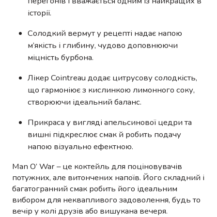
перегонів і вважається одним із найкращих в
історії.
Солодкий вермут у рецепті надає напою
м’якість і глибину, чудово доповнюючи
міцність бурбона.
Лікер Cointreau додає цитрусову солодкість,
що гармоніює з кислинкою лимонного соку,
створюючи ідеальний баланс.
Прикраса у вигляді апельсинової цедри та
вишні підкреслює смак й робить подачу
напою візуально ефектною.
Man O’ War – це коктейль для поціновувачів
потужних, але витончених напоїв. Його складний і
багатогранний смак робить його ідеальним
вибором для неквапливого задоволення, будь то
вечір у колі друзів або вишукана вечеря.