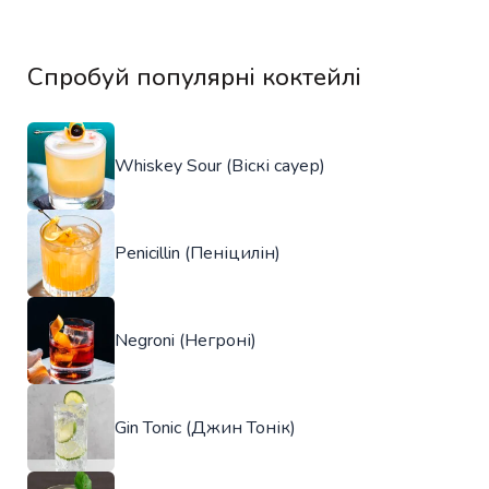
Спробуй популярні коктейлі
Whiskey Sour (Віскі сауер)
Penicillin (Пеніцилін)
Negroni (Негроні)
Gin Tonic (Джин Тонік)