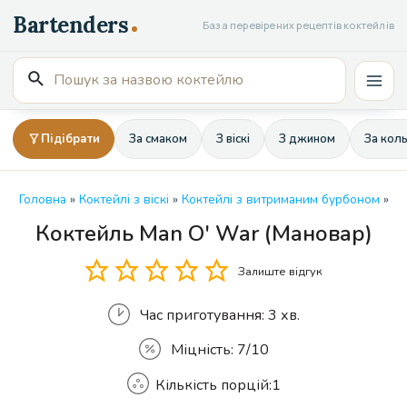
Перейти
База перевірених рецептів коктейлів
до
вмісту
Пошук
Mai
для:
Men
Підібрати
За смаком
З віскі
З джином
За кол
Головна
»
Коктейлі з віскі
»
Коктейлі з витриманим бурбоном
»
Коктейль Man O' War (Мановар)
Кількість
Залиште відгук
Час приготування:
3 хв.
Міцність:
7/10
Кількість порцій:
1