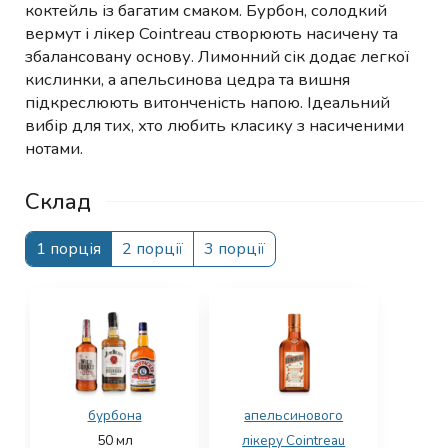
коктейль із багатим смаком. Бурбон, солодкий
вермут і лікер Cointreau створюють насичену та
збалансовану основу. Лимонний сік додає легкої
кислинки, а апельсинова цедра та вишня
підкреслюють витонченість напою. Ідеальний
вибір для тих, хто любить класику з насиченими
нотами.
Склад
1 порція
2 порції
3 порції
бурбона
апельсинового
50
мл
лікеру Cointreau