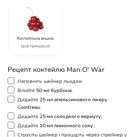
Коктейльна вишня
(для прикраси)
Рецепт коктейлю Man O' War
▢
Наповніть шейкер льодом;
▢
Влийте
50 мл бурбона
;
▢
Додайте
25 мл апельсинового лікеру
Cointreau
;
▢
Додайте
25 мл солодкого вермуту
;
▢
Додайте
10 мл лимонного соку
;
▢
Струсіть шейкер і процідіть через стрейнер у