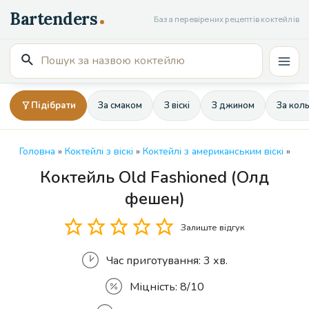
Перейти
База перевірених рецептів коктейлів
до
вмісту
Пошук
Mai
для:
Men
Підібрати
За смаком
З віскі
З джином
За кол
Головна
»
Коктейлі з віскі
»
Коктейлі з американським віскі
»
Коктейль Old Fashioned (Олд
Кількість
фешен)
Залиште відгук
Час приготування:
3 хв.
Міцність:
8/10