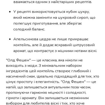
вважається одним з найстаріших рецептів.
У рецепті використовується кубик цукру,
який можна замінити на цукровий сироп, що
полегшує приготування, але зберігає
солодкий баланс.
Апельсинова цедра не лише прикрашає
коктейль, але й додає яскравий цитрусовий
аромат, що контрастує з міцними нотами віскі.
"Олд Фешен" — це класика, яка ніколи не
виходить з моди. З мінімальним набором
інгредієнтів цей коктейль створює глибокий і
насичений смак, ідеально підходящий для тих, хто
цінує простоту і елегантність. "Олд Фешен" — це
напій, що залишається актуальним поза часом,
пропонуючи гармонію міцності і солодкості,
гіркоти і аромату. Він залишається незмінним
вибором для любителів віскі і тих, хто хоче