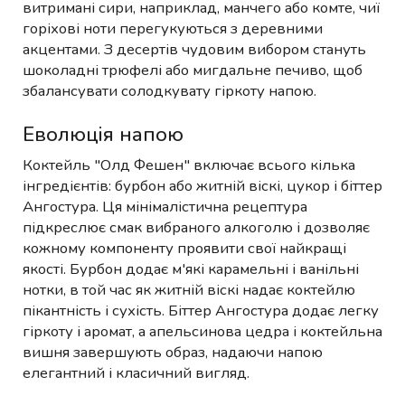
витримані сири, наприклад, манчего або комте, чиї
горіхові ноти перегукуються з деревними
акцентами. З десертів чудовим вибором стануть
шоколадні трюфелі або мигдальне печиво, щоб
збалансувати солодкувату гіркоту напою.
Еволюція напою
Коктейль "Олд Фешен" включає всього кілька
інгредієнтів: бурбон або житній віскі, цукор і біттер
Ангостура. Ця мінімалістична рецептура
підкреслює смак вибраного алкоголю і дозволяє
кожному компоненту проявити свої найкращі
якості. Бурбон додає м'які карамельні і ванільні
нотки, в той час як житній віскі надає коктейлю
пікантність і сухість. Біттер Ангостура додає легку
гіркоту і аромат, а апельсинова цедра і коктейльна
вишня завершують образ, надаючи напою
елегантний і класичний вигляд.