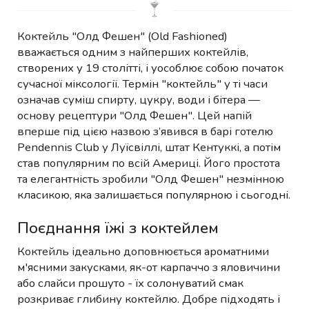
Коктейль "Олд Фешен" (Old Fashioned)
вважається одним з найперших коктейлів,
створених у 19 столітті, і уособлює собою початок
сучасної міксології. Термін "коктейль" у ті часи
означав суміш спирту, цукру, води і бітера —
основу рецептури "Олд Фешен". Цей напій
вперше під цією назвою з’явився в барі готелю
Pendennis Club у Луїсвіллі, штат Кентуккі, а потім
став популярним по всій Америці. Його простота
та елегантність зробили "Олд Фешен" незмінною
класикою, яка залишається популярною і сьогодні.
Поєднання їжі з коктейлем
Коктейль ідеально доповнюється ароматними
м'ясними закусками, як-от карпаччо з яловичини
або слайси прошуто - їх солонуватий смак
розкриває глибину коктейлю. Добре підходять і