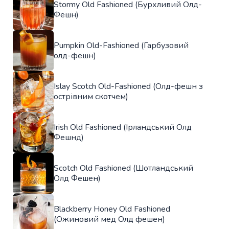
Stormy Old Fashioned (Бурхливий Олд-
Фешн)
Pumpkin Old-Fashioned (Гарбузовий
олд-фешн)
Islay Scotch Old-Fashioned (Олд-фешн з
острівним скотчем)
Irish Old Fashioned (Ірландський Олд
Фешнд)
Scotch Old Fashioned (Шотландський
Олд Фешен)
Blackberry Honey Old Fashioned
(Ожиновий мед Олд фешен)