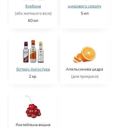
бурбона
цукрового сиропу
(або житнього віскі)
5
мл
60
мл
біттеру Ангостура
Апельсинова цедра
2
кр.
(для прикраси)
Коктейльна вишня