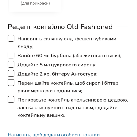
(для прикраси)
Рецепт коктейлю Old Fashioned
▢
Наповніть склянку олд-фешен кубиками
льоду;
▢
Влийте
60 мл бурбона
(або житнього віскі);
▢
Додайте
5 мл цукрового сиропу
;
▢
Додайте
2 кр. біттеру Ангостура
;
▢
Перемішайте коктейль, щоб сироп і біттер
рівномірно розподілилися;
▢
Прикрасьте коктейль апельсиновою цедрою,
злегка стиснувши її над напоєм, і додайте
коктейльну вишню.
Натисніть, щоб додати особисті нотатки