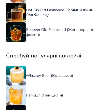
Hot Gin Old Fashioned (Горячий джин
Олд Фешенд)
Genever Old Fashioned (Женевер олд
фешен)
Спробуй популярні коктейлі
Whiskey Sour (Віскі сауер)
Penicillin (Пеніцилін)