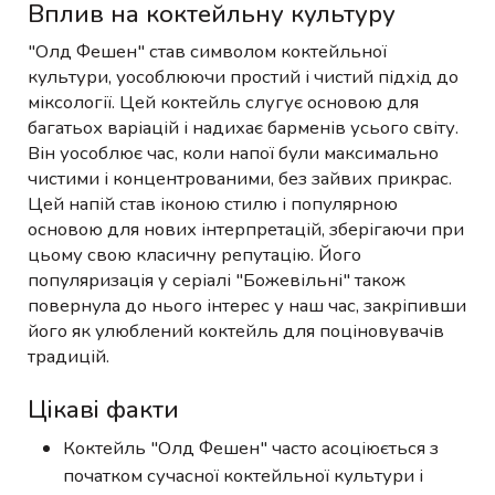
Вплив на коктейльну культуру
"Олд Фешен" став символом коктейльної
культури, уособлюючи простий і чистий підхід до
міксології. Цей коктейль слугує основою для
багатьох варіацій і надихає барменів усього світу.
Він уособлює час, коли напої були максимально
чистими і концентрованими, без зайвих прикрас.
Цей напій став іконою стилю і популярною
основою для нових інтерпретацій, зберігаючи при
цьому свою класичну репутацію. Його
популяризація у серіалі "Божевільні" також
повернула до нього інтерес у наш час, закріпивши
його як улюблений коктейль для поціновувачів
традицій.
Цікаві факти
Коктейль "Олд Фешен" часто асоціюється з
початком сучасної коктейльної культури і