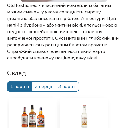
Old Fashioned - класичний коктейль із багатим,
м'яким смаком, у якому солодкість сиропу
ідеально збалансована гіркотою Ангостури. Цей
напій з бурбоном або житнім віскі, апельсиновою
цедрою і коктейльною вишнею - втілення
витонченої простоти. Оксамитовий і глибокий, він
розкривається в роті цілим букетом ароматів.
Справжній символ елегантності, який варто
спробувати кожному поціновувачу віскі.
Склад
1 порція
2 порції
3 порції