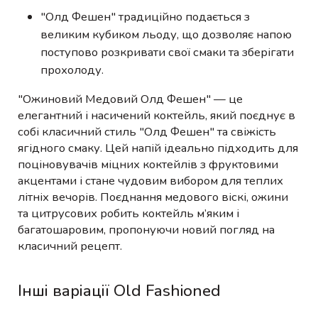
"Олд Фешен" традиційно подається з
великим кубиком льоду, що дозволяє напою
поступово розкривати свої смаки та зберігати
прохолоду.
"Ожиновий Медовий Олд Фешен" — це
елегантний і насичений коктейль, який поєднує в
собі класичний стиль "Олд Фешен" та свіжість
ягідного смаку. Цей напій ідеально підходить для
поціновувачів міцних коктейлів з фруктовими
акцентами і стане чудовим вибором для теплих
літніх вечорів. Поєднання медового віскі, ожини
та цитрусових робить коктейль м’яким і
багатошаровим, пропонуючи новий погляд на
класичний рецепт.
Інші варіації Old Fashioned