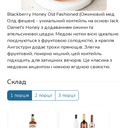
Blackberry Honey Old Fashioned (Ожиновий мед
Олд фешен) - унікальний коктейль на основі Jack
Daniel's Honey з додаванням ожини та
апельсинової цедри. Медові нотки віскі ідеально
поєднуються з фруктовою солодкістю, а крапля
Ангостури додає трохи прянощів. Злегка
фруктовий, помірно міцний, цей коктейль
підходить для затишних вечорів. Це класика з
медовим акцентом і ніжною ягідною свіжістю.
Склад
1 порція
2 порції
3 порції