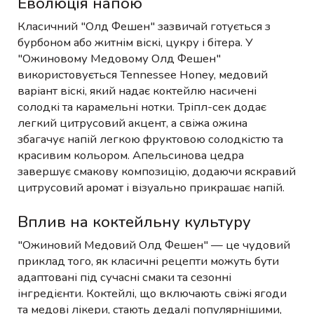
Еволюція напою
Класичний "Олд Фешен" зазвичай готується з
бурбоном або житнім віскі, цукру і бітера. У
"Ожиновому Медовому Олд Фешен"
використовується Tennessee Honey, медовий
варіант віскі, який надає коктейлю насичені
солодкі та карамельні нотки. Тріпл-сек додає
легкий цитрусовий акцент, а свіжа ожина
збагачує напій легкою фруктовою солодкістю та
красивим кольором. Апельсинова цедра
завершує смакову композицію, додаючи яскравий
цитрусовий аромат і візуально прикрашає напій.
Вплив на коктейльну культуру
"Ожиновий Медовий Олд Фешен" — це чудовий
приклад того, як класичні рецепти можуть бути
адаптовані під сучасні смаки та сезонні
інгредієнти. Коктейлі, що включають свіжі ягоди
та медові лікери, стають дедалі популярнішими,