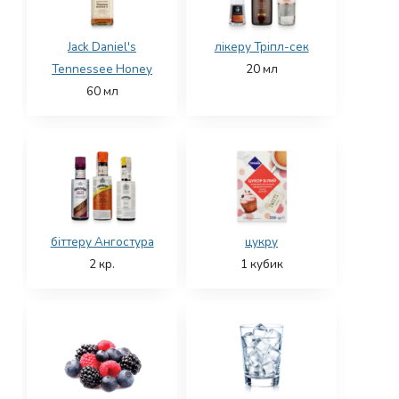
Jack Daniel's
лікеру Тріпл-сек
Tennessee Honey
20
мл
60
мл
біттеру Ангостура
цукру
2
кр.
1
кубик