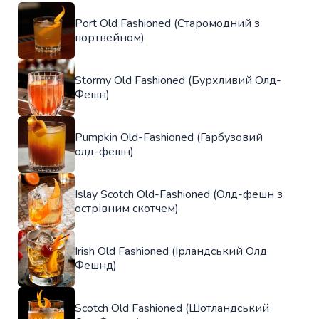
Port Old Fashioned (Старомодний з
портвейном)
Stormy Old Fashioned (Бурхливий Олд-
Фешн)
Pumpkin Old-Fashioned (Гарбузовий
олд-фешн)
Islay Scotch Old-Fashioned (Олд-фешн з
острівним скотчем)
Irish Old Fashioned (Ірландський Олд
Фешнд)
Scotch Old Fashioned (Шотландський