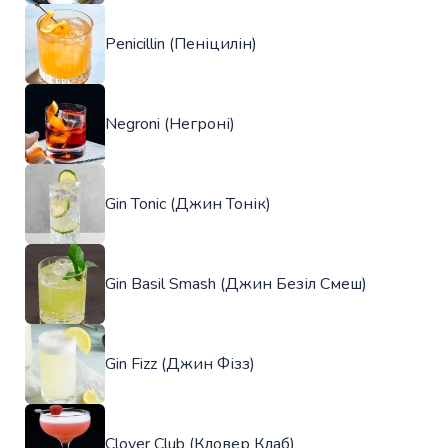
Penicillin (Пеніцилін)
Negroni (Негроні)
Gin Tonic (Джин Тонік)
Gin Basil Smash (Джин Безіл Смеш)
Gin Fizz (Джин Фізз)
Clover Club (Кловер Клаб)