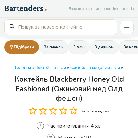
Перейти
База перевірених рецептів коктейлів
до
вмісту
Пошук
Mai
для:
Men
Підібрати
За смаком
З віскі
З джином
За кол
Головна
»
Коктейлі з віскі
»
Коктейлі з медовим віскі
»
Коктейль Blackberry Honey Old
Кількість
Fashioned (Ожиновий мед Олд
фешен)
Залиште відгук
Час приготування:
4 хв.
Міцність:
5/10