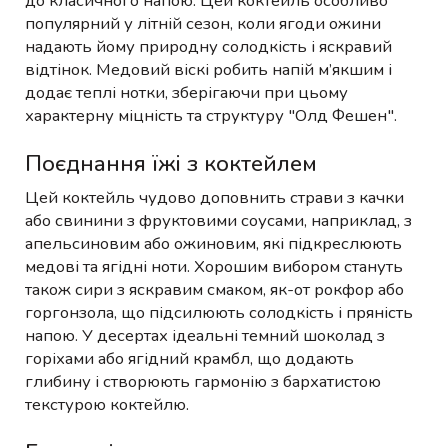
до класичного напою. Цей коктейль особливо
популярний у літній сезон, коли ягоди ожини
надають йому природну солодкість і яскравий
відтінок. Медовий віскі робить напій м’якшим і
додає теплі нотки, зберігаючи при цьому
характерну міцність та структуру "Олд Фешен".
Поєднання їжі з коктейлем
Цей коктейль чудово доповнить страви з качки
або свинини з фруктовими соусами, наприклад, з
апельсиновим або ожиновим, які підкреслюють
медові та ягідні ноти. Хорошим вибором стануть
також сири з яскравим смаком, як-от рокфор або
горгонзола, що підсилюють солодкість і пряність
напою. У десертах ідеальні темний шоколад з
горіхами або ягідний крамбл, що додають
глибину і створюють гармонію з бархатистою
текстурою коктейлю.