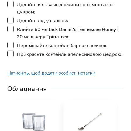
▢
Додайте кілька ягід ожини і розімніть їх із
цукром;
▢
Додайте лід у склянку;
▢
Влийте
60 мл Jack Daniel's Tennessee Honey
і
20 мл лікеру Тріпл-сек
;
▢
Перемішайте коктейль барною ложкою;
▢
Прикрасьте коктейль апельсиновою цедрою.
Натисніть, щоб додати особисті нотатки
Обладнання