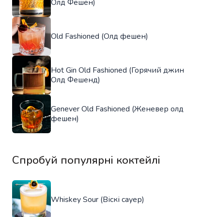
Олд Фешен)
Old Fashioned (Олд фешен)
Hot Gin Old Fashioned (Горячий джин
Олд Фешенд)
Genever Old Fashioned (Женевер олд
фешен)
Спробуй популярні коктейлі
Whiskey Sour (Віскі сауер)