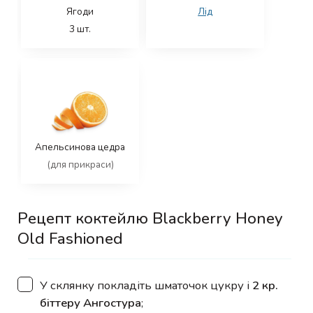
Ягоди
Лід
3
шт.
Апельсинова цедра
(для прикраси)
Рецепт коктейлю Blackberry Honey
Old Fashioned
▢
У склянку покладіть шматочок цукру і
2 кр.
біттеру Ангостура
;