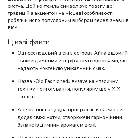
скотча. Цей коктейль символізує повагу до
традицій з акцентом на місцеві особливості,
роблячи його популярним вибором серед знавців
віскі.
Цікаві факти
Односолодовий віскі з острова Айла відомий
своїми димними й торф’яними відтінками, які
надають коктейлю унікальний смак.
Назва «Old Fashioned» вказує на класичну
техніку приготування, популярну ще у XIX
столітті.
Апельсинова цедра прикрашає коктейль й
додає свіжі нотки, створюючи гармонійний
баланс із димним ароматом віскі.
Цей коктейль ідеально підходить для