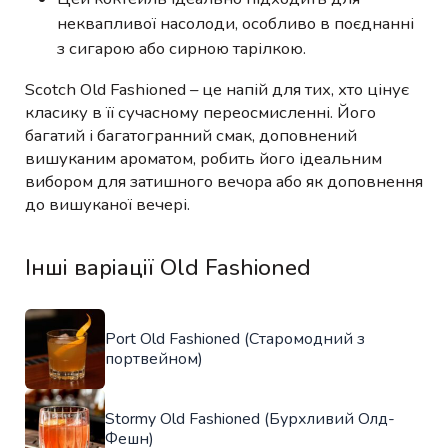
неквапливої насолоди, особливо в поєднанні
з сигарою або сирною тарілкою.
Scotch Old Fashioned – це напій для тих, хто цінує
класику в її сучасному переосмисленні. Його
багатий і багатогранний смак, доповнений
вишуканим ароматом, робить його ідеальним
вибором для затишного вечора або як доповнення
до вишуканої вечері.
Інші варіації Old Fashioned
Port Old Fashioned (Старомодний з
портвейном)
Stormy Old Fashioned (Бурхливий Олд-
Фешн)