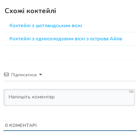
Схожі коктейлі
Коктейлі з шотландським віскі
Коктейлі з односолодовим віскі з острова Айла
Підписатися
700
0
КОМЕНТАРІ