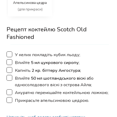
Апельсинова цедра
(для прикраси)
Рецепт коктейлю Scotch Old
Fashioned
▢
У келих покладіть кубик льоду;
▢
Влийте
5 мл цукрового сиропу
;
▢
Капніть
2 кр. біттеру Ангостура
;
▢
Влийте
50 мл шотландського віскі
або
односолодового віскі з острова Айла;
▢
Акуратно перемішайте коктейльною ложкою;
▢
Прикрасьте апельсиновою цедрою.