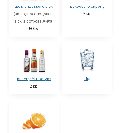
шотландського віскі
цукрового сиропу
(або односолодового
5
мл
віскі з острова Айла)
50
мл
біттеру Ангостура
Лід
2
кр.