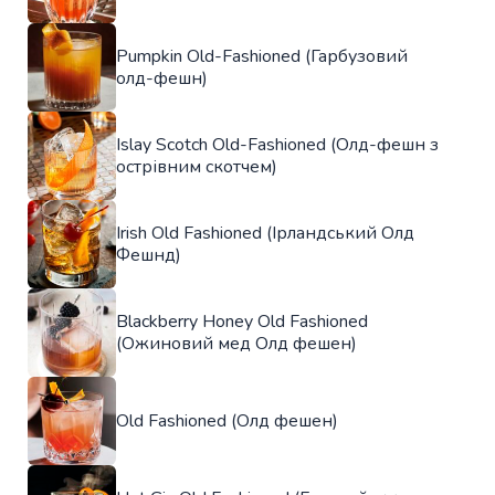
Pumpkin Old-Fashioned (Гарбузовий
олд-фешн)
Islay Scotch Old-Fashioned (Олд-фешн з
острівним скотчем)
Irish Old Fashioned (Ірландський Олд
Фешнд)
Blackberry Honey Old Fashioned
(Ожиновий мед Олд фешен)
Old Fashioned (Олд фешен)