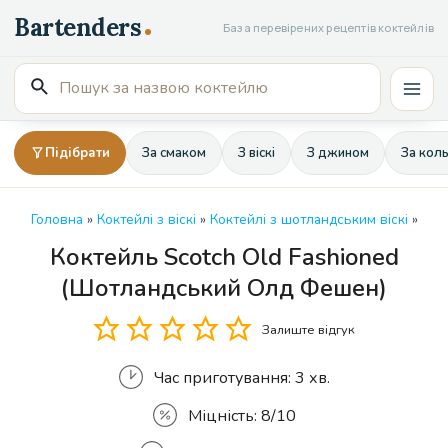
Перейти
База перевірених рецептів коктейлів
до
вмісту
Пошук
Mai
для:
Men
Підібрати
За смаком
З віскі
З джином
За кол
Головна
»
Коктейлі з віскі
»
Коктейлі з шотландським віскі
»
Коктейль Scotch Old Fashioned
Кількість
(Шотландський Олд Фешен)
Залиште відгук
Час приготування:
3 хв.
Міцність:
8/10