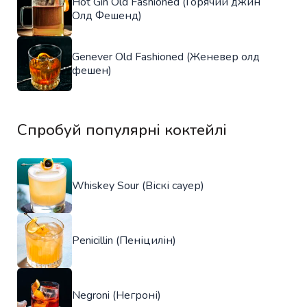
Hot Gin Old Fashioned (Горячий джин
Олд Фешенд)
Genever Old Fashioned (Женевер олд
фешен)
Спробуй популярні коктейлі
Whiskey Sour (Віскі сауер)
Penicillin (Пеніцилін)
Negroni (Негроні)