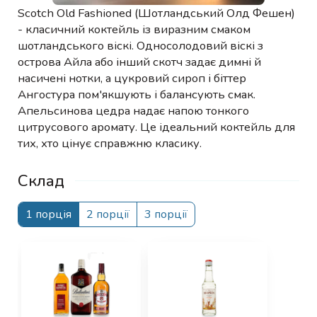
Scotch Old Fashioned (Шотландський Олд Фешен)
- класичний коктейль із виразним смаком
шотландського віскі. Односолодовий віскі з
острова Айла або інший скотч задає димні й
насичені нотки, а цукровий сироп і біттер
Ангостура пом'якшують і балансують смак.
Апельсинова цедра надає напою тонкого
цитрусового аромату. Це ідеальний коктейль для
тих, хто цінує справжню класику.
Склад
1 порція
2 порції
3 порції