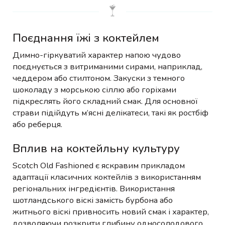
Поєднання їжі з коктейлем
Димно-гіркуватий характер напою чудово
поєднується з витриманими сирами, наприклад,
чеддером або стилтоном. Закуски з темного
шоколаду з морською сіллю або горіхами
підкреслять його складний смак. Для основної
страви підійдуть м’ясні делікатеси, такі як ростбіф
або реберця.
Вплив на коктейльну культуру
Scotch Old Fashioned є яскравим прикладом
адаптації класичних коктейлів з використанням
регіональних інгредієнтів. Використання
шотландського віскі замість бурбона або
житнього віскі привносить новий смак і характер,
дозволяючи розкрити глибину односолодового