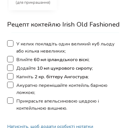
(для прикрашання)
Рецепт коктейлю Irish Old Fashioned
▢
У келих покладіть один великий куб льоду
або кілька невеликих;
▢
Влийте
60 мл ірландського віскі
;
▢
Додайте
10 мл цукрового сиропу
;
▢
Капніть
2 кр. біттеру Ангостура
;
▢
Акуратно перемішайте коктейль барною
ложкою;
▢
Прикрасьте апельсиновою цедрою і
коктейльною вишнею.
Натисніть, щоб додати особисті нотатки