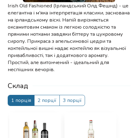
Irish Old Fashioned (Ірландський Олд Фешнд) - це
елегантна і м'яка інтерпретація класики, заснована
на ірландському віскі. Напій вирізняється
оксамитовим смаком із легкою солодкістю та
пряними нотками завдяки біттеру та цукровому
сиропу. Прикраса з апельсинової цедри та
коктейльної вишні надає коктейлю як візуальної
привабливості, так і додаткового аромату.
Простий, але витончений - ідеальний для
неспішних вечорів.
Склад
1 порція
2 порції
3 порції