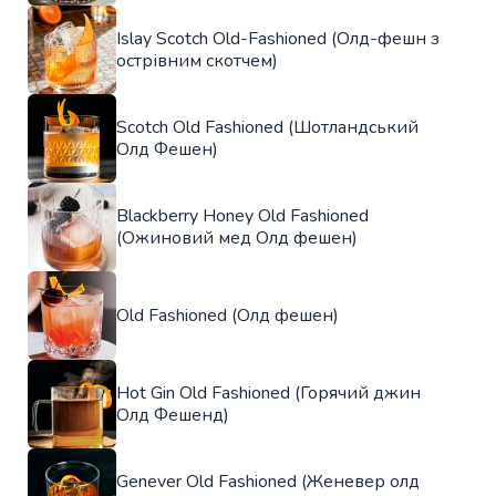
Islay Scotch Old-Fashioned (Олд-фешн з
острівним скотчем)
Scotch Old Fashioned (Шотландський
Олд Фешен)
Blackberry Honey Old Fashioned
(Ожиновий мед Олд фешен)
Old Fashioned (Олд фешен)
Hot Gin Old Fashioned (Горячий джин
Олд Фешенд)
Genever Old Fashioned (Женевер олд