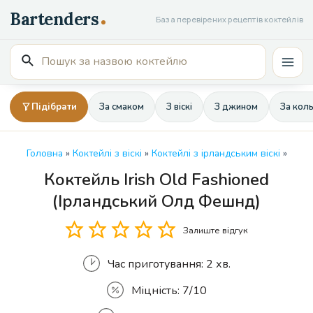
Перейти
База перевірених рецептів коктейлів
до
вмісту
Пошук
Mai
для:
Men
Підібрати
За смаком
З віскі
З джином
За кол
Головна
»
Коктейлі з віскі
»
Коктейлі з ірландським віскі
»
Коктейль Irish Old Fashioned
Кількість
(Ірландський Олд Фешнд)
Залиште відгук
Час приготування:
2 хв.
Міцність:
7/10