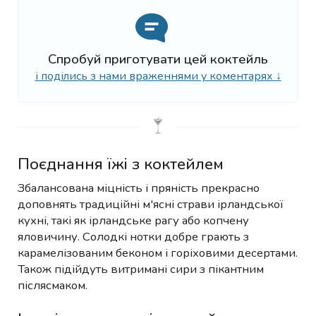
Спробуй приготувати цей коктейль
і поділись з нами враженнями у коментарях ↓
Поєднання їжі з коктейлем
Збалансована міцність і пряність прекрасно
доповнять традиційні м'ясні страви ірландської
кухні, такі як ірландське рагу або копчену
яловичину. Солодкі нотки добре грають з
карамелізованим беконом і горіховими десертами.
Також підійдуть витримані сири з пікантним
післясмаком.