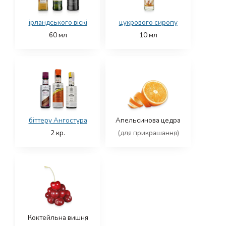
ірландського віскі
цукрового сиропу
60
мл
10
мл
біттеру Ангостура
Апельсинова цедра
2
кр.
(для прикрашання)
Коктейльна вишня