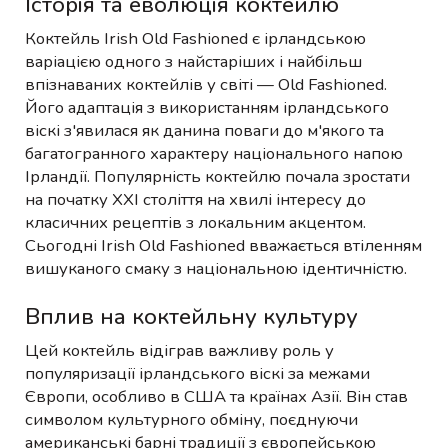
Історія та еволюція коктейлю
Коктейль Irish Old Fashioned є ірландською
варіацією одного з найстаріших і найбільш
впізнаваних коктейлів у світі — Old Fashioned.
Його адаптація з використанням ірландського
віскі з'явилася як данина поваги до м'якого та
багатогранного характеру національного напою
Ірландії. Популярність коктейлю почала зростати
на початку XXI століття на хвилі інтересу до
класичних рецептів з локальним акцентом.
Сьогодні Irish Old Fashioned вважається втіленням
вишуканого смаку з національною ідентичністю.
Вплив на коктейльну культуру
Цей коктейль відіграв важливу роль у
популяризації ірландського віскі за межами
Європи, особливо в США та країнах Азії. Він став
символом культурного обміну, поєднуючи
американські барні традиції з європейською