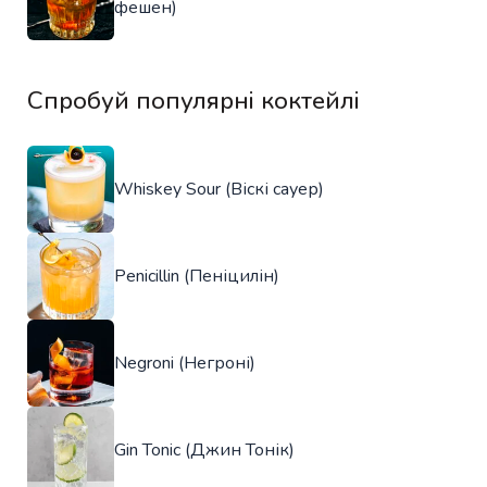
фешен)
Спробуй популярні коктейлі
Whiskey Sour (Віскі сауер)
Penicillin (Пеніцилін)
Negroni (Негроні)
Gin Tonic (Джин Тонік)