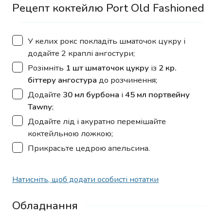
Рецепт коктейлю Port Old Fashioned
▢
У келих рокс покладіть шматочок цукру і
додайте 2 краплі ангостури;
▢
Розімніть
1 шт шматочок цукру
із
2 кр.
біттеру ангостура
до розчинення;
▢
Додайте
30 мл бурбона
і
45 мл портвейну
Tawny
;
▢
Додайте лід і акуратно перемішайте
коктейльною ложкою;
▢
Прикрасьте цедрою апельсина.
Натисніть, щоб додати особисті нотатки
Обладнання