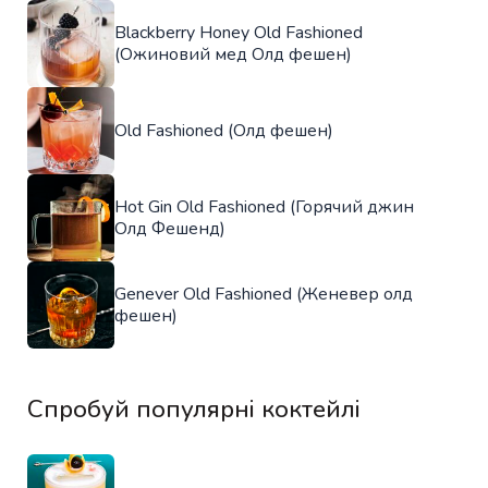
Blackberry Honey Old Fashioned
(Ожиновий мед Олд фешен)
Old Fashioned (Олд фешен)
Hot Gin Old Fashioned (Горячий джин
Олд Фешенд)
Genever Old Fashioned (Женевер олд
фешен)
Спробуй популярні коктейлі