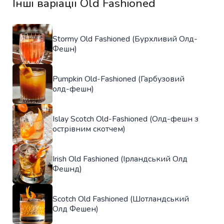
Інші варіації Old Fashioned
Stormy Old Fashioned (Бурхливий Олд-
Фешн)
Pumpkin Old-Fashioned (Гарбузовий
олд-фешн)
Islay Scotch Old-Fashioned (Олд-фешн з
острівним скотчем)
Irish Old Fashioned (Ірландський Олд
Фешнд)
Scotch Old Fashioned (Шотландський
Олд Фешен)