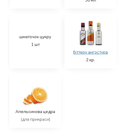
30
мл
шматочок цукру
1
шт
біттеру ангостура
2
кр.
Апельсинова цедра
(для прикраси)