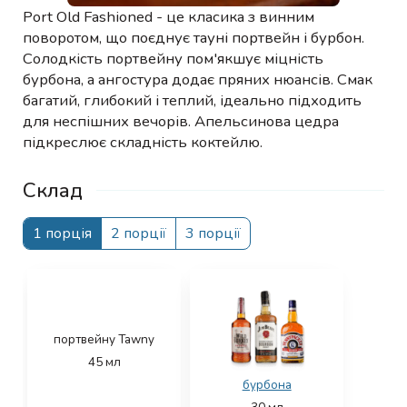
Port Old Fashioned - це класика з винним
поворотом, що поєднує тауні портвейн і бурбон.
Солодкість портвейну пом'якшує міцність
бурбона, а ангостура додає пряних нюансів. Смак
багатий, глибокий і теплий, ідеально підходить
для неспішних вечорів. Апельсинова цедра
підкреслює складність коктейлю.
Склад
1 порція
2 порції
3 порції
портвейну Tawny
45
мл
бурбона