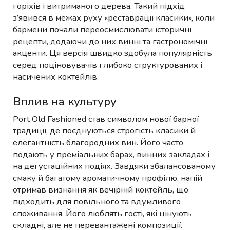
горіхів і витриманого дерева. Такий підхід
з’явився в межах руху «реставрації класики», коли
бармени почали переосмислювати історичні
рецепти, додаючи до них винні та гастрономічні
акценти. Ця версія швидко здобула популярність
серед поціновувачів глибоко структурованих і
насичених коктейлів.
Вплив на культуру
Port Old Fashioned став символом нової барної
традиції, де поєднуються строгість класики й
елегантність благородних вин. Його часто
подають у преміальних барах, винних закладах і
на дегустаційних подіях. Завдяки збалансованому
смаку й багатому ароматичному профілю, напій
отримав визнання як вечірній коктейль, що
підходить для повільного та вдумливого
споживання. Його люблять гості, які цінують
складні, але не перевантажені композиції.