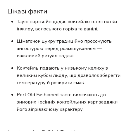
Цікаві факти
Тауні портвейн додає коктейлю теплі нотки
інжиру, волоського горіха та ванілі.
Шматочок цукру традиційно просочують
ангостурою перед розмішуванням —
важливий ритуал подачі.
Коктейль подають у низькому келиху з
великим кубом льоду, що дозволяє зберегти
температуру й розкрити смак.
Port Old Fashioned часто включають до
зимових і осінніх коктейльних карт завдяки
його зігріваючому характеру.