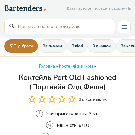
Перейти
База перевірених рецептів коктейлів
до
вмісту
Пошук
Mai
для:
Men
Підібрати
За смаком
З віскі
З джином
За кол
Головна
»
Коктейлі з вином
»
Коктейль Port Old Fashioned
Кількість
(Портвейн Олд Фешн)
Залиште відгук
Час приготування:
3 хв.
Міцність:
6/10