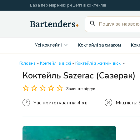
Перейти
База перевірених рецептів коктейлів
до
вмісту
Пошук
для:
Усі коктейлі
Коктейлі за смаком
Кокт
Головна
»
Коктейлі з віскі
»
Коктейлі з житнім віскі
»
Коктейль Sazerac (Сазерак)
Залиште відгук
Час приготування:
4 хв.
Міцність: