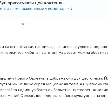
буй приготувати цей коктейль
ілись з нами враженнями у коментарях ↓
ами на основі качки, наприклад, качиною грудкою з медов
ні горіхи або хлібці з паштетом. На десерт можна обрати з
у
падщини Нового Орлеана, відображаючи дух цього міста. Й
улярним не лише серед місцевих жителів, а й у всьому світ
ксології та надихнув багатьох барменів на створення нових
іста Новий Орлеан, що підкреслює його культурне значенн