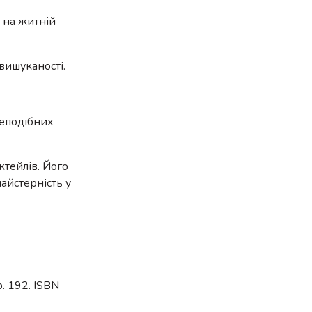
 на житній
вишуканості.
цеподібних
ктейлів. Його
майстерність у
р. 192. ISBN