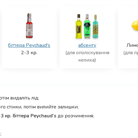
біттера Peychaud's
абсенту
Лим
2-3
кр.
(для ополіскування
(для 
келиха)
тім видаліть лід;
о стінки, потім вилийте залишки;
-3 кр. біттера Peychaud's
до розчинення;
;