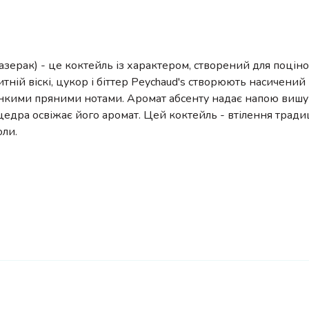
Сазерак) - це коктейль із характером, створений для поцін
итній віскі, цукор і біттер Peychaud's створюють насичений
онкими пряними нотами. Аромат абсенту надає напою вишук
едра освіжає його аромат. Цей коктейль - втілення традиц
оли.