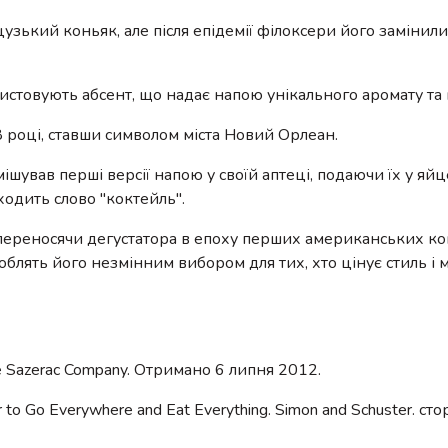
зький коньяк, але після епідемії філоксери його замінили
стовують абсент, що надає напою унікального аромату та 
 році, ставши символом міста Новий Орлеан.
мішував перші версії напою у своїй аптеці, подаючи їх у яй
оходить слово "коктейль".
 переносячи дегустатора в епоху перших американських ко
роблять його незмінним вибором для тих, хто цінує стиль і 
The Sazerac Company. Отримано 6 липня 2012.
 to Go Everywhere and Eat Everything. Simon and Schuster. сто