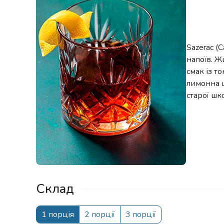
Sazerac (
напоїв. Ж
смак із т
лимонна ц
старої шк
Склад
1 порція
2 порції
3 порції