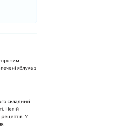
о-пряним
апечені яблука з
ого складний
і. Напій
 рецептів. У
я.