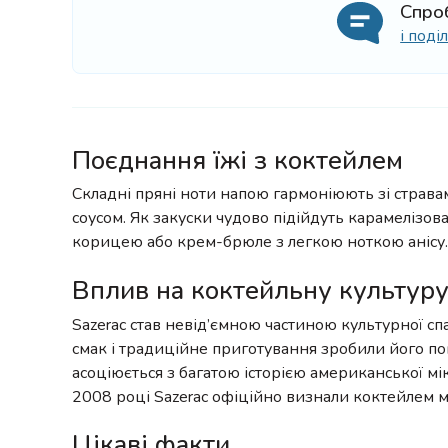
Спро
і под
Поєднання їжі з коктейлем
Складні пряні ноти напою гармоніюють зі страв
соусом. Як закуски чудово підійдуть карамелізова
корицею або крем-брюле з легкою ноткою анісу.
Вплив на коктейльну культур
Sazerac став невід’ємною частиною культурної с
смак і традиційне приготування зробили його поп
асоціюється з багатою історією американської мі
2008 році Sazerac офіційно визнали коктейлем м
Цікаві факти