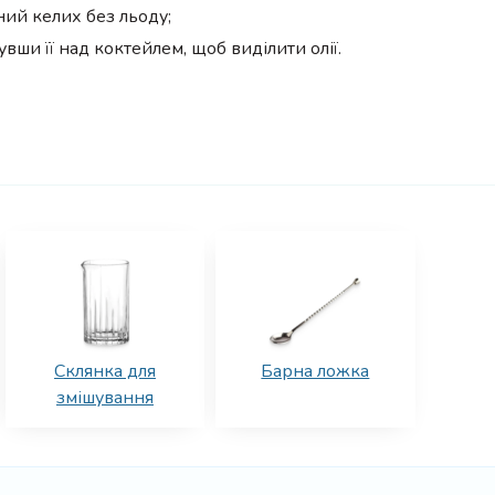
ний келих без льоду;
ши її над коктейлем, щоб виділити олії.
Склянка для
Барна ложка
змішування