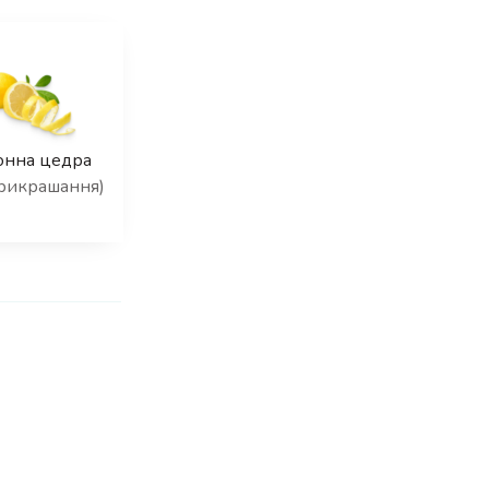
онна цедра
прикрашання)