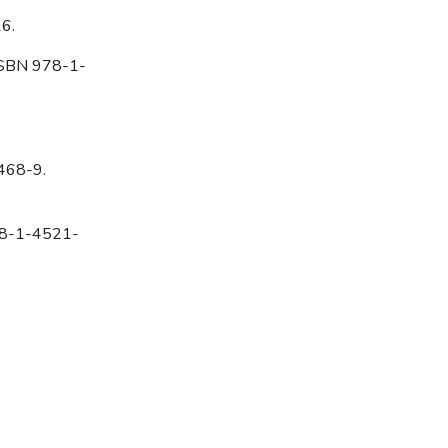
6.
. ISBN 978-1-
4468-9.
978-1-4521-