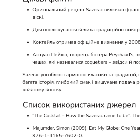
Оригінальний рецепт Sazerac включав францу
віскі.
Для ополіскування келиха традиційно викори
Коктейль отримав офіційне визнання у 2008
Антуан Пейшо, творець біттера Peychaud’s, з
чашах, які називалися coquetiers – звідси й п
Sazerac уособлює гармонію класики та традицій,
багата історія, глибокий смак і вишукана подача 
кожному ковтку.
Список використаних джерел
"The Cocktail – How the Sazerac came to be". 
Majumdar, Simon (2009). Eat My Globe: One Year
978-1-4165-7602-0.