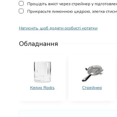
▢
Процідіть вміст через стрейнер у підготовле
▢
Прикрасьте лимонною цедрою, злегка стиснув
Натисніть, щоб додати особисті нотатки
Обладнання
Келих Rocks
Стрейнер