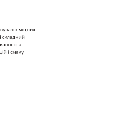
овувачів міцних
 і складний
аності, а
ій і смаку