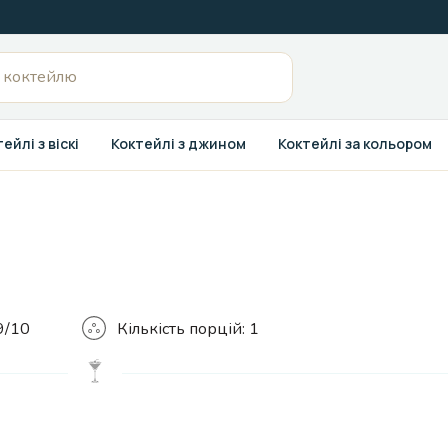
ейлі з віскі
Коктейлі з джином
Коктейлі за кольором
Кількість
9/10
Кількість порцій:
1