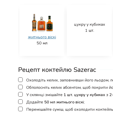
цукру у кубиках
1
шт.
житнього віскі
50
мл
Рецепт коктейлю Sazerac
▢
Охолодіть келих, заповнивши його льодом, по
▢
Обполосніть келих абсентом, щоб покрити йог
▢
У склянці змішайте
1 шт. цукру у кубиках
з
2
▢
Додайте
50 мл житнього віскі
;
▢
Перемішайте суміш, щоб охолодити коктейль