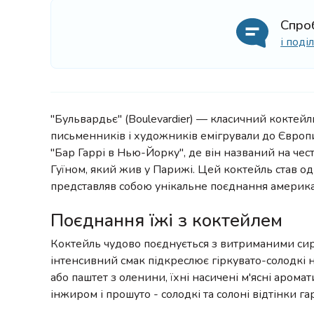
Спро
і под
"Бульвардьє" (Boulevardier) — класичний коктейл
письменників і художників емігрували до Європ
"Бар Гаррі в Нью-Йорку", де він названий на че
Гуїном, який жив у Парижі. Цей коктейль став од
представляв собою унікальне поєднання американ
Поєднання їжі з коктейлем
Коктейль чудово поєднується з витриманими сира
інтенсивний смак підкреслює гіркувато-солодкі 
або паштет з оленини, їхні насичені м'ясні аромат
інжиром і прошуто - солодкі та солоні відтінки 