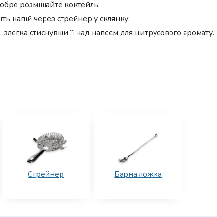
добре розмішайте коктейль;
діть напій через стрейнер у склянку;
легка стиснувши її над напоєм для цитрусового аромату.
Стрейнер
Барна ложка