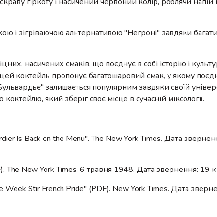
скраву гіркоту і насичений червоний колір, роблячи напій
кою і зігріваючою альтернативою "Негроні" завдяки багат
них, насичених смаків, що поєднує в собі історію і культу
 цей коктейль пропонує багатошаровий смак, у якому поєдн
 "Бульвардьє" залишається популярним завдяки своїй універс
коктейлю, який зберіг своє місце в сучасній міксології.
rdier Is Back on the Menu". The New York Times. Дата звернен
F). The New York Times. 6 травня 1948. Дата звернення: 19 к
he Week Stir French Pride" (PDF). New York Times. Дата зверн