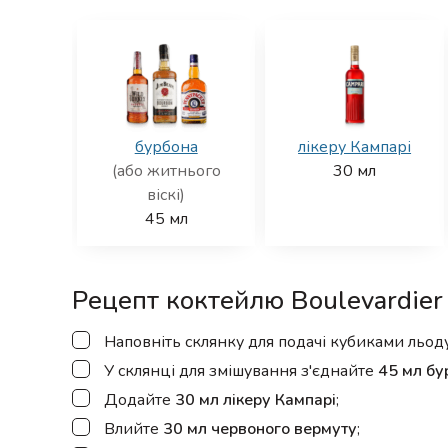
бурбона
лікеру Кампарі
(або житнього
30
мл
віскі)
45
мл
Рецепт коктейлю Boulevardier
▢
Наповніть склянку для подачі кубиками льод
▢
У склянці для змішування з'єднайте
45 мл бу
▢
Додайте
30 мл лікеру Кампарі
;
▢
Влийте
30 мл червоного вермуту
;