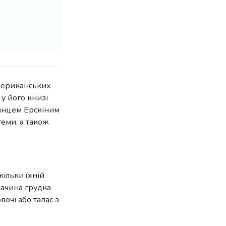
американських
у його книзі
канцем Ерскіним
геми, а також
ільки їхній
качина грудка
вочі або тапас з