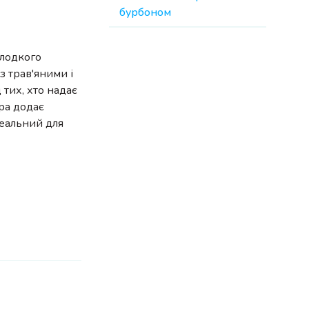
бурбоном
солодкого
з трав'яними і
тих, хто надає
ра додає
деальний для