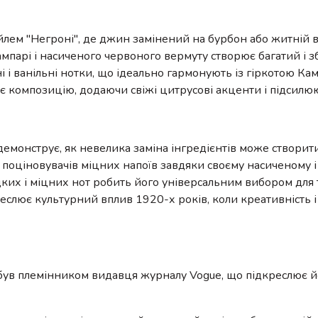
лем "Негроні", де джин замінений на бурбон або житній в
ампарі і насиченого червоного вермуту створює багатий і 
ні і ванільні нотки, що ідеально гармонують із гіркотою Кам
є композицію, додаючи свіжі цитрусові акценти і підсилю
у
 демонструє, як невелика заміна інгредієнтів може створи
поціновувачів міцних напоїв завдяки своєму насиченому 
ких і міцних нот робить його універсальним вибором для т
реслює культурний вплив 1920-х років, коли креативність 
, був племінником видавця журналу Vogue, що підкреслює йо