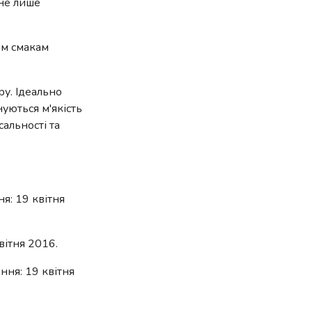
 не лише
им смакам
ру. Ідеально
уються м'якість
альності та
ня: 19 квітня
вітня 2016.
ення: 19 квітня