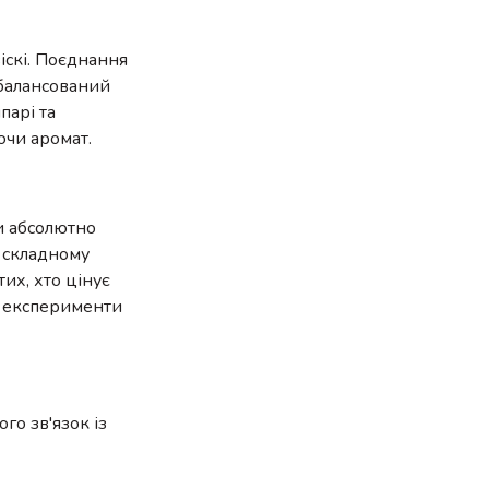
іскі. Поєднання
збалансований
парі та
ючи аромат.
ти абсолютно
і складному
их, хто цінує
і експерименти
го зв'язок із