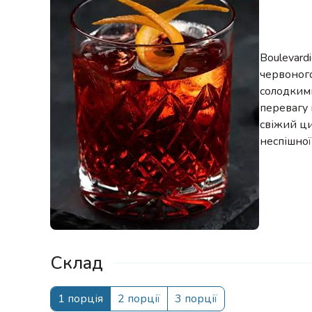
Boulevardi
червоного
солодкими
перевагу
свіжий ц
неспішної
Склад
1 порція
2 порції
3 порції