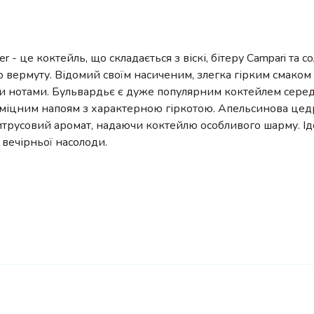
er - це коктейль, що складається з віскі, бітеру Campari та 
 вермуту. Відомий своїм насиченим, злегка гірким смаком 
 нотами. Бульвардьє є дуже популярним коктейлем серед 
 міцним напоям з характерною гіркотою. Апельсинова цед
итрусовий аромат, надаючи коктейлю особливого шарму. І
 вечірньої насолоди.