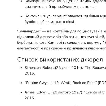
Кампари, включений у цей коктейль, додає я
смачним, але й привабливим на вигляд.
Коктейль "Бульвардьє" вважається більш м'я
бурбона або житнього віскі.
"Бульвардьє" — це коктейль для поціновувачів міц
підходящий для вечорів або затишних зустрічей,
бурбона, гіркота Кампарі та солодкість вермуту.
елегантності, є прекрасним прикладом класичного 
Список використаних джерел
Simonson, Robert (28 січня 2014). "The Bouleva
2016.
"Erskine Gwynne, 49, Wrote Book on Paris" (PD
James, Edwin L. (20 лютого 1927). "Events of t
2016.