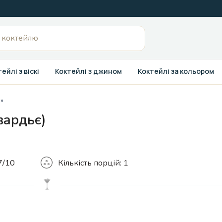
ейлі з віскі
Коктейлі з джином
Коктейлі за кольором
»
вардьє)
Кількість
7/10
Кількість порцій:
1