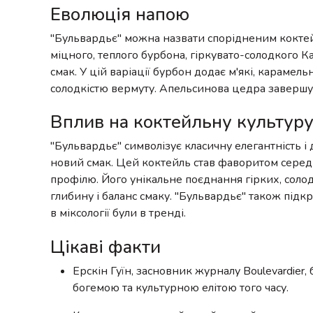
Еволюція напою
"Бульвардьє" можна назвати спорідненим коктей
міцного, теплого бурбона, гіркувато-солодкого К
смак. У цій варіації бурбон додає м'які, карамель
солодкістю вермуту. Апельсинова цедра завершу
Вплив на коктейльну культур
"Бульвардьє" символізує класичну елегантність і
новий смак. Цей коктейль став фаворитом серед 
профілю. Його унікальне поєднання гірких, солод
глибину і баланс смаку. "Бульвардьє" також підк
в міксології були в тренді.
Цікаві факти
Ерскін Гуїн, засновник журналу Boulevardier
богемою та культурною елітою того часу.