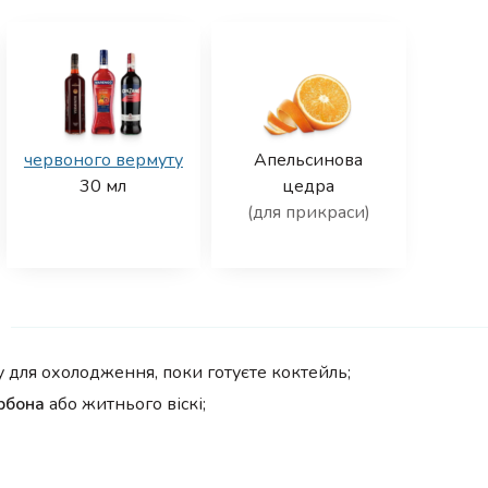
червоного вермуту
Апельсинова
30
мл
цедра
(для прикраси)
у для охолодження, поки готуєте коктейль;
рбона
або житнього віскі;