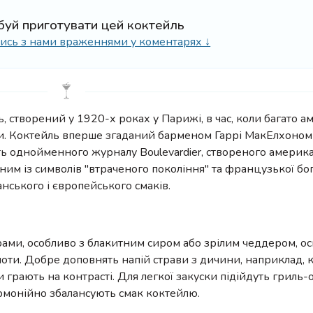
буй приготувати цей коктейль
ілись з нами враженнями у коментарях ↓
ь, створений у 1920-х роках у Парижі, в час, коли багато 
и. Коктейль вперше згаданий барменом Гаррі МакЕлхоном 
сть однойменного журналу Boulevardier, створеного амери
ним із символів "втраченого покоління" та французької бо
ського і європейського смаків.
ми, особливо з блакитним сиром або зрілим чеддером, оск
ноти. Добре доповнять напій страви з дичини, наприклад, 
и грають на контрасті. Для легкої закуски підійдуть гриль-о
гармонійно збалансують смак коктейлю.