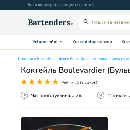
Перейти
База перевірених рецептів коктейлів
до
вмісту
Пошук
для:
Усі коктейлі
Коктейлі за смаком
Кокт
Головна
»
Коктейлі з віскі
»
Коктейлі з американським віскі
Коктейль Boulevardier (Буль
Рейтинг:
5
(
2
оцінок)
Час приготування:
3 хв.
Міцність: