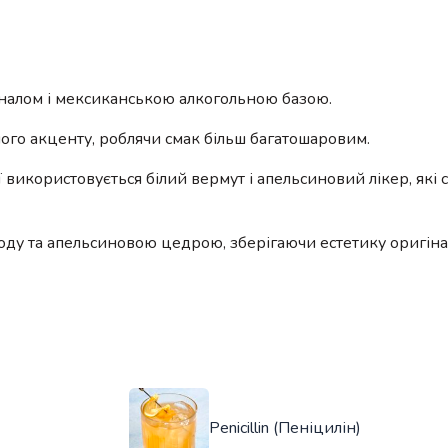
гіналом і мексиканською алкогольною базою.
го акценту, роблячи смак більш багатошаровим.
сії використовується білий вермут і апельсиновий лікер, як
оду та апельсиновою цедрою, зберігаючи естетику оригіна
Penicillin (Пеніцилін)