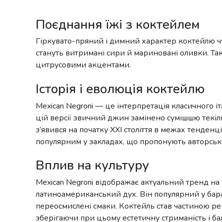
Поєднання їжі з коктейлем
Гіркувато-пряний і димний характер коктейлю чу
стануть витримані сири й мариновані оливки. Так
цитрусовими акцентами.
Історія і еволюція коктейлю
Mexican Negroni — це інтерпретація класичного і
цій версії звичний джин замінено сумішшю текіл
з’явився на початку XXI століття в межах тенден
популярним у закладах, що пропонують авторськ
Вплив на культуру
Mexican Negroni відображає актуальний тренд на 
латиноамериканський дух. Він популярний у барах,
переосмислені смаки. Коктейль став частиною ре
зберігаючи при цьому естетичну стриманість і б