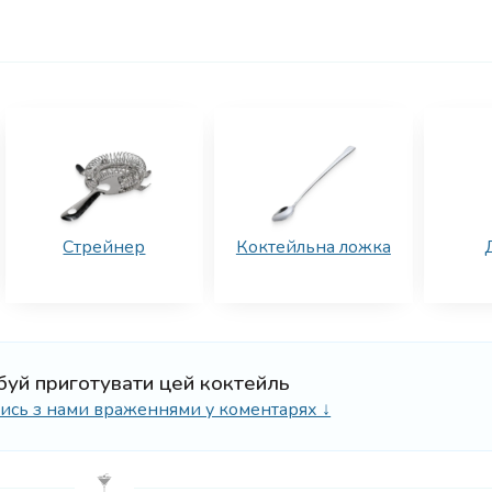
Стрейнер
Коктейльна ложка
буй приготувати цей коктейль
ілись з нами враженнями у коментарях ↓