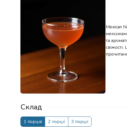
Mexican N
мексикан
та аромат
свіжості.
прочитанн
Склад
1 порція
2 порції
3 порції