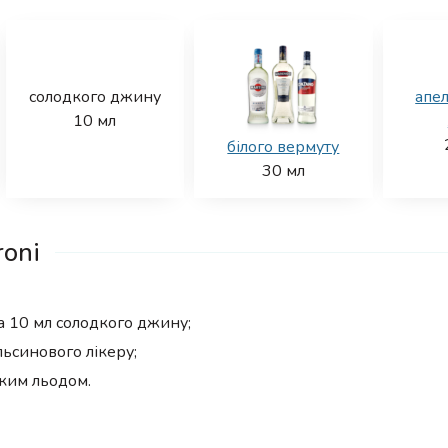
солодкого джину
апе
10
мл
білого вермуту
30
мл
oni
та 10 мл солодкого джину;
льсинового лікеру;
иким льодом.