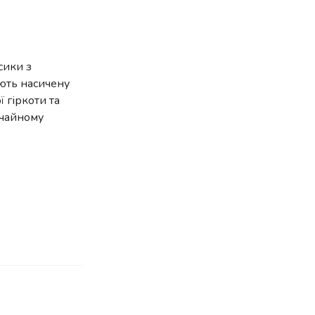
сики з
ють насичену
 гіркоти та
ичайному