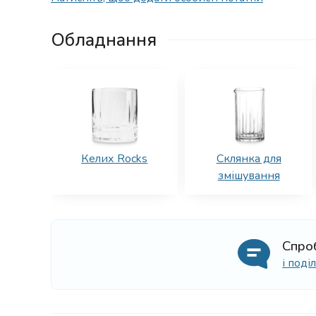
Обладнання
Келих Rocks
Склянка для
змішування
Спро
і под