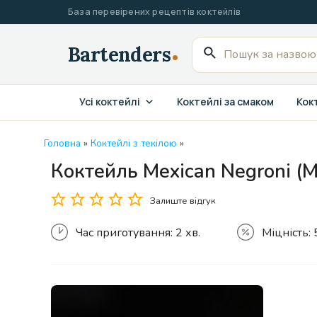
Перейти
База перевірених рецептів коктейлів
до
вмісту
Пошук
для:
Усі коктейлі
Коктейлі за смаком
Кокт
Головна
»
Коктейлі з текілою
»
Коктейль Mexican Negroni (
Залиште відгук
Час приготування:
2 хв.
Міцність: