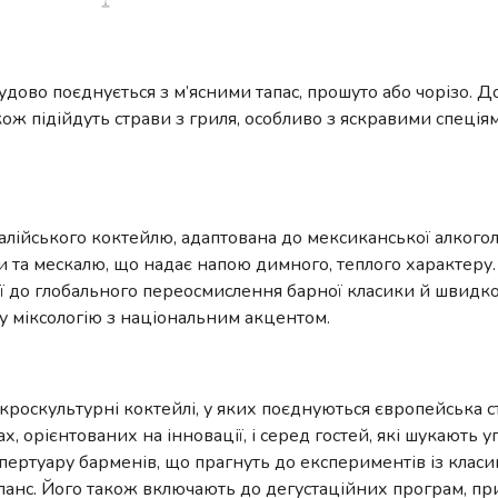
дово поєднується з м’ясними тапас, прошуто або чорізо.
ож підійдуть страви з гриля, особливо з яскравими спеція
талійського коктейлю, адаптована до мексиканської алкогол
и та мескалю, що надає напою димного, теплого характеру
ції до глобального переосмислення барної класики й швидко
у міксологію з національним акцентом.
кроскультурні коктейлі, у яких поєднуються європейська с
 орієнтованих на інновації, і серед гостей, які шукають уп
пертуару барменів, що прагнуть до експериментів із класи
аланс. Його також включають до дегустаційних програм, п