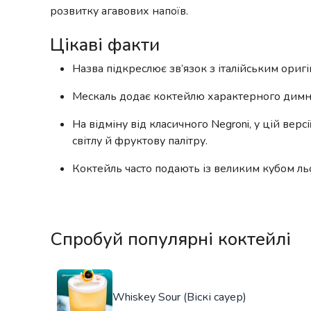
розвитку агавових напоїв.
Цікаві факти
Назва підкреслює зв’язок з італійським ори
Мескаль додає коктейлю характерного димно
На відміну від класичного Negroni, у цій вер
світлу й фруктову палітру.
Коктейль часто подають із великим кубом ль
Спробуй популярні коктейлі
Whiskey Sour (Віскі сауер)