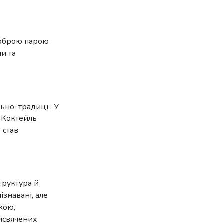
 Доброю парою
ми та
ьної традиції. У
. Коктейль
 став
труктура й
ізнавані, але
кою,
рисвячених