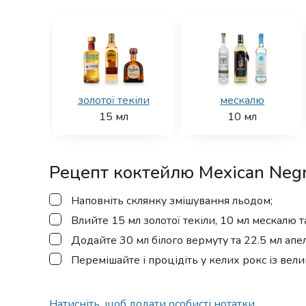
золотої текіли
мескалю
15
мл
10
мл
Рецепт коктейлю Mexican Negr
▢
Наповніть склянку змішування льодом;
▢
Влийте 15 мл золотої текіли, 10 мл мескалю 
▢
Додайте 30 мл білого вермуту та 22.5 мл апе
▢
Перемішайте і процідіть у келих рокс із вел
Натисніть, щоб додати особисті нотатки