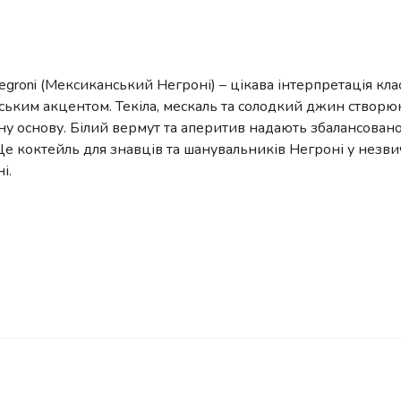
egroni (Мексиканський Негроні) – цікава інтерпретація кла
ським акцентом. Текіла, мескаль та солодкий джин створю
ну основу. Білий вермут та аперитив надають збалансованої
 Це коктейль для знавців та шанувальників Негроні у незв
і.