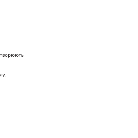
і створюють
лу.