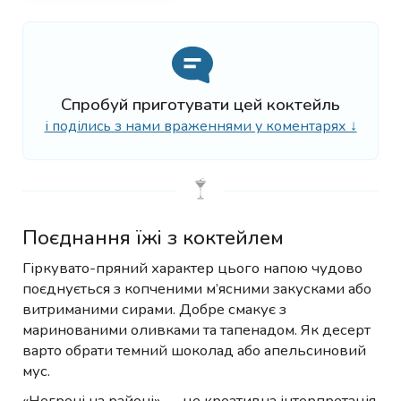
Спробуй приготувати цей коктейль
і поділись з нами враженнями у коментарях ↓
Поєднання їжі з коктейлем
Гіркувато-пряний характер цього напою чудово
поєднується з копченими м’ясними закусками або
витриманими сирами. Добре смакує з
маринованими оливками та тапенадом. Як десерт
варто обрати темний шоколад або апельсиновий
мус.
«Негроні на районі» — це креативна інтерпретація