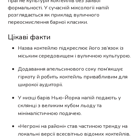
прагне культури коктейлів без зайвої
формальності. У сучасній міксології напій
розглядається як приклад вуличного
переосмислення барної класики.
Цікаві факти
Назва коктейлю підкреслює його зв’язок із
міським середовищем і вуличною культурою.
Додавання апельсинового соку пом’якшує
гіркоту й робить коктейль привабливим для
широкої аудиторії.
У низці барів Нью-Йорка напій подають у
склянці з великим кубом льоду та
мінімалістичною подачею.
«Негроні на районі» став частиною тренду на
локальні версії всесвітньо відомих коктейлів.