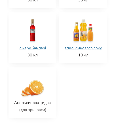
30
мл
30
мл
лікеру Кампарі
апельсинового соку
30
мл
10
мл
Апельсинова цедра
(для прикраси)