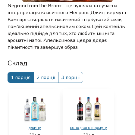
Negroni from the Bronx - це зухвала та сучасна
інтерпретація класичного Негроні. Джин, вермут і
Кампарі створюють насичений і гіркуватий смак,
пом'якшений апельсиновим соком. Цей коктейль
ідеально підійде для тих, хто любить міцні та
ароматні напої. Апельсинова цедра додає
пікантності та завершує образ.
Склад
1 порція
2 порції
3 порції
джину
солодкого вермуту