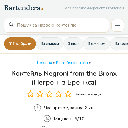
Перейти
База перевірених рецептів коктейлів
до
вмісту
Пошук
Mai
для:
Men
Підібрати
За смаком
З віскі
З джином
За кол
Головна
»
Коктейлі з вином
»
Коктейль Negroni from the Bronx
Кількість
(Негроні з Бронкса)
Залиште відгук
Час приготування:
2 хв.
Міцність:
6/10