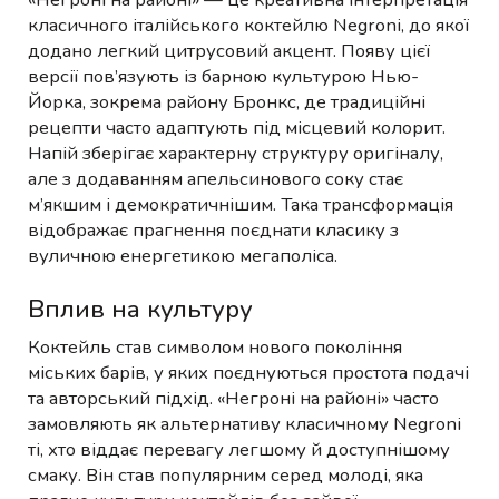
класичного італійського коктейлю Negroni, до якої
додано легкий цитрусовий акцент. Появу цієї
версії пов’язують із барною культурою Нью-
Йорка, зокрема району Бронкс, де традиційні
рецепти часто адаптують під місцевий колорит.
Напій зберігає характерну структуру оригіналу,
але з додаванням апельсинового соку стає
м’якшим і демократичнішим. Така трансформація
відображає прагнення поєднати класику з
вуличною енергетикою мегаполіса.
Вплив на культуру
Коктейль став символом нового покоління
міських барів, у яких поєднуються простота подачі
та авторський підхід. «Негроні на районі» часто
замовляють як альтернативу класичному Negroni
ті, хто віддає перевагу легшому й доступнішому
смаку. Він став популярним серед молоді, яка