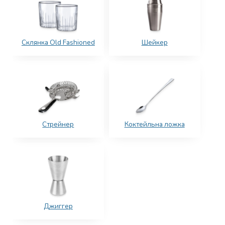
Склянка Old Fashioned
Шейкер
Стрейнер
Коктейльна ложка
Джиггер