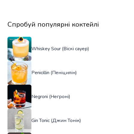
Спробуй популярні коктейлі
Whiskey Sour (Віскі сауер)
Penicillin (Пеніцилін)
Negroni (Негроні)
Gin Tonic (Джин Тонік)