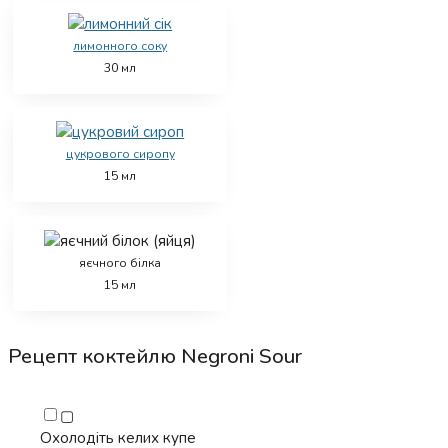
лимонного соку
30
мл
цукрового сиропу
15
мл
яєчного білка
15
мл
Рецепт коктейлю Negroni Sour
▢
Охолодіть келих купе