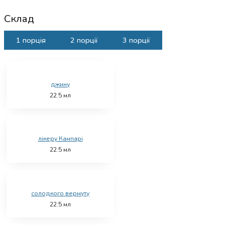
Склад
1 порція
2 порції
3 порції
джину
22.5
мл
лікеру Кампарі
22.5
мл
солодкого вермуту
22.5
мл