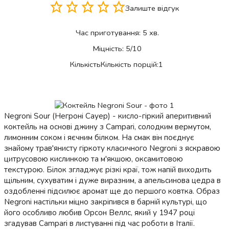
Залиште відгук
Час приготування:
5 хв.
Міцність:
5/10
Кількість
Кількість порцій:
1
Negroni Sour (Негроні Сауер) - кисло-гіркий аперитивний
коктейль на основі джину з Campari, солодким вермутом,
лимонним соком і яєчним білком. На смак він поєднує
знайому трав'янисту гіркоту класичного Negroni з яскравою
цитрусовою кислинкою та м'якшою, оксамитовою
текстурою. Білок згладжує різкі краї, тож напій виходить
щільним, сухуватим і дуже виразним, а апельсинова цедра в
оздобленні підсилює аромат ще до першого ковтка. Образ
Negroni настільки міцно закріпився в барній культурі, що
його особливо любив Орсон Веллс, який у 1947 році
згадував Campari в листуванні під час роботи в Італії.