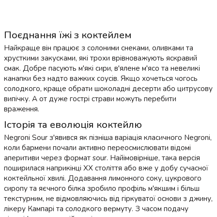
Поєднання їжі з коктейлем
Найкраще він працює з солоними снеками, оливками та
хрусткими закусками, які трохи врівноважують яскравий
смак. Добре пасують м'які сири, в'ялене м'ясо та невеликі
канапки без надто важких соусів. Якщо хочеться чогось
солодкого, краще обрати шоколадні десерти або цитрусову
випічку. А от дуже гострі страви можуть перебити
враження.
Історія та еволюція коктейлю
Negroni Sour з'явився як пізніша варіація класичного Negroni,
коли бармени почали активно переосмислювати відомі
аперитиви через формат sour. Найімовірніше, така версія
поширилася наприкінці XX століття або вже у добу сучасної
коктейльної хвилі. Додавання лимонного соку, цукрового
сиропу та яєчного білка зробило профіль м'якшим і більш
текстурним, не відмовляючись від гіркуватої основи з джину,
лікеру Кампарі та солодкого вермуту. З часом подачу