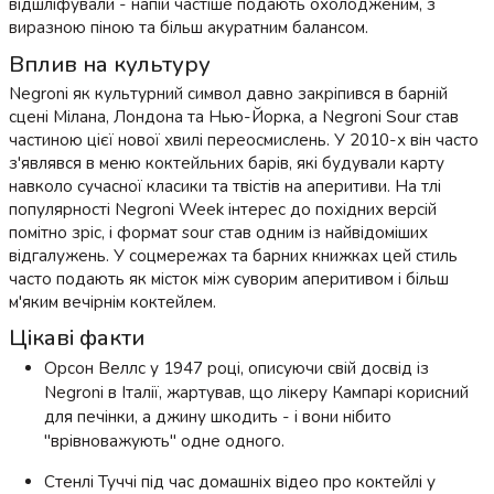
відшліфували - напій частіше подають охолодженим, з
виразною піною та більш акуратним балансом.
Вплив на культуру
Negroni як культурний символ давно закріпився в барній
сцені Мілана, Лондона та Нью-Йорка, а Negroni Sour став
частиною цієї нової хвилі переосмислень. У 2010-х він часто
з'являвся в меню коктейльних барів, які будували карту
навколо сучасної класики та твістів на аперитиви. На тлі
популярності Negroni Week інтерес до похідних версій
помітно зріс, і формат sour став одним із найвідоміших
відгалужень. У соцмережах та барних книжках цей стиль
часто подають як місток між суворим аперитивом і більш
м'яким вечірнім коктейлем.
Цікаві факти
Орсон Веллс у 1947 році, описуючи свій досвід із
Negroni в Італії, жартував, що лікеру Кампарі корисний
для печінки, а джину шкодить - і вони нібито
"врівноважують" одне одного.
Стенлі Туччі під час домашніх відео про коктейлі у