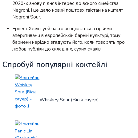
2020-х знову підняв інтерес до всього сімейства
Negroni, і це дало новий поштовх твістам на кшталт
Negroni Sour.
Ернест Хемінгуей часто асоціюється з гіркими
аперитивами в європейській барній культурі, тому
бармени нерідко згадують його, коли говорять про
любов публіки до складних, сухих смаків.
Спробуй популярні коктейлі
Whiskey Sour (Віскі сауер)