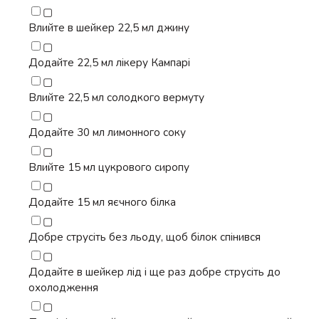
▢
Влийте в шейкер 22,5 мл джину
▢
Додайте 22,5 мл лікеру Кампарі
▢
Влийте 22,5 мл солодкого вермуту
▢
Додайте 30 мл лимонного соку
▢
Влийте 15 мл цукрового сиропу
▢
Додайте 15 мл яєчного білка
▢
Добре струсіть без льоду, щоб білок спінився
▢
Додайте в шейкер лід і ще раз добре струсіть до
охолодження
▢