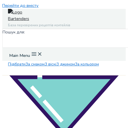
Перейти до вмісту
База перевірених рецептів коктейлів
Пошук для:
Main Menu
Підібрати
За смаком
З віскі
З джином
За кольором