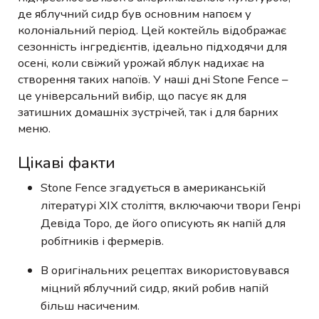
де яблучний сидр був основним напоєм у
колоніальний період. Цей коктейль відображає
сезонність інгредієнтів, ідеально підходячи для
осені, коли свіжий урожай яблук надихає на
створення таких напоїв. У наші дні Stone Fence –
це універсальний вибір, що пасує як для
затишних домашніх зустрічей, так і для барних
меню.
Цікаві факти
Stone Fence згадується в американській
літературі XIX століття, включаючи твори Генрі
Девіда Торо, де його описують як напій для
робітників і фермерів.
В оригінальних рецептах використовувався
міцний яблучний сидр, який робив напій
більш насиченим.