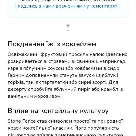
і поділись з нами враженнями у коментарях ↓
Поєднання їжі з коктейлем
Освіжаючий і фруктовий профіль напою ідеально
розкривається зі стравами зі свинини, наприклад,
каре з яблучним соусом або ковбасками в сидрі.
Гарним доповненням стануть закуски з яблук і
горіхів, такі як тарталетки або сирні асорті. Для
десерту спробуйте яблучний пиріг або крамбл із
ванільним морозивом.
Вплив на коктейльну культуру
Stone Fence став символом простої та природної
краси коктейльної класики. Його популярність
підкреслює зв’язок з американською культурою,