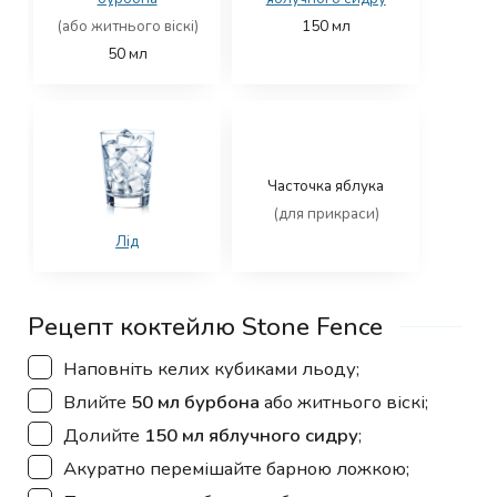
(або житнього віскі)
150
мл
50
мл
Часточка яблука
(для прикраси)
Лід
Рецепт коктейлю Stone Fence
▢
Наповніть келих кубиками льоду;
▢
Влийте
50 мл бурбона
або житнього віскі;
▢
Долийте
150 мл яблучного сидру
;
▢
Акуратно перемішайте барною ложкою;
▢