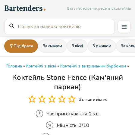
Перейти
База перевірених рецептів коктейлів
до
вмісту
Пошук
Mai
для:
Men
Підібрати
За смаком
З віскі
З джином
За кол
Головна
»
Коктейлі з віскі
»
Коктейлі з витриманим бурбоном
»
Коктейль Stone Fence (Кам'яний
Кількість
паркан)
Залиште відгук
Час приготування:
2 хв.
Міцність:
3/10