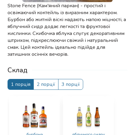
Stone Fence (Кам'яний паркан) - простий і
освіжаючий коктейль із виразним характером.
Бурбон або житній віскі надають напою міцності, а
яблучний сидр додає легкості та фруктової
кислинки. Скибочка яблука слугує декоративним
штрихом, підкреслюючи свіжий і натуральний
смак. Цей коктейль ідеально підійде для
затишних осінніх вечорів.
Склад
1 порція
2 порції
3 порції
бурбона
яблучного сидру