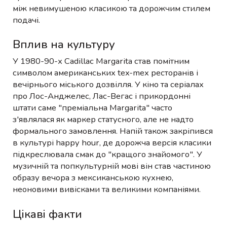
між невимушеною класикою та дорожчим стилем
подачі.
Вплив на культуру
У 1980-90-х Cadillac Margarita став помітним
символом американських tex-mex ресторанів і
вечірнього міського дозвілля. У кіно та серіалах
про Лос-Анджелес, Лас-Вегас і прикордонні
штати саме "преміальна Margarita" часто
з'являлася як маркер статусного, але не надто
формального замовлення. Напій також закріпився
в культурі happy hour, де дорожча версія класики
підкреслювала смак до "кращого знайомого". У
музичній та попкультурній мові він став частиною
образу вечора з мексиканською кухнею,
неоновими вивісками та великими компаніями.
Цікаві факти