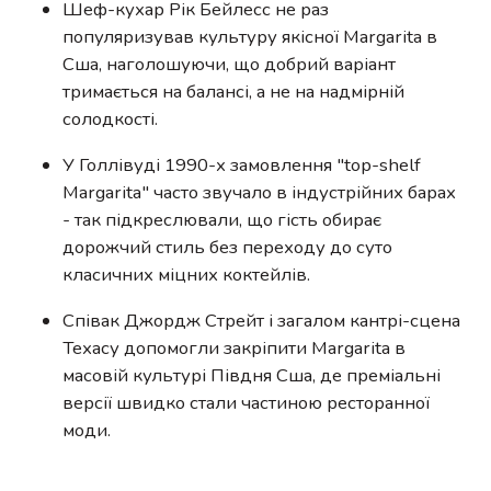
Шеф-кухар Рік Бейлесс не раз
популяризував культуру якісної Margarita в
Сша, наголошуючи, що добрий варіант
тримається на балансі, а не на надмірній
солодкості.
У Голлівуді 1990-х замовлення "top-shelf
Margarita" часто звучало в індустрійних барах
- так підкреслювали, що гість обирає
дорожчий стиль без переходу до суто
класичних міцних коктейлів.
Співак Джордж Стрейт і загалом кантрі-сцена
Техасу допомогли закріпити Margarita в
масовій культурі Півдня Сша, де преміальні
версії швидко стали частиною ресторанної
моди.