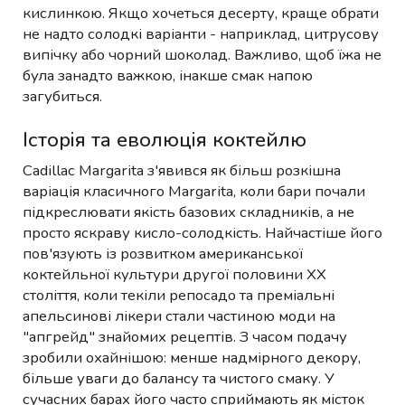
кислинкою. Якщо хочеться десерту, краще обрати
не надто солодкі варіанти - наприклад, цитрусову
випічку або чорний шоколад. Важливо, щоб їжа не
була занадто важкою, інакше смак напою
загубиться.
Історія та еволюція коктейлю
Cadillac Margarita з'явився як більш розкішна
варіація класичного Margarita, коли бари почали
підкреслювати якість базових складників, а не
просто яскраву кисло-солодкість. Найчастіше його
пов'язують із розвитком американської
коктейльної культури другої половини XX
століття, коли текіли репосадо та преміальні
апельсинові лікери стали частиною моди на
"апгрейд" знайомих рецептів. З часом подачу
зробили охайнішою: менше надмірного декору,
більше уваги до балансу та чистого смаку. У
сучасних барах його часто сприймають як місток