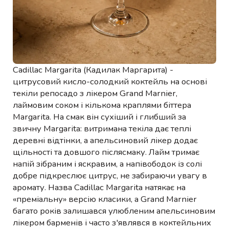
Cadillac Margarita (Кадилак Маргарита) -
цитрусовий кисло-солодкий коктейль на основі
текіли репосадо з лікером Grand Marnier,
лаймовим соком і кількома краплями біттера
Margarita. На смак він сухіший і глибший за
звичну Margarita: витримана текіла дає теплі
деревні відтінки, а апельсиновий лікер додає
щільності та довшого післясмаку. Лайм тримає
напій зібраним і яскравим, а напівободок із солі
добре підкреслює цитрус, не забираючи увагу в
аромату. Назва Cadillac Margarita натякає на
«преміальну» версію класики, а Grand Marnier
багато років залишався улюбленим апельсиновим
лікером барменів і часто з'являвся в коктейльних