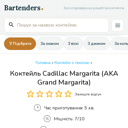
Перейти
База перевірених рецептів коктейлів
до
вмісту
Пошук
Mai
для:
Men
Підібрати
За смаком
З віскі
З джином
За кол
Головна
»
Коктейлі з текілою
»
Коктейль Cadillac Margarita (AKA
Кількість
Grand Margarita)
Залиште відгук
Час приготування:
5 хв.
Міцність:
7/10