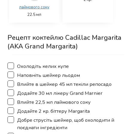
лаймового соку
22.5
мл
Рецепт коктейлю Cadillac Margarita
(AKA Grand Margarita)
▢
Охолодіть келих купе
▢
Наповніть шейкер льодом
▢
Влийте в шейкер 45 мл текіли репосадо
▢
Додайте 30 мл лікеру Grand Marnier
▢
Влийте 22,5 мл лаймового соку
▢
Додайте 2 кр. біттеру Margarita
▢
Добре струсіть шейкер, щоб охолодити й
поєднати інгредієнти