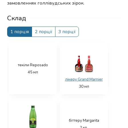
замовленнях голлівудських зірок.
Склад
1 порція
2 порції
3 порції
текіли Reposado
45
мл
лікеру Grand Marnier
30
мл
біттеру Margarita
2
кр.