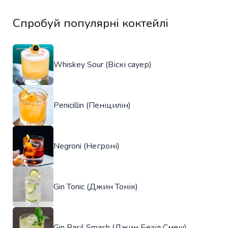
Спробуй популярні коктейлі
Whiskey Sour (Віскі сауер)
Penicillin (Пеніцилін)
Negroni (Негроні)
Gin Tonic (Джин Тонік)
Gin Basil Smash (Джин Безіл Смеш)