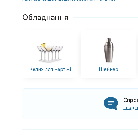
Обладнання
Келих для мартіні
Шейкер
Спро
і под