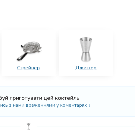
Стрейнер
Джиггер
буй приготувати цей коктейль
ілись з нами враженнями у коментарях ↓