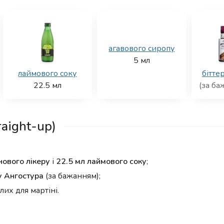
агавового сиропу
5
мл
лаймового соку
бітте
22.5
мл
(за ба
aight-up)
нового лікеру
і
22.5 мл лаймового соку
;
ру Ангостура
(за бажанням);
лих для мартіні.