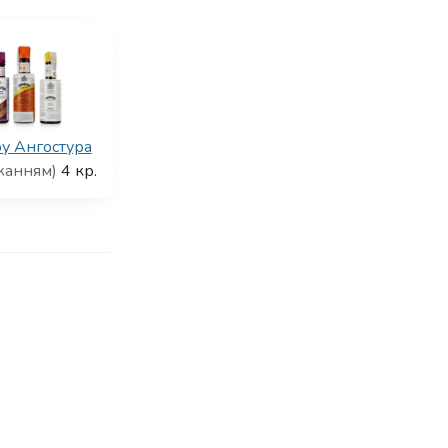
ру Ангостура
жанням)
4
кр.