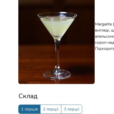
Margarita
вигляді, 
апельсино
сироп над
Підходить
Склад
1 порція
2 порції
3 порції