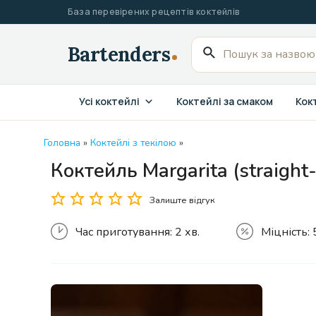
Перейти
База перевірених рецептів коктейлів
до
вмісту
Пошук
для:
Усі коктейлі
Коктейлі за смаком
Кокт
Головна
»
Коктейлі з текілою
»
Коктейль Margarita (straight
Залиште відгук
Час приготування:
2 хв.
Міцність: