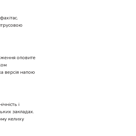
фахітас.
цитрусовою
ходження оповите
ком
ка версія напою
ічність і
ських закладах.
ому келиху