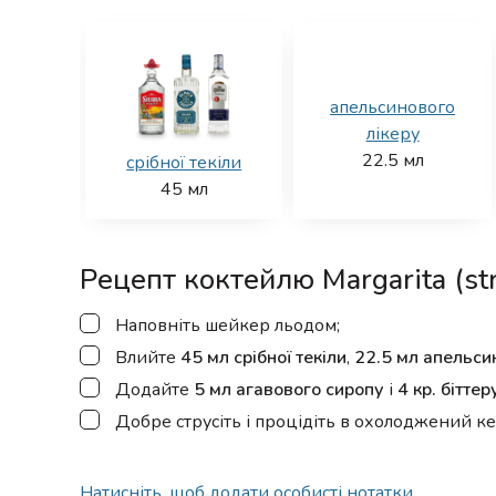
апельсинового
лікеру
22.5
мл
срібної текіли
45
мл
Рецепт коктейлю Margarita (str
▢
Наповніть шейкер льодом;
▢
Влийте
45 мл срібної текіли
,
22.5 мл апельси
▢
Додайте
5 мл агавового сиропу
і
4 кр. бітте
▢
Добре струсіть і процідіть в охолоджений ке
Натисніть, щоб додати особисті нотатки