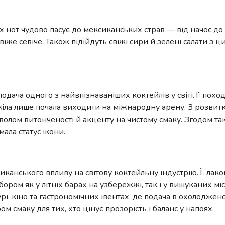
 нот чудово пасує до мексиканських страв — від начос до 
іже севіче. Також підійдуть свіжі сири й зелені салати з 
подача одного з найвпізнаваніших коктейлів у світі. Її по
кіла лише почала виходити на міжнародну арену. З розвит
волом витонченості й акценту на чистому смаку. Згодом та
ала статус ікони.
анського впливу на світову коктейльну індустрію. Її лакон
ором як у літніх барах на узбережжі, так і у вишуканих мі
і, кіно та гастрономічних івентах, де подача в охолоджен
м смаку для тих, хто цінує прозорість і баланс у напоях.