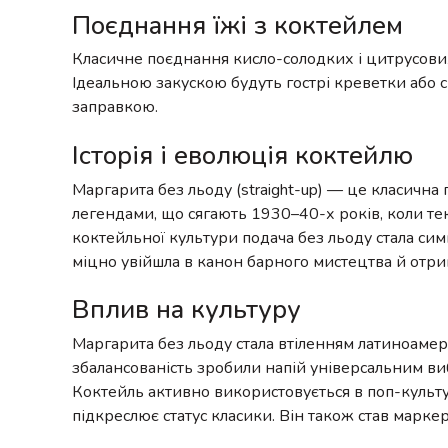
Поєднання їжі з коктейлем
Класичне поєднання кисло-солодких і цитрусових
Ідеальною закускою будуть гострі креветки або св
заправкою.
Історія і еволюція коктейлю
Маргарита без льоду (straight-up) — це класична 
легендами, що сягають 1930–40-х років, коли те
коктейльної культури подача без льоду стала сим
міцно увійшла в канон барного мистецтва й отрим
Вплив на культуру
Маргарита без льоду стала втіленням латиноамерик
збалансованість зробили напій універсальним виб
Коктейль активно використовується в поп-культур
підкреслює статус класики. Він також став маркеро