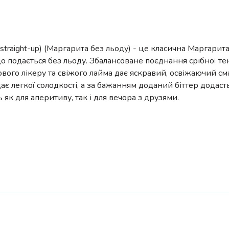
 (straight-up) (Маргарита без льоду) - це класична Маргарит
що подається без льоду. Збалансоване поєднання срібної тек
вого лікеру та свіжого лайма дає яскравий, освіжаючий см
ає легкої солодкості, а за бажанням доданий біттер додаст
 як для аперитиву, так і для вечора з друзями.