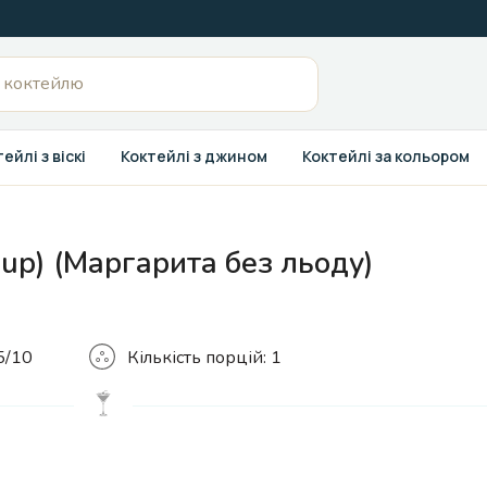
ейлі з віскі
Коктейлі з джином
Коктейлі за кольором
-up) (Маргарита без льоду)
Кількість
5/10
Кількість порцій:
1