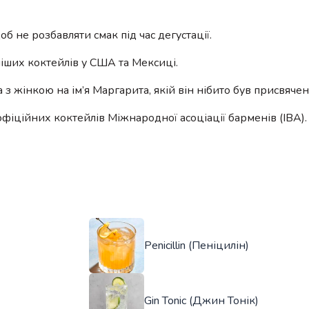
об не розбавляти смак під час дегустації.
іших коктейлів у США та Мексиці.
а з жінкою на ім’я Маргарита, якій він нібито був присвячен
фіційних коктейлів Міжнародної асоціації барменів (IBA).
Penicillin (Пеніцилін)
Gin Tonic (Джин Тонік)