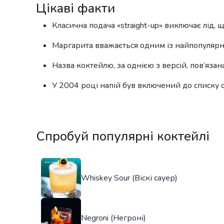
Цікаві факти
Класична подача «straight-up» виключає лід, щ
Маргарита вважається одним із найпопулярн
Назва коктейлю, за однією з версій, пов’язан
У 2004 році напій був включений до списку о
Спробуй популярні коктейлі
Whiskey Sour (Віскі сауер)
Negroni (Негроні)