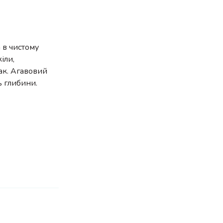
а в чистому
іли,
ак. Агавовий
ь глибини.