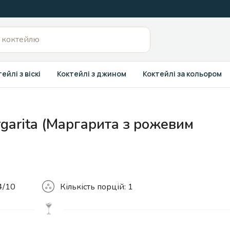
ейлі з віскі
Коктейлі з джином
Коктейлі за кольором
rgarita (Маргарита з рожевим
Кількість
4/10
Кількість порцій:
1