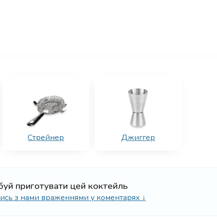
Стрейнер
Джиггер
буй приготувати цей коктейль
ілись з нами враженнями у коментарях ↓