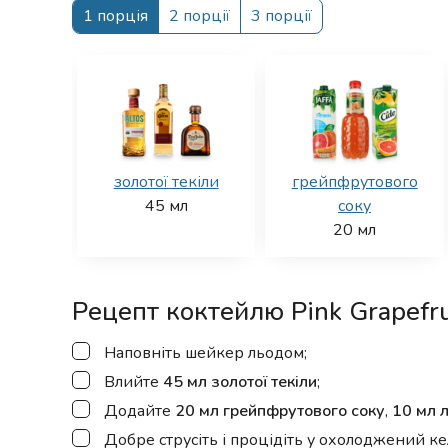
1 порція
2 порції
3 порції
золотої текіли
грейпфрутового
45
мл
соку
20
мл
Рецепт коктейлю Pink Grapefru
▢
Наповніть шейкер льодом;
▢
Влийте
45 мл золотої текіли
;
▢
Додайте
20 мл грейпфрутового соку
,
10 мл 
▢
Добре струсіть і процідіть у охолоджений кел