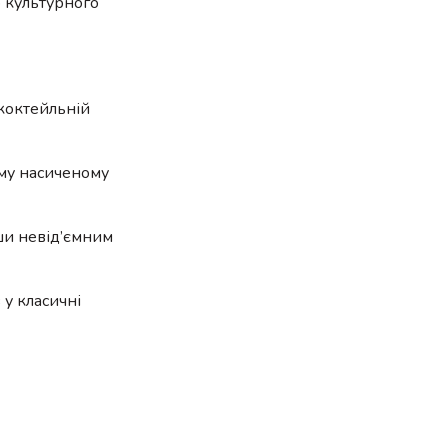
о культурного
 коктейльній
єму насиченому
вши невід’ємним
у класичні