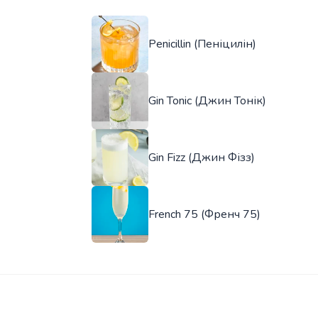
Penicillin (Пеніцилін)
Gin Tonic (Джин Тонік)
Gin Fizz (Джин Фізз)
French 75 (Френч 75)