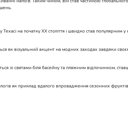
ванні напоїв. Таким чином, він став частиною глобальног
ішень.
ехасі на початку XX століття і швидко став популярним у
ться як візуальний акцент на модних заходах завдяки сво
іюється зі святами біля басейну та пляжним відпочинком, ста
логів як приклад вдалого впровадження сезонних фруктів 