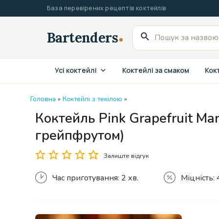
Перейти
База перевірених рецептів коктейлів
до
вмісту
Пошук
для:
Усі коктейлі
Коктейлі за смаком
Кокт
Головна
»
Коктейлі з текілою
»
Коктейль Pink Grapefruit Ma
грейпфрутом)
Залиште відгук
Час приготування:
2 хв.
Міцність: