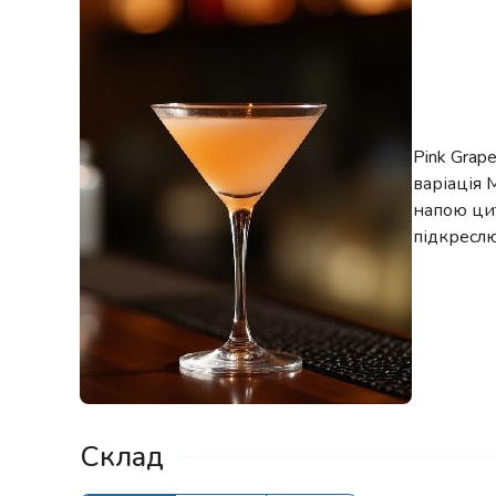
Pink Grap
варіація 
напою цит
підкреслю
Склад