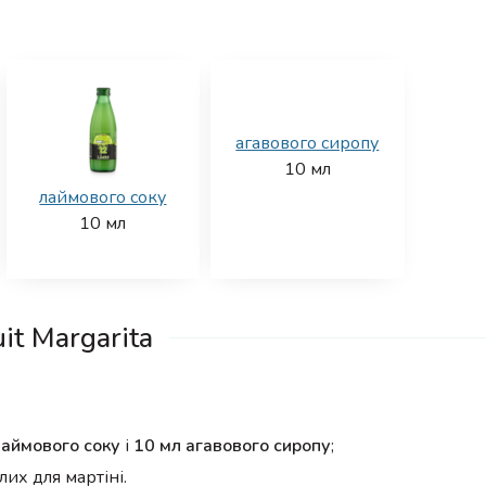
агавового сиропу
10
мл
лаймового соку
10
мл
it Margarita
лаймового соку
і
10 мл агавового сиропу
;
их для мартіні.