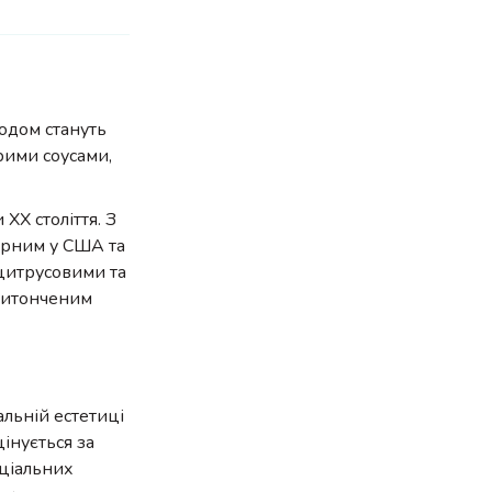
водом стануть
рими соусами,
XX століття. З
ярним у США та
 цитрусовими та
 витонченим
альній естетиці
цінується за
оціальних