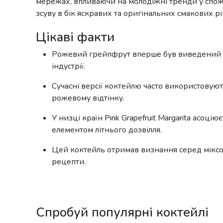
мережах, впливаючи на молодіжні тренди у спожи
зсуву в бік яскравих та оригінальних смакових р
Цікаві факти
Рожевий грейпфрут вперше був виведений у Т
індустрії.
Сучасні версії коктейлю часто використовую
рожевому відтінку.
У низці країн Pink Grapefruit Margarita асоц
елементом літнього дозвілля.
Цей коктейль отримав визнання серед міксо
рецепти.
Спробуй популярні коктейлі