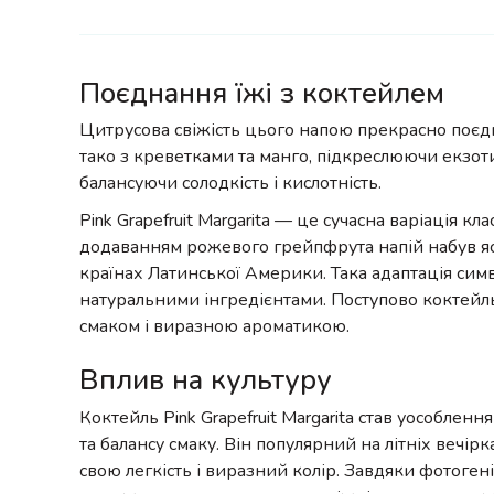
Поєднання їжі з коктейлем
Цитрусова свіжість цього напою прекрасно поєдну
тако з креветками та манго, підкреслюючи екзоти
балансуючи солодкість і кислотність.
Pink Grapefruit Margarita — це сучасна варіація к
додаванням рожевого грейпфрута напій набув яс
країнах Латинської Америки. Така адаптація сим
натуральними інгредієнтами. Поступово коктейл
смаком і виразною ароматикою.
Вплив на культуру
Коктейль Pink Grapefruit Margarita став уособлен
та балансу смаку. Він популярний на літніх вечірк
свою легкість і виразний колір. Завдяки фотогені