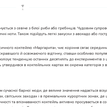
ється з севіче з білої риби або гребінців. Чудовим супро
чні ноти. Також підійдуть легкі закуски з авокадо або гост
ласичного коктейлю «Маргарита», чиє коріння сягає середини 
кравішого й освіжаючого відтінку, ставши особливо попул
волізує тенденцію останніх десятиліть до експериментів з
ь утвердився в коктейльних картах як окрема категорія з
ням сучасної барної моди, де велике значення надається візу
ах, світських заходах і в преміальних курортних зонах, де 
чності та впізнаваності коктейль активно просувається в с