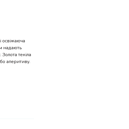
 і освіжаюча
йм надають
 Золота текіла
або аперитиву.