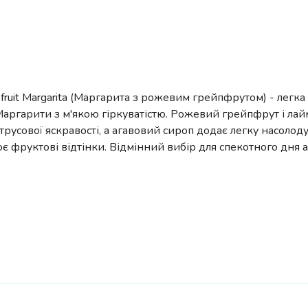
efruit Margarita (Маргарита з рожевим грейпфрутом) - легка
Маргарити з м'якою гіркуватістю. Рожевий грейпфрут і ла
русової яскравості, а агавовий сироп додає легку насолоду.
є фруктові відтінки. Відмінний вибір для спекотного дня 