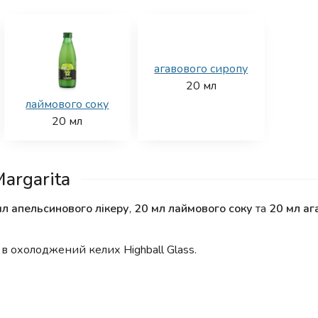
агавового сиропу
20
мл
лаймового соку
20
мл
argarita
мл апельсинового лікеру
,
20 мл лаймового соку
та
20 мл аг
в охолоджений келих Highball Glass.