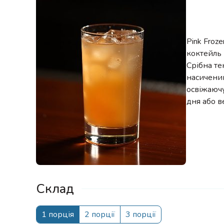
Pink Froz
коктейль
Срібна те
насичений
освіжаючу
дня або в
Склад
1 порція
2 порції
3 порції