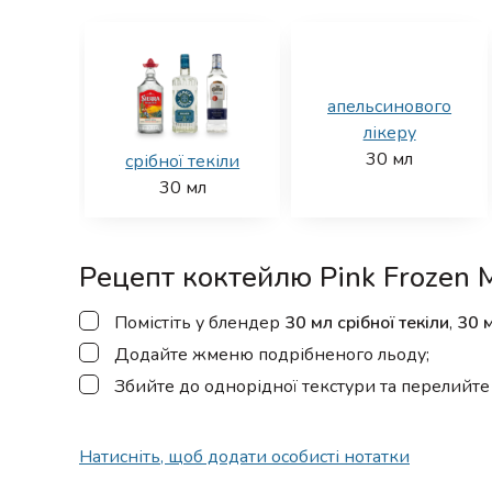
апельсинового
лікеру
30
мл
срібної текіли
30
мл
Рецепт коктейлю Pink Frozen M
▢
Помістіть у блендер
30 мл срібної текіли
,
30 
▢
Додайте жменю подрібненого льоду;
▢
Збийте до однорідної текстури та перелийте 
Натисніть, щоб додати особисті нотатки