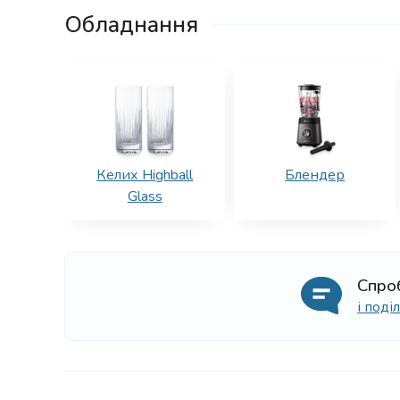
Обладнання
Келих Highball
Блендер
Glass
Спро
і под