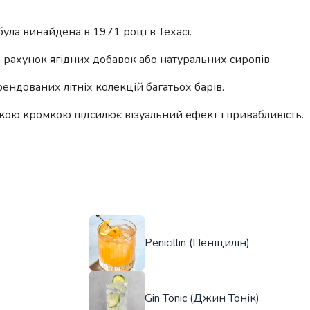
ла винайдена в 1971 році в Техасі.
а рахунок ягідних добавок або натуральних сиропів.
ндованих літніх колекцій багатьох барів.
кою кромкою підсилює візуальний ефект і привабливість.
Penicillin (Пеніцилін)
Gin Tonic (Джин Тонік)