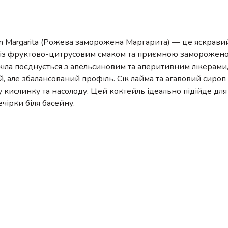
en Margarita (Рожева заморожена Маргарита) — це яскрави
 із фруктово-цитрусовим смаком та приємною заморожено
кіла поєднується з апельсиновим та аперитивним лікерам
, але збалансований профіль. Сік лайма та агавовий сиро
 кислинку та насолоду. Цей коктейль ідеально підійде для
ечірки біля басейну.