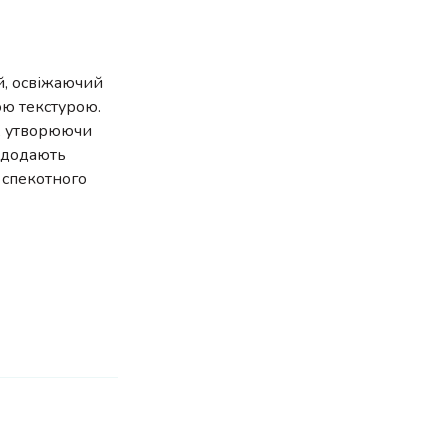
й, освіжаючий
ю текстурою.
и, утворюючи
п додають
 спекотного