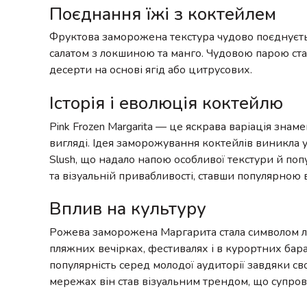
Поєднання їжі з коктейлем
Фруктова заморожена текстура чудово поєднуєть
салатом з локшиною та манго. Чудовою парою стан
десерти на основі ягід або цитрусових.
Історія і еволюція коктейлю
Pink Frozen Margarita — це яскрава варіація зна
вигляді. Ідея заморожування коктейлів виникла 
Slush, що надало напою особливої текстури й попу
та візуальній привабливості, ставши популярною в
Вплив на культуру
Рожева заморожена Маргарита стала символом легко
пляжних вечірках, фестивалях і в курортних бара
популярність серед молодої аудиторії завдяки с
мережах він став візуальним трендом, що супрово