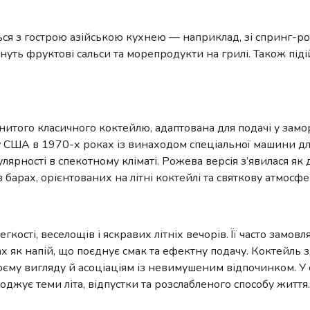
ся з гострою азійською кухнею — наприклад, зі спринг-р
уть фруктові сальси та морепродукти на грилі. Також піді
менитого класичного коктейлю, адаптована для подачі у за
у США в 1970-х роках із винаходом спеціальної машини для
лярності в спекотному кліматі. Рожева версія з’явилася як
 барах, орієнтованих на літні коктейлі та святкову атмосфе
сті, веселощів і яскравих літніх вечорів. Її часто замовл
х як напій, що поєднує смак та ефектну подачу. Коктейль 
воєму вигляду й асоціаціям із невимушеним відпочинком. У
джує теми літа, відпустки та розслабленого способу життя.