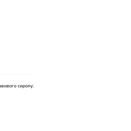
авового сиропу
;