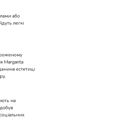
олами або
йдуть легкі
мороженому
 Margarita
 данина естетиці
ру.
яють на
здобув
 соціальних