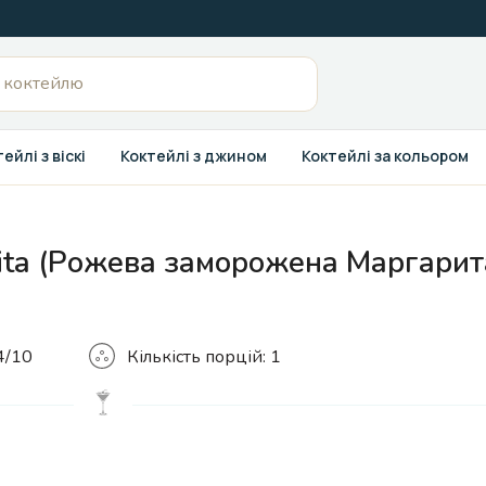
ейлі з віскі
Коктейлі з джином
Коктейлі за кольором
rita (Рожева заморожена Маргарит
Кількість
4/10
Кількість порцій:
1