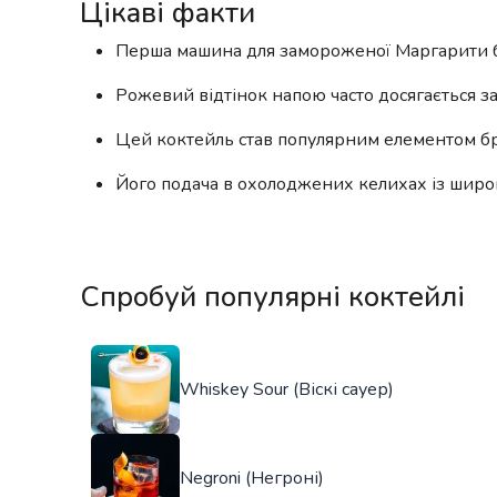
Цікаві факти
Перша машина для замороженої Маргарити бу
Рожевий відтінок напою часто досягається з
Цей коктейль став популярним елементом бре
Його подача в охолоджених келихах із широ
Спробуй популярні коктейлі
Whiskey Sour (Віскі сауер)
Negroni (Негроні)