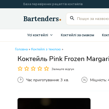
Перейти
База перевірених рецептів коктейлів
до
вмісту
Пошук
для:
Усі коктейлі
Коктейлі за смаком
Кокт
Головна
»
Коктейлі з текілою
»
Коктейль Pink Frozen Marga
Залиште відгук
Час приготування:
3 хв.
Міцність: