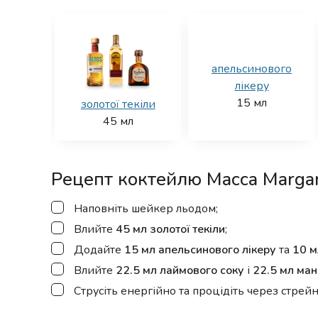
апельсинового
лікеру
15
мл
золотої текіли
45
мл
Рецепт коктейлю Macca Margar
▢
Наповніть шейкер льодом;
▢
Влийте
45 мл золотої текіли
;
▢
Додайте
15 мл апельсинового лікеру
та
10 м
▢
Влийте
22.5 мл лаймового соку
і
22.5 мл ма
▢
Струсіть енергійно та процідіть через стрей