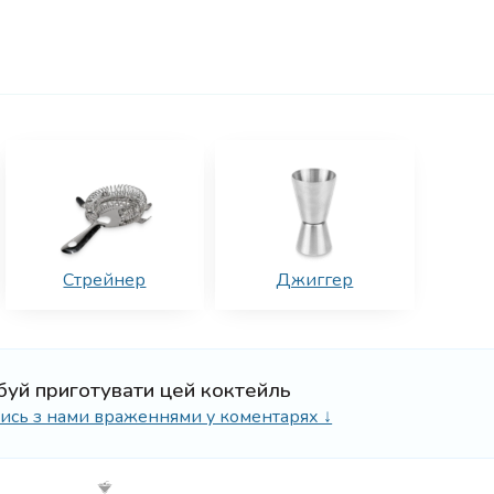
Стрейнер
Джиггер
буй приготувати цей коктейль
ілись з нами враженнями у коментарях ↓