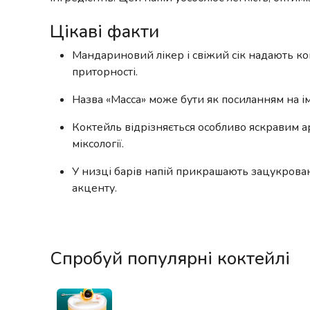
Цікаві факти
Мандариновий лікер і свіжий сік надають кок
приторності.
Назва «Macca» може бути як посиланням на ім’
Коктейль відрізняється особливо яскравим а
міксології.
У низці барів напій прикрашають зацукров
акценту.
Спробуй популярні коктейлі