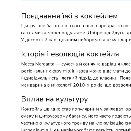
Поєднання їжі з коктейлем
Цитрусове багатство цього напою прекрасно поєдн
салатами та морепродуктами. Добре підійдуть кр
У десертній парі цікавим вибором стане манда
Історія і еволюція коктейля
Macca Margarita — сучасна й сонячна варіація клас
регіональних фруктів. Її назва може відсилати д
індивідуальність і легкий підхід до класики. П
мандарина в міксології 2010-х років, що дозволи
Вплив на культуру
Коктейль швидко став популярним у закладах, ор
смаку й цитрусовому балансу, його часто подають н
частиною культурного тренду на «локалізацію сма
інгредієнтів. Цей напій уособлює легкість, оптимі