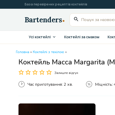
Перейти
База перевірених рецептів коктейлів
до
вмісту
Пошук
для:
Усі коктейлі
Коктейлі за смаком
Кокт
Головна
»
Коктейлі з текілою
»
Коктейль Macca Margarita (
Залиште відгук
Час приготування:
2 хв.
Міцність: