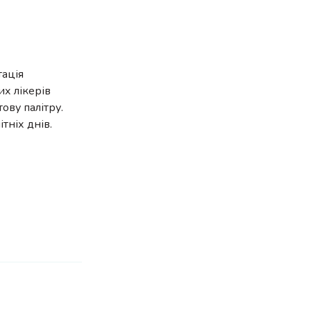
тація
их лікерів
ову палітру.
тніх днів.