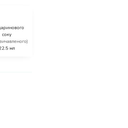
даринового
соку
вичавленого)
22.5
мл