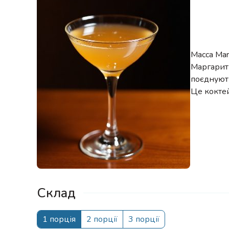
Macca Mar
Маргарити
поєднують
Це коктей
Склад
1 порція
2 порції
3 порції