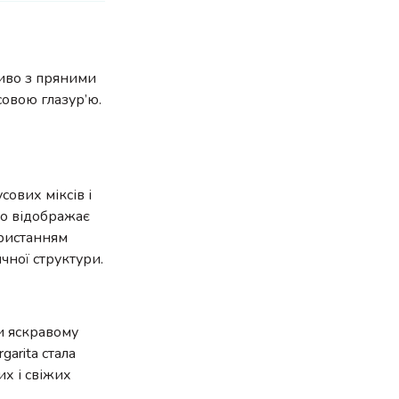
ливо з пряними
совою глазур’ю.
сових міксів і
що відображає
ористанням
чної структури.
и яскравому
garita стала
их і свіжих