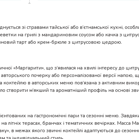
ується зі стравами тайської або в’єтнамської кухні, особ
еветки на грилі з мандариновим соусом або качка з цитру
риновий тарт або крем-брюле з цитрусовою цедрою.
ичної «Маргарити», що з’явилася на хвилі інтересу до цитру
о авторського почерку або персоналізованої версії напою, 
оява коктейлю в авторських меню пов’язана з активним вик
ло створити м’якший та ароматніший профіль на основі зви
ієнтованих на гастрономічні пари та сезонні меню. Завдяк
а літніх терасах, бранчах і тематичних вечірках. Macca Mar
ку», в межах якого звичні коктейлі адаптуються до сезонн
зм та індивідуальний стиль.