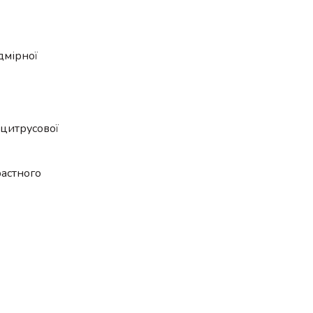
дмірної
 цитрусової
растного