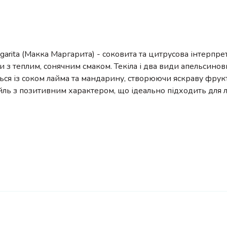
garita (Макка Маргарита) - соковита та цитрусова інтерпре
 з теплим, сонячним смаком. Текіла і два види апельсинов
ся із соком лайма та мандарину, створюючи яскраву фрукт
ль з позитивним характером, що ідеально підходить для лі