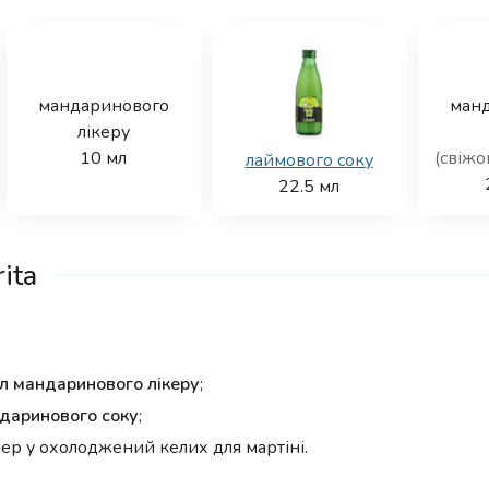
мандаринового
ман
лікеру
10
мл
(свіжо
лаймового соку
22.5
мл
ita
л мандаринового лікеру
;
ндаринового соку
;
нер у охолоджений келих для мартіні.