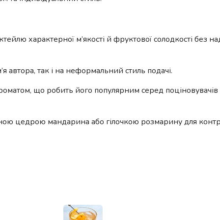
тейлю характерної м’якості й фруктової солодкості без на
я автора, так і на неформальний стиль подачі.
роматом, що робить його популярним серед поціновувачів
аною цедрою мандарина або гілочкою розмарину для конт