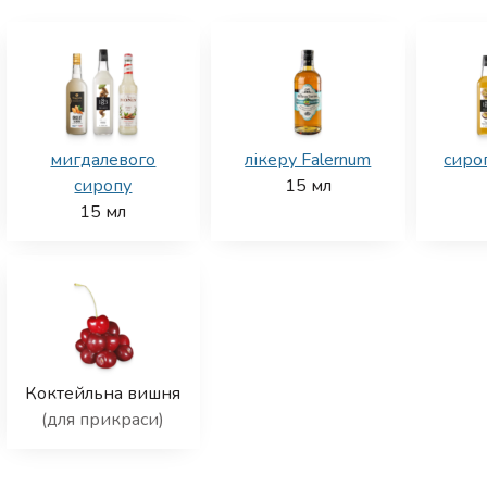
мигдалевого
лікеру Falernum
сироп
сиропу
15
мл
15
мл
Коктейльна вишня
(для прикраси)