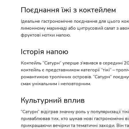
Поєднання їжі з коктейлем
Ідеальне гастрономічне поєднання для цього кок
лимонному маринаді або цитрусовий салат з авока
фруктові нотки напою.
Історія напою
Коктейль “Сатурн” уперше з’явився в середині 20
коктейль є представником категорії “тікі” – троп
романтикою тропічних островів. “Сатурн” поєднує
смак унікальним і неповторним.
Культурний вплив
“Сатурн” відіграв значну роль у популяризації ті
приваблював тих, хто шукав нові гастрономічні ві
прикрашаючи вечірки та тематичні заходи. Він т