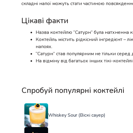
складні напої можуть стати частиною повсякденн
Цікаві факти
Назва коктейлю “Сатурн” була натхненна ко
Коктейль містить рідкісний інгредієнт – л
напоях.
“Сатурн” став популярним не тільки серед д
На відміну від багатьох інших тікі-коктей
Спробуй популярні коктейлі
Whiskey Sour (Віскі сауер)