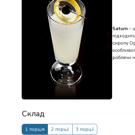
Saturn
– 
підходить
сиропу Ор
особливог
роблячи н
Склад
1 порція
2 порції
3 порції