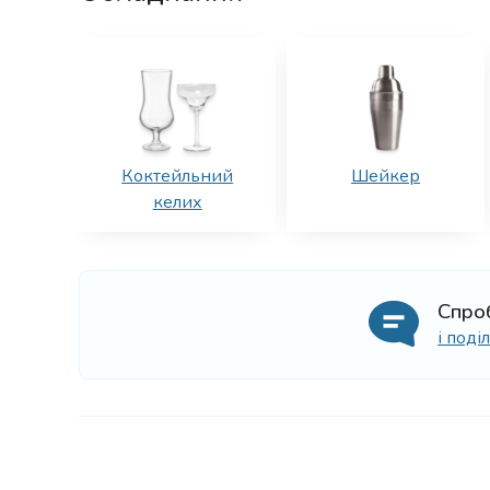
Коктейльний
Шейкер
келих
Спро
і под