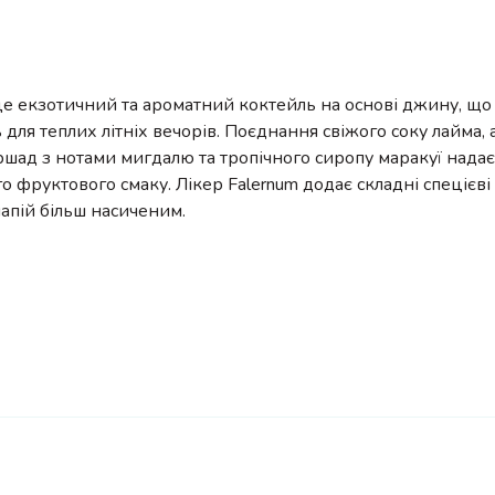
це екзотичний та ароматний коктейль на основі джину, що
 для теплих літніх вечорів. Поєднання свіжого соку лайма,
шад з нотами мигдалю та тропічного сиропу маракуї нада
о фруктового смаку. Лікер Falernum додає складні спецієві
апій більш насиченим.