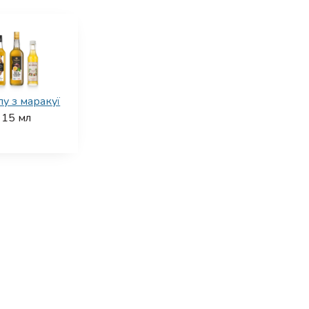
у з маракуї
15
мл