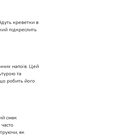
йдуть креветки в
який підкреслить
ичних напоїв. Цей
льтурою та
 що робить його
ний смак
 часто
труючи, як