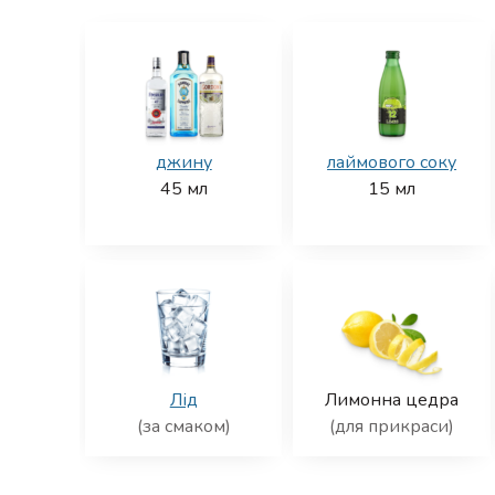
джину
лаймового соку
45
мл
15
мл
Лід
Лимонна цедра
(за смаком)
(для прикраси)