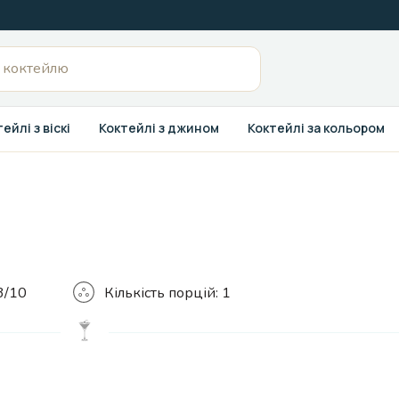
ейлі з віскі
Коктейлі з джином
Коктейлі за кольором
Кількість
3/10
Кількість порцій:
1