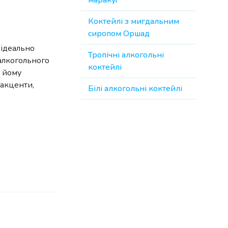
маракуї
Коктейлі з мигдальним
сиропом Оршад
 ідеально
Тропічні алкогольні
 алкогольного
коктейлі
є йому
 акценти,
Білі алкогольні коктейлі