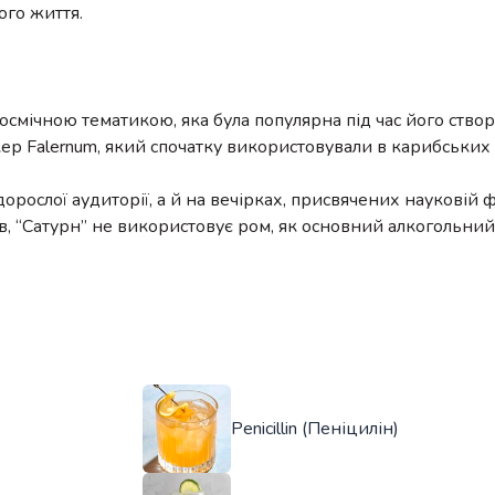
ого життя.
смічною тематикою, яка була популярна під час його створ
ікер Falernum, який спочатку використовували в карибських 
орослої аудиторії, а й на вечірках, присвячених науковій ф
лів, “Сатурн” не використовує ром, як основний алкогольни
Penicillin (Пеніцилін)