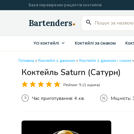
Перейти
База перевірених рецептів коктейлів
до
вмісту
Пошук
для:
Усі коктейлі
Коктейлі за смаком
Кокт
Головна
»
Коктейлі з джином
»
Коктейлі з джином і соком
»
Коктейль Saturn (Сатурн)
Рейтинг:
5
(1 оцінка)
Час приготування:
4 хв.
Міцність: