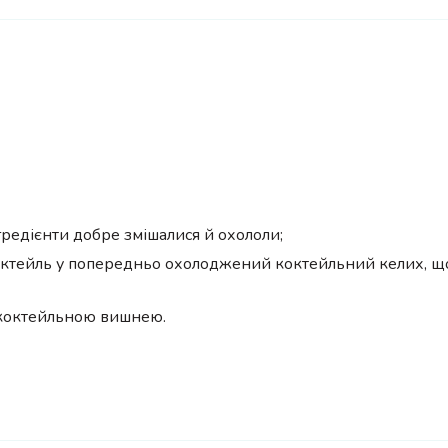
нгредієнти добре змішалися й охололи;
коктейль у попередньо охолоджений коктейльний келих, щ
коктейльною вишнею.