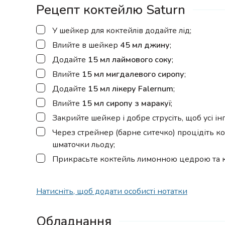
Рецепт коктейлю Saturn
▢
У шейкер для коктейлів додайте лід;
▢
Влийте в шейкер
45 мл джину
;
▢
Додайте
15 мл лаймового соку
;
▢
Влийте
15 мл мигдалевого сиропу
;
▢
Додайте
15 мл лікеру Falernum
;
▢
Влийте
15 мл сиропу з маракуї
;
▢
Закрийте шейкер і добре струсіть, щоб усі і
▢
Через стрейнер (барне ситечко) процідіть 
шматочки льоду;
▢
Прикрасьте коктейль лимонною цедрою та 
Натисніть, щоб додати особисті нотатки
Обладнання