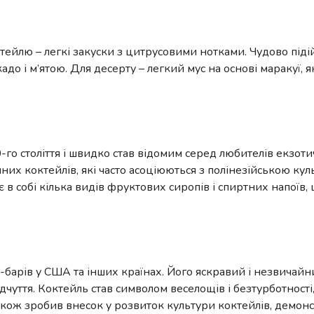
тейлю – легкі закуски з цитрусовими нотками. Чудово піді
до і м’ятою. Для десерту – легкий мус на основі маракуї, 
-го століття і швидко став відомим серед любителів екзот
ічних коктейлів, які часто асоціюються з полінезійською ку
 в собі кілька видів фруктових сиропів і спиртних напоїв,
кі-барів у США та інших країнах. Його яскравий і незвичай
дчуття. Коктейль став символом веселощів і безтурботності,
акож зробив внесок у розвиток культури коктейлів, демонс