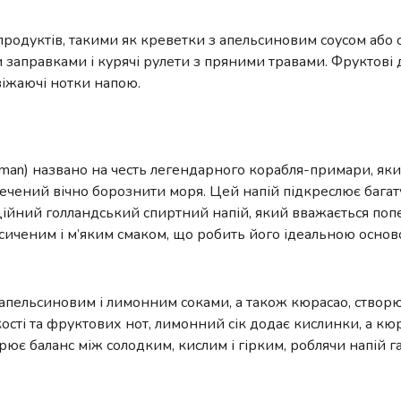
родуктів, такими як креветки з апельсиновим соусом або се
и заправками і курячі рулети з пряними травами. Фруктові 
віжаючі нотки напою.
hman) названо на честь легендарного корабля-примари, яки
иречений вічно борознити моря. Цей напій підкреслює бага
иційний голландський спиртний напій, який вважається п
сиченим і м’яким смаком, що робить його ідеальною осно
 апельсиновим і лимонним соками, а також кюрасао, створ
сті та фруктових нот, лимонний сік додає кислинки, а кюр
орює баланс між солодким, кислим і гірким, роблячи напій 