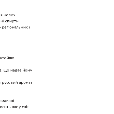
ня нових
чні спирти
 регіональних і
октейлю
в, що надає йому
итрусовий аромат
смакові
сить вас у світ