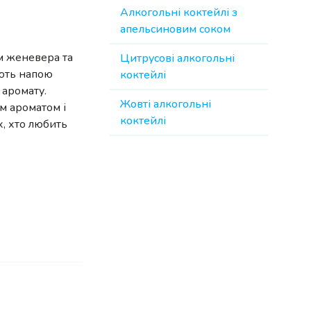
Алкогольні коктейлі з
апельсиновим соком
м женевера та
Цитрусові алкогольні
ють напою
коктейлі
 аромату.
Жовті алкогольні
м ароматом і
коктейлі
, хто любить