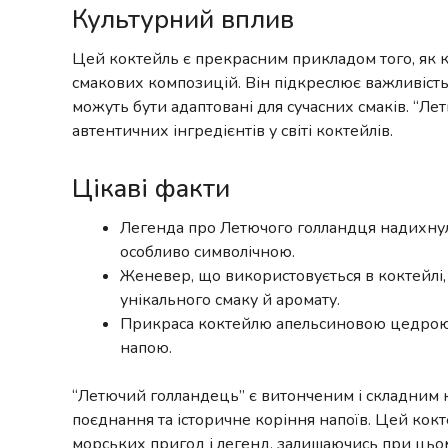
Культурний вплив
Цей коктейль є прекрасним прикладом того, як к
смакових композицій. Він підкреслює важливість
можуть бути адаптовані для сучасних смаків. “Ле
автентичних інгредієнтів у світі коктейлів.
Цікаві факти
Легенда про Летючого голландця надихнула
особливо символічною.
Женевер, що використовується в коктейлі, 
унікального смаку й аромату.
Прикраса коктейлю апельсиновою цедрою н
напою.
“Летючий голландець” є витонченим і складним ко
поєднання та історичне коріння напоїв. Цей кокт
морських пригод і легенд, залишаючись при цьо