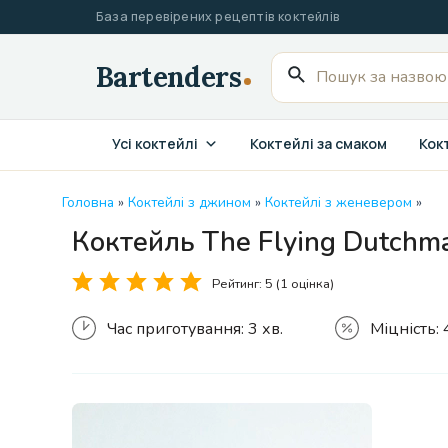
Перейти
База перевірених рецептів коктейлів
до
вмісту
Пошук
для:
Усі коктейлі
Коктейлі за смаком
Кокт
Головна
»
Коктейлі з джином
»
Коктейлі з женевером
»
Коктейль The Flying Dutchm
Рейтинг:
5
(1 оцінка)
Час приготування:
3 хв.
Міцність: