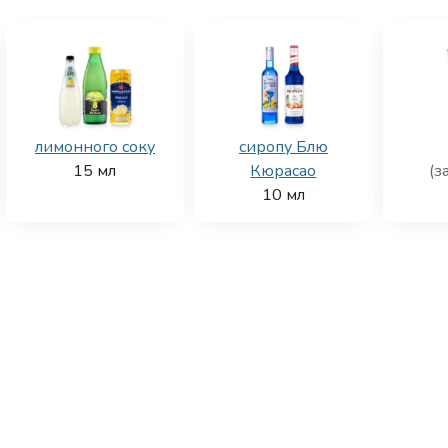
лимонного соку
сиропу Блю
15
мл
Кюрасао
(з
10
мл