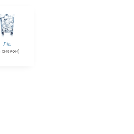
Лід
а смаком)