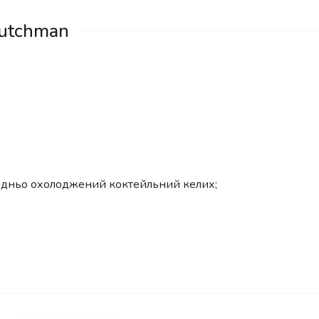
Dutchman
редньо охолоджений коктейльний келих;