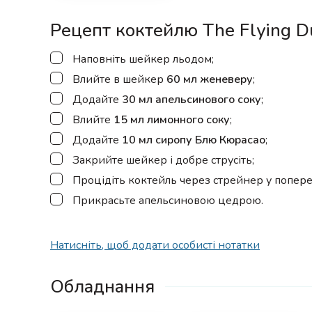
Рецепт коктейлю The Flying 
▢
Наповніть шейкер льодом;
▢
Влийте в шейкер
60 мл женеверу
;
▢
Додайте
30 мл апельсинового соку
;
▢
Влийте
15 мл лимонного соку
;
▢
Додайте
10 мл сиропу Блю Кюрасао
;
▢
Закрийте шейкер і добре струсіть;
▢
Процідіть коктейль через стрейнер у попе
▢
Прикрасьте апельсиновою цедрою.
Натисніть, щоб додати особисті нотатки
Обладнання