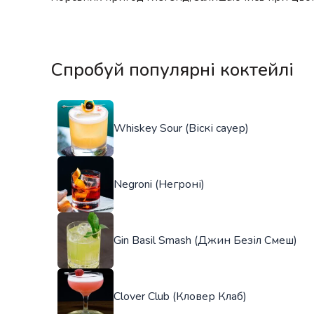
Спробуй популярні коктейлі
Whiskey Sour (Віскі сауер)
Negroni (Негроні)
Gin Basil Smash (Джин Безіл Смеш)
Clover Club (Кловер Клаб)