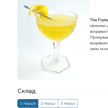
The Flyi
свіжими 
яскравост
Прикраше
яскравим 
свіжі та е
Склад
1 порція
2 порції
3 порції