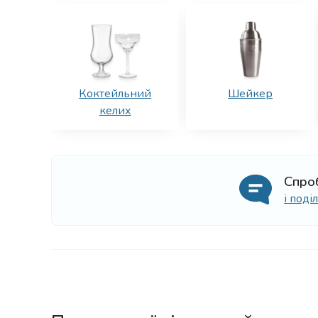
Коктейльний
Шейкер
келих
Спро
і под