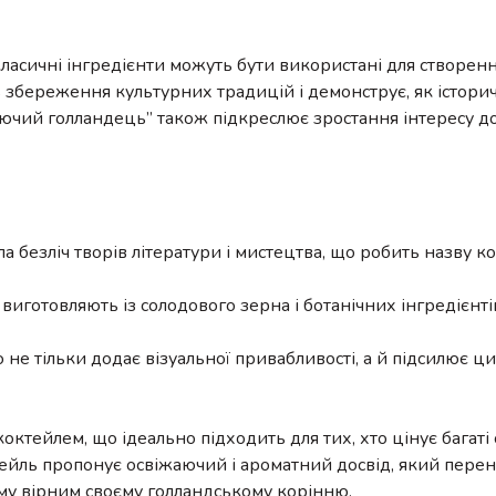
ласичні інгредієнти можуть бути використані для створен
 збереження культурних традицій і демонструє, як істори
тючий голландець” також підкреслює зростання інтересу до
 безліч творів літератури і мистецтва, що робить назву к
виготовляють із солодового зерна і ботанічних інгредієнті
е тільки додає візуальної привабливості, а й підсилює ц
ктейлем, що ідеально підходить для тих, хто цінує багаті 
ейль пропонує освіжаючий і ароматний досвід, який перено
му вірним своєму голландському корінню.