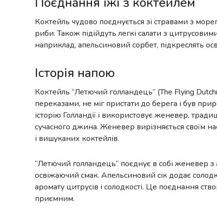
Поєднання їжі з коктейлем
Коктейль чудово поєднується зі стравами з мореп
риби. Також підійдуть легкі салати з цитрусовим
наприклад, апельсиновий сорбет, підкреслять ос
Історія напою
Коктейль “Летючий голландець” (The Flying Dutc
переказами, не міг пристати до берега і був пр
історію Голландії і використовує женевер, трад
сучасного джина. Женевер вирізняється своїм на
і вишуканих коктейлів.
“Летючий голландець” поєднує в собі женевер з
освіжаючий смак. Апельсиновий сік додає солодко
аромату цитрусів і солодкості. Це поєднання ств
приємним.