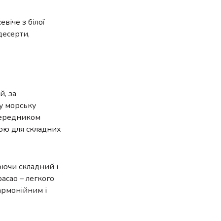
віче з білої
десерти,
й, за
ту морську
опередником
вою для складних
юючи складний і
асао – легкого
гармонійним і