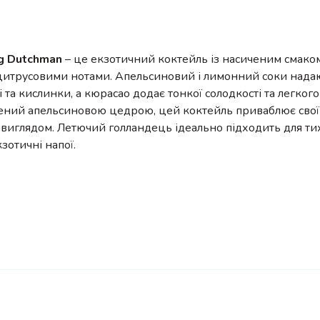
ng Dutchman
– це екзотичний коктейль із насиченим смако
цитрусовими нотами. Апельсиновий і лимонний соки нада
і та кислинки, а кюрасао додає тонкої солодкості та легкого
ний апельсиновою цедрою, цей коктейль приваблює свої
виглядом. Летючий голландець ідеально підходить для тих
кзотичні напої.