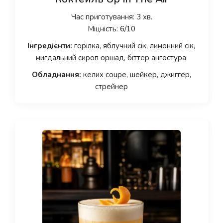
Час приготування: 3 хв.
Міцність: 6/10
Інгредієнти:
горілка, яблучний сік, лимонний сік,
мигдальний сироп оршад, біттер ангостура
Обладнання:
келих coupe, шейкер, джиггер,
стрейнер