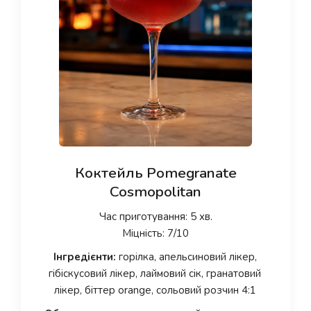
Коктейль Pomegranate
Cosmopolitan
Час приготування: 5 хв.
Міцність: 7/10
Інгредієнти:
горілка, апельсиновий лікер,
гібіскусовий лікер, лаймовий сік, гранатовий
лікер, біттер orange, сольовий розчин 4:1