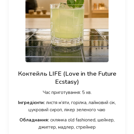
Коктейль LIFE (Love in the Future
Ecstasy)
Час приготування: 5 хв.
Інгредієнти:
листя м’яти, горілка, лаймовий сік,
цукровий сироп, лікер зеленого чаю
Обладнання:
склянка old fashioned, шейкер,
джиггер, мадлер, стрейнер