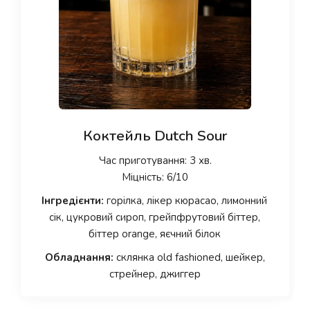
Коктейль Dutch Sour
Час приготування: 3 хв.
Міцність: 6/10
Інгредієнти:
горілка, лікер кюрасао, лимонний
сік, цукровий сироп, грейпфрутовий біттер,
біттер orange, яєчний білок
Обладнання:
склянка old fashioned, шейкер,
стрейнер, джиггер