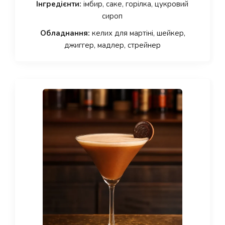
Інгредієнти:
імбир, саке, горілка, цукровий
сироп
Обладнання:
келих для мартіні, шейкер,
джиггер, мадлер, стрейнер