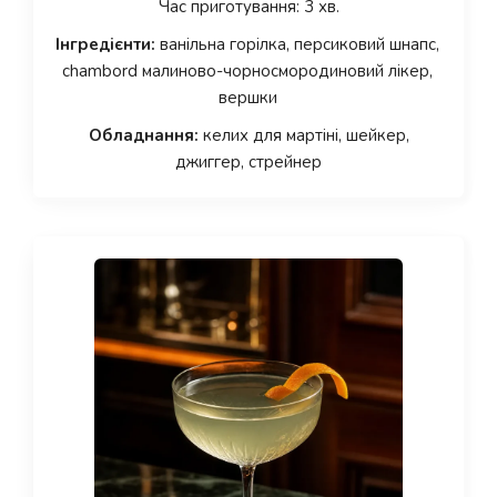
Час приготування: 3 хв.
Інгредієнти:
ванільна горілка, персиковий шнапс,
chambord малиново-чорносмородиновий лікер,
вершки
Обладнання:
келих для мартіні, шейкер,
джиггер, стрейнер