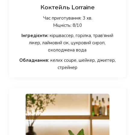
Коктейль Lorraine
Час приготування: 3 хв.
Міцність: 8/10
Інгредієнти:
кіршвассер, горілка, трав’яний
лікер, лаймовий сік, цукровий сироп,
охолоджена вода
Обладнання:
келих coupe, шейкер, джиггер,
стрейнер